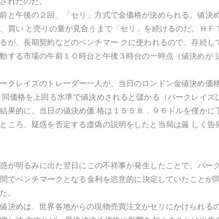
されたのだ。
前と午後の２回、「セリ」方式で金価格が決められる。値決
、買い と売りの量が見合うまで「セリ」を続けるのだ。ＨＦ
るが、長期契約などのベンチマー クに使われるので、存続し
動する市場の午前１０時台と午後３時台の一時点（値決めが 
ークレイズのトレーダー一人が、当日のロンドン金値決め価
 同価格を上回る水準で値決めされると儲かる（バークレイズ
結果的に、当日の値決め価 格は１５５８．９６ドルを僅かに
ところ、疑惑を否定する虚偽の説明をしたと当局は厳 しく告
合疑惑が明るみに出た翌日にこの不祥事が発生したことで、バー
銀行間でベンチマークとなる金利を恣意的に決定していたこと
た。
値決めは、世界各地からの現物売買注文がセリにかけられる