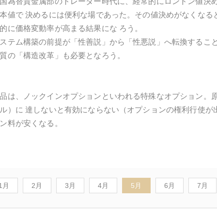
国為替貴金属部のトレーダー時代に、経常的にロンドン値決
本値で 決めるには便利な場であった。その値決めがなくなる
的に価格変動率が高まる結果にな ろう。
ステム構築の前提が「性善説」から「性悪説」へ転換するこ
質の「構造改革」も必要となろう。
品は、ノックインオプションといわれる特殊なオプション。
ル）に 達しないと有効にならない（オプションの権利行使が
ン料が安くなる。
1月
2月
3月
4月
5月
6月
7月