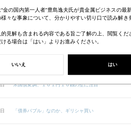
1日
米量的緩和終了後の利上げ
は“金の国内第一人者”豊島逸夫氏が貴金属ビジネスの最
の様々な事象について、分かりやすい切り口で読み解き
0日
黒田総裁の円高牽制発言あるか？
人的見解も含まれる内容である旨ご了解の上、閲覧くだ
だける場合は「はい」よりお進みください。
9日
「５．２３」ショック後の一年、再来はあるのか
いいえ
はい
6日
米国債変調、１０１円１０銭の壁に注目
5日
「債券バブル」なのか、ギリシャ買い