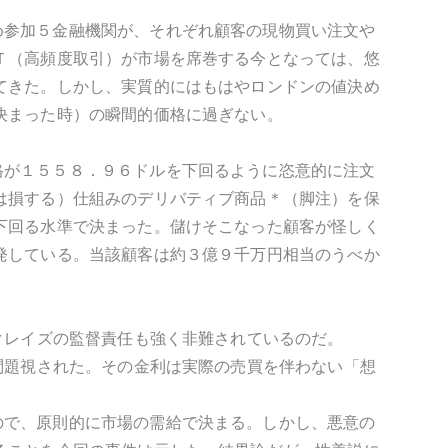
め参加５金融機関が、それぞれ顧客の現物買い注文や
Ｔ（高頻度取引）が市場を席巻する今となっては、悠
てきた。しかし、実質的にはもはやロンドンの値決め
決まった時）の瞬間的価格に過ぎない。
格が１５５８．９６ドルを下回るように恣意的に注文
は損する）仕組みのデリバティブ商品＊（脚注）を保
下回る水準で決まった。儲けそこなった顧客が怪しく
発している。当該顧客は約３億９千万円相当のうべか
クレイズの監督責任も強く非難されているのだ。
が問題視された。その金利は実際の売買を伴わない「想
ので、原則的に市場の需給で決まる。しかし、悪意の