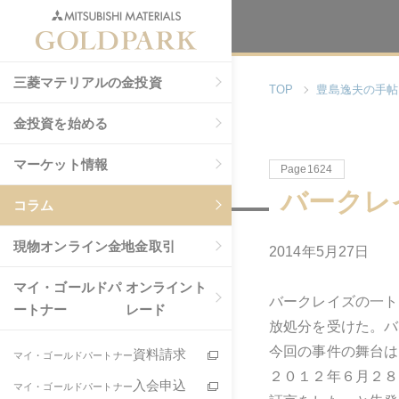
三菱マテリアルの金投資
TOP
豊島逸夫の手帖
金投資を始める
マーケット情報
Page1624
バークレ
コラム
現物
オンライン金地金取引
2014年5月27日
マイ・ゴールドパ
オンライント
バークレイズの一ト
ートナー
レード
放処分を受けた。バ
今回の事件の舞台は
資料請求
マイ・ゴールドパートナー
２０１２年６月２８
入会申込
マイ・ゴールドパートナー