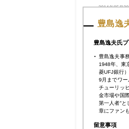
2014年05月3
豊島逸
2014年05月2
豊島逸夫氏プ
豊島逸夫事
2014年05月2
1948年、
菱UFJ銀行
9月までワ
2014年05月2
チューリッ
金市場や国
第一人者”
2014年05月2
章にファン
留意事項