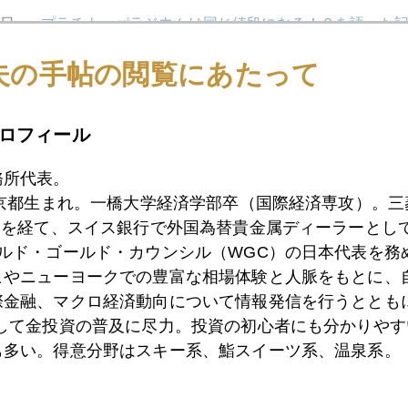
0日
プラチナ・パラジウムは同じ値段になる！？を語った
夫の手帖の閲覧にあたって
9日
金急落
ロフィール
務所代表。
7日
バークレイズ金価格操作問題の真相
東京都生まれ。一橋大学経済学部卒（国際経済専攻）。
）を経て、スイス銀行で外国為替貴金属ディーラーとして
ールド・ゴールド・カウンシル（WGC）の日本代表を務
6日
ドル円相場にデッドクロスの足音
ヒやニューヨークでの豊富な相場体験と人脈をもとに、
際金融、マクロ経済動向について情報発信を行うとともに
として金投資の普及に尽力。投資の初心者にも分かりやす
2日
為替は当面円高基調、長期は円安に戻る
も多い。得意分野はスキー系、鮨スイーツ系、温泉系。