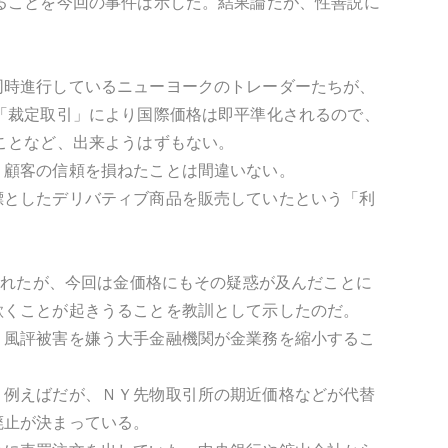
ることを今回の事件は示した。結果論だが、性善説に
同時進行しているニューヨークのトレーダーたちが、
「裁定取引」により国際価格は即平準化されるので、
ことなど、出来ようはずもない。
、顧客の信頼を損ねたことは間違いない。
標としたデリバティブ商品を販売していたという「利
されたが、今回は金価格にもその疑惑が及んだことに
欺くことが起きうることを教訓として示したのだ。
。風評被害を嫌う大手金融機関が金業務を縮小するこ
、例えばだが、ＮＹ先物取引所の期近価格などが代替
廃止が決まっている。