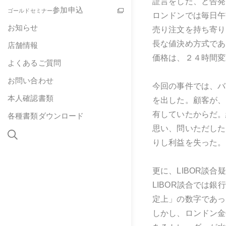
証言をした、と告発
参加申込
ゴールドセミナー
ロンドンでは毎日午
お知らせ
売り注文を持ち寄り
長な値決め方式であ
店舗情報
価格は、２４時間変
よくあるご質問
お問い合わせ
今回の事件では、バ
本人確認書類
を出した。顧客が、
有していたからだ。
各種書類ダウンロード
思い、問いただした
りし利益を失った。
更に、LIBOR談
LIBOR談合では
定上」の数字であっ
しかし、ロンドン金