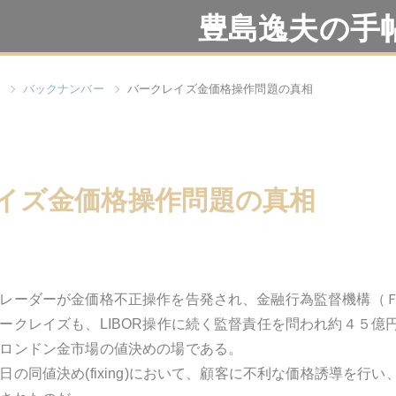
豊島逸夫の手
バックナンバー
バークレイズ金価格操作問題の真相
イズ金価格操作問題の真相
レーダーが金価格不正操作を告発され、金融行為監督機構（
ークレイズも、LIBOR操作に続く監督責任を問われ約４５億
ロンドン金市場の値決めの場である。
日の同値決め(fixing)において、顧客に不利な価格誘導を