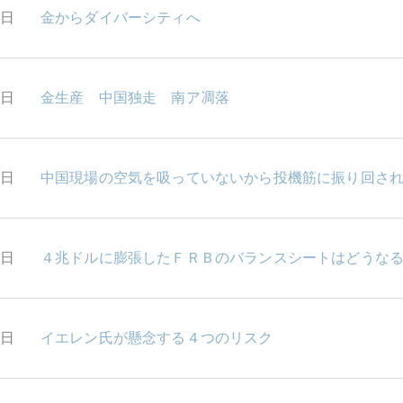
4日
金からダイバーシティへ
3日
金生産 中国独走 南ア凋落
2日
中国現場の空気を吸っていないから投機筋に振り回さ
9日
４兆ドルに膨張したＦＲＢのバランスシートはどうな
8日
イエレン氏が懸念する４つのリスク