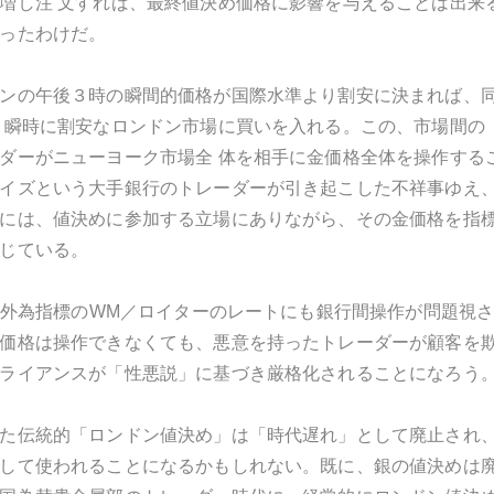
増し注 文すれば、最終値決め価格に影響を与えることは出来
ったわけだ。
ンの午後３時の瞬間的価格が国際水準より割安に決まれば、
 瞬時に割安なロンドン市場に買いを入れる。この、市場間の
ダーがニューヨーク市場全 体を相手に金価格全体を操作する
イズという大手銀行のトレーダーが引き起こした不祥事ゆえ
には、値決めに参加する立場にありながら、その金価格を指
じている。
次ぎ外為指標のWM／ロイターのレートにも銀行間操作が問題視
価格は操作できなくても、悪意を持ったトレーダーが顧客を
ライアンスが「性悪説」に基づき厳格化されることになろう
た伝統的「ロンドン値決め」は「時代遅れ」として廃止され
して使われることになるかもしれない。既に、銀の値決めは