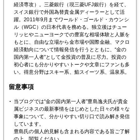
経済専攻）。三菱銀行（現三菱UFJ銀行）を経て、
スイス銀行で外国為替貴金属ディーラーとして活
躍。2011年9月までワールド・ゴールド・カウンシ
ル（WGC）の日本代表を務める。独立後はチュー
リッヒやニューヨークでの豊富な相場体験と人脈を
もとに、自由な立場から金市場や国際金融、マクロ
経済動向について情報発信を行うとともに、“金の
国内第一人者”として金投資の普及に尽力。投資の
しかし、ドジョウ鍋の匂いがカラダについて、夜まで匂った
初心者にも分かりやすいトークや文章にファンも多
から、ドジョウ・パワー恐るべし！
い。得意分野はスキー系、鮨スイーツ系、温泉系。
帰りに浅草の仲見世（中国人観光客だらけだった）に寄っ
て、出来立てホヤホヤの人形焼一個６０円也を２個食べたの
留意事項
が、うまかった。なんでも、出来たては、うまいね。
帰宅して、ＣＮＮ見ていたら、本文に書いたモスクワのテレ
当ブログでは“金の国内第一人者”豊島逸夫氏が貴金
ビ映像が映ってビックリ。即、仕事モードに復帰した次第。
属ビジネスの最新事情をはじめとした日々の様々な
今年のお盆は目が離せない。
事象について、分かりやすい切り口で読み解き発信
長めのＮＹ出張も控えているので、雑用も多いし。
しています。
豊島氏の個人的見解も含まれる内容である旨ご了解
の上、閲覧ください。