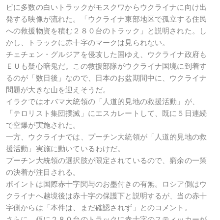
ビに多数の白いトラックがモスクワからウクライナに向け出
発する映像が流れた。「ウクライナ東部地区で孤立する住民
への救援物資を積む２８０台のトラック」と説明された。し
かし、トラックに赤十字のマークは見られない。
チェチェン・グルジアを侵攻した国ゆえ、ウクライナ政府も
ＥＵも疑心暗鬼だ。この救援部隊がウクライナ国境に到着す
るのが「数日後」なので、日本のお盆期間中に、ウクライナ
問題が大きな山を迎えそうだ。
イラクではオバマ大統領の「人道的見地の救援活動」が、
「テロリスト集団撲滅」にエスカレートして、既に５日連続
で空爆が実施された。
一方、ウクライナでは、プーチン大統領が「人道的見地の救
援活動」実施に動いているわけだ。
プーチン大統領の選択肢が限定されているので、窮余の一策
の決着が注目される。
ポイントは国際赤十字関与のお墨付きの有無。ロシア側はウ
クライナへ越境後は赤十字の保護下と説明するが、当の赤十
字側からは「本件は、まだ確認されず」とのコメント。
さらに、仮に２８０台のトラックに赤十字のスティッカーが