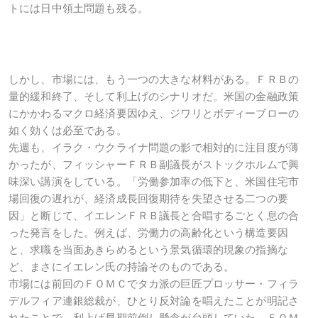
トには日中領土問題も残る。
しかし、市場には、もう一つの大きな材料がある。ＦＲＢの
量的緩和終了、そして利上げのシナリオだ。米国の金融政策
にかかわるマクロ経済要因ゆえ、ジワリとボディーブローの
如く効くは必至である。
先週も、イラク・ウクライナ問題の影で相対的に注目度が薄
かったが、フィッシャーＦＲＢ副議長がストックホルムで興
味深い講演をしている。「労働参加率の低下と、米国住宅市
場回復の遅れが、経済成長回復期待を失望させる二つの要
因」と断じて、イエレンＦＲＢ議長と合唱するごとく息の合
った発言をした。例えば、労働力の高齢化という構造要因
と、求職を当面あきらめるという景気循環的現象の指摘な
ど、まさにイエレン氏の持論そのものである。
市場には前回のＦＯＭＣでタカ派の巨匠プロッサー・フィラ
デルフィア連銀総裁が、ひとり反対論を唱えたことが明記さ
れたことで、利上げ早期前倒し懸念が台頭していた。ＦＯＭ