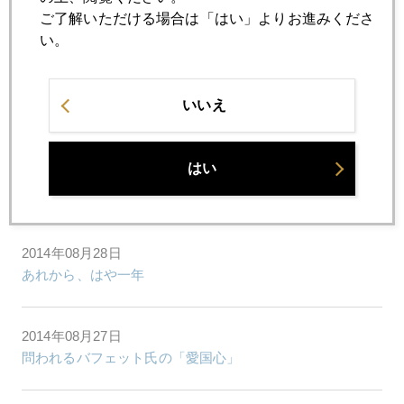
ご了解いただける場合は「はい」よりお進みくださ
2014年
い。
1月
2月
3月
4月
5月
6月
7月
8月
9月
10月
11月
12月
いいえ
はい
2014年08月29日
世界的金利急落に臨界点の兆候
2014年08月28日
あれから、はや一年
2014年08月27日
問われるバフェット氏の「愛国心」