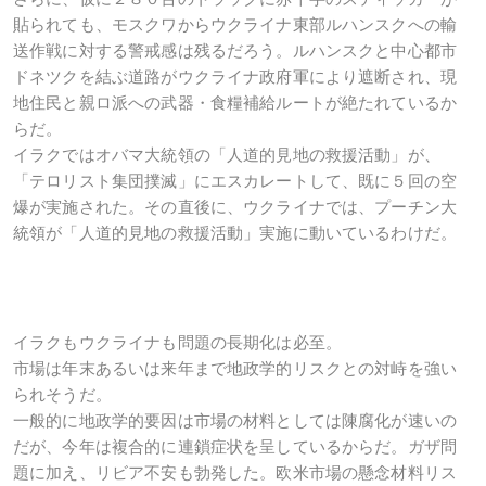
貼られても、モスクワからウクライナ東部ルハンスクへの輸
送作戦に対する警戒感は残るだろう。ルハンスクと中心都市
ドネツクを結ぶ道路がウクライナ政府軍により遮断され、現
地住民と親ロ派への武器・食糧補給ルートが絶たれているか
らだ。
イラクではオバマ大統領の「人道的見地の救援活動」が、
「テロリスト集団撲滅」にエスカレートして、既に５回の空
爆が実施された。その直後に、ウクライナでは、プーチン大
統領が「人道的見地の救援活動」実施に動いているわけだ。
イラクもウクライナも問題の長期化は必至。
市場は年末あるいは来年まで地政学的リスクとの対峙を強い
られそうだ。
一般的に地政学的要因は市場の材料としては陳腐化が速いの
だが、今年は複合的に連鎖症状を呈しているからだ。ガザ問
題に加え、リビア不安も勃発した。欧米市場の懸念材料リス