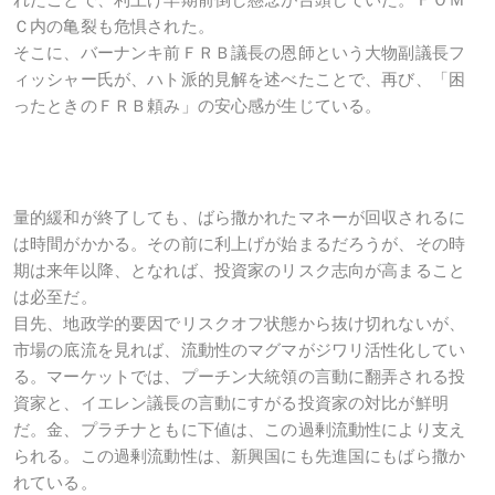
Ｃ内の亀裂も危惧された。
そこに、バーナンキ前ＦＲＢ議長の恩師という大物副議長フ
ィッシャー氏が、ハト派的見解を述べたことで、再び、「困
ったときのＦＲＢ頼み」の安心感が生じている。
量的緩和が終了しても、ばら撒かれたマネーが回収されるに
は時間がかかる。その前に利上げが始まるだろうが、その時
期は来年以降、となれば、投資家のリスク志向が高まること
は必至だ。
目先、地政学的要因でリスクオフ状態から抜け切れないが、
市場の底流を見れば、流動性のマグマがジワリ活性化してい
る。マーケットでは、プーチン大統領の言動に翻弄される投
資家と、イエレン議長の言動にすがる投資家の対比が鮮明
だ。金、プラチナともに下値は、この過剰流動性により支え
られる。この過剰流動性は、新興国にも先進国にもばら撒か
れている。