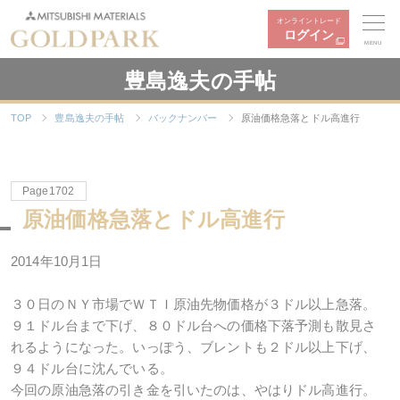
オンライントレード
ログイン
MENU
豊島逸夫の手帖
TOP
豊島逸夫の手帖
バックナンバー
原油価格急落とドル高進行
Page1702
原油価格急落とドル高進行
2014年10月1日
３０日のＮＹ市場でＷＴＩ原油先物価格が３ドル以上急落。
９１ドル台まで下げ、８０ドル台への価格下落予測も散見さ
れるようになった。いっぽう、ブレントも２ドル以上下げ、
９４ドル台に沈んでいる。
今回の原油急落の引き金を引いたのは、やはりドル高進行。