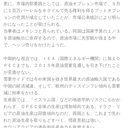
更に、市場内部要因としては、原油オプション市場で、９月
に５百万バーレルを８０ドルで売る権利を得るプットオプシ
ョンの売買が成立していたことが、市場公表統計により明ら
かになったことが挙げられる。
当事者はメキシコと見られている。同国は国家予算の１／３
を原油輸出に依存するので、原油市場に先安観が強まる中
で、ヘッジ売りをかけたようだ。
中期的な視点では、ＩＥＡ（国際エネルギー機関）に加えＯ
ＰＥＣまでも、２０１５年原油需要見通しを引き下げたこと
が見逃せない。
需要サイドでは今や米国を抜き世界最大の原油輸入国である
中国の経済減速。そして、欧州のディスインフレ傾向も需要
減に拍車をかける。
生産面では、「イスラム国」などの地政学的リスクにもかか
わらず、ＯＰＥＣ全体の生産は増加傾向である。イラク・リ
ビアの原油生産は回復傾向なのだ。両国とも、これまで失わ
れた原油生産を取りもどすべく、増産意欲は強い。
サウジアラビアの潜在的生産余力も依然大きい。