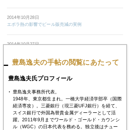
2014年10月28日
エボラ熱の影響でビール販売減の実例
2014年10月27日
米国、南アでの経験
豊島逸夫の手帖の閲覧にあたって
2014年10月24日
豊島逸夫氏プロフィール
個人投資家もヘッジファンドに勝てるワケ
豊島逸夫事務所代表。
2014年10月22日
1948年、東京都生まれ。一橋大学経済学部卒（国際
日米欧中同時緩和で金１２５０ドル台
経済専攻）。三菱銀行（現三菱UFJ銀行）を経て、
スイス銀行で外国為替貴金属ディーラーとして活
躍。2011年9月までワールド・ゴールド・カウンシ
2014年10月21日
ル（WGC）の日本代表を務める。独立後はチュー