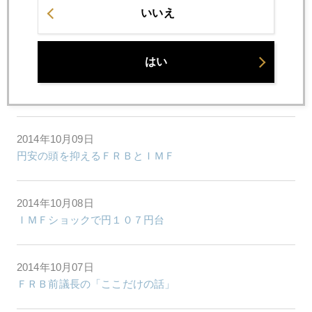
2014年10月14日
いいえ
魔の１時間 株安、円１０６円へ急騰
はい
2014年10月10日
欧中経済共倒れリスクでＮＹ株急落、金急騰
2014年10月09日
円安の頭を抑えるＦＲＢとＩＭＦ
2014年10月08日
ＩＭＦショックで円１０７円台
2014年10月07日
ＦＲＢ前議長の「ここだけの話」