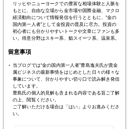
「ネギ贈答」に戸惑う米投資家たち
リッヒやニューヨークでの豊富な相場体験と人脈を
もとに、自由な立場から金市場や国際金融、マクロ
経済動向について情報発信を行うとともに、“金の
2014年10月20日
国内第一人者”として金投資の普及に尽力。投資の
日米欧中同時緩和浮上の中期円高リスクに要注意
初心者にも分かりやすいトークや文章にファンも多
い。得意分野はスキー系、鮨スイーツ系、温泉系。
2014年10月17日
留意事項
リスク回避からリスク調整へ
当ブログでは“金の国内第一人者”豊島逸夫氏が貴金
属ビジネスの最新事情をはじめとした日々の様々な
2014年10月16日
事象について、分かりやすい切り口で読み解き発信
「４Ｅショック」に揺れる市場
しています。
豊島氏の個人的見解も含まれる内容である旨ご了解
の上、閲覧ください。
2014年10月15日
ご了解いただける場合は「はい」よりお進みくださ
コモディティーレポート 原油８０ドル接近、下値の目途
い。
は？