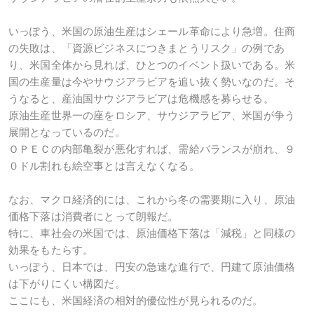
いっぽう、米国の原油生産はシェール革命により急増。住商
の失敗は、「資源ビジネスにつきまとうリスク」の例であ
り、米国全体から見れば、ひとつのイベント扱いである。米
国の生産量は今やサウジアラビアを追い抜く勢いなのだ。そ
うなると、産油国サウジアラビアは危機感を募らせる。
原油生産世界一の座をロシア、サウジアラビア、米国が争う
展開となっているのだ。
ＯＰＥＣの内部亀裂が悪化すれば、需給バランスが崩れ、９
０ドル割れも絵空事とは言えなくなる。
なお、マクロ経済的には、これから冬の需要期に入り、原油
価格下落は消費者にとって朗報だ。
特に、車社会の米国では、原油価格下落は「減税」と同様の
効果をもたらす。
いっぽう、日本では、円安の急速な進行で、円建て原油価格
は下がりにくい構図だ。
ここにも、米国経済の相対的優位性が見られるのだ。