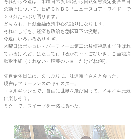
それから今週は、水曜日の夜９時から日銀金融決定会合当日
の動きについて、日経ＣＮＢＣ「ニュースコア・ワイド」で
３０分たっぷり語ります。
どちらも、日銀金融政策中心の語りになります。
それにしても、経済も政治も急転直下の激動。
今週はいろいろありすぎ。
木曜日はボジョレ・パーティーに第二の故郷福島まで呼ばれ
ているけれど、はたして行けるかな～～ごひいき、ご当地演
歌歌手紅（くれない）晴美のショーだけどね(笑)。
先週金曜日には、久しぶりに、江連裕子さんと会った。
現在はフリーランスのキャスター。
エネルギッシュで、自由に世界を飛び回って、イキイキ元気
に楽しそう。
ミクニで、スイーツを一緒に食べた。