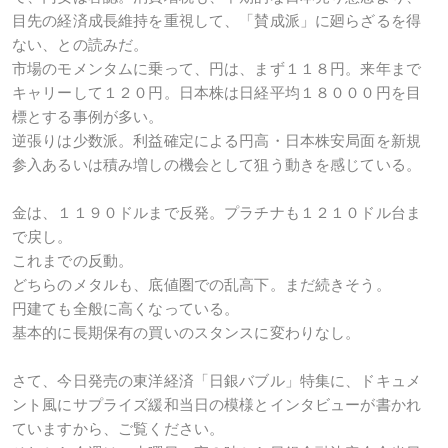
目先の経済成長維持を重視して、「賛成派」に廻らざるを得
ない、との読みだ。
市場のモメンタムに乗って、円は、まず１１８円。来年まで
キャリーして１２０円。日本株は日経平均１８０００円を目
標とする事例が多い。
逆張りは少数派。利益確定による円高・日本株安局面を新規
参入あるいは積み増しの機会として狙う動きを感じている。
金は、１１９０ドルまで反発。プラチナも１２１０ドル台ま
で戻し。
これまでの反動。
どちらのメタルも、底値圏での乱高下。まだ続きそう。
円建ても全般に高くなっている。
基本的に長期保有の買いのスタンスに変わりなし。
さて、今日発売の東洋経済「日銀バブル」特集に、ドキュメ
ント風にサプライズ緩和当日の模様とインタビューが書かれ
ていますから、ご覧ください。