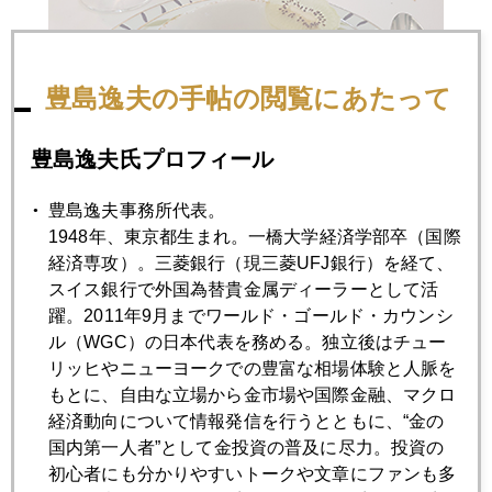
豊島逸夫の手帖の閲覧にあたって
豊島逸夫氏プロフィール
豊島逸夫事務所代表。
1948年、東京都生まれ。一橋大学経済学部卒（国際
経済専攻）。三菱銀行（現三菱UFJ銀行）を経て、
2014年
スイス銀行で外国為替貴金属ディーラーとして活
1月
2月
3月
4月
5月
6月
躍。2011年9月までワールド・ゴールド・カウンシ
ル（WGC）の日本代表を務める。独立後はチュー
7月
8月
9月
10月
11月
12月
リッヒやニューヨークでの豊富な相場体験と人脈を
もとに、自由な立場から金市場や国際金融、マクロ
経済動向について情報発信を行うとともに、“金の
2014年11月28日
国内第一人者”として金投資の普及に尽力。投資の
原油７０ドル割れの衝撃と真相
初心者にも分かりやすいトークや文章にファンも多