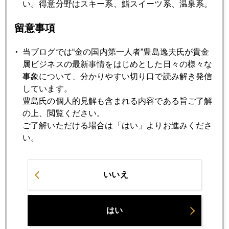
い。得意分野はスキー系、鮨スイーツ系、温泉系。
2014年11月26日
留意事項
もうすぐ１２月。
当ブログでは“金の国内第一人者”豊島逸夫氏が貴金
属ビジネスの最新事情をはじめとした日々の様々な
2014年11月25日
事象について、分かりやすい切り口で読み解き発信
欧州で広がる金大量購入案、日本こそ
しています。
豊島氏の個人的見解も含まれる内容である旨ご了解
の上、閲覧ください。
2014年11月21日
ご了解いただける場合は「はい」よりお進みくださ
日経マネー主催セミナー講演します
い。
2014年11月20日
消費増税のジレンマを察した円安
いいえ
2014年11月19日
はい
米国二位の公的年金、日本株買いへ動く