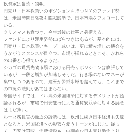
投資家は当惑・狼狽。
円売り・日本株買いのポジションを持つＮＹのファンド勢
は、米国時間日曜夜も臨戦態勢で、日本市場をフォローして
いる。
クリスマスも近づき、今年最後の仕事と身構える。
ファンドにより運用姿勢にばらつきはあるが、基本的には、
円売り・日本株買いキープ、或いは、更に積み増しの機会を
うかがうスタンスが目立つ。市場が揺れるときこそ、かれら
の出番と心得ているようだ。
シカゴの通貨先物市場における円売りポジションは膨張して
いるが、一段と増加が加速しそうだ。行き場のないマネーが
集中しつつあるので、建玉が警戒水域を超えても、これまで
の市況の法則があてはまらない。
米国サイドでは、ドル高の米国経済に対するデメリットが議
論されるが、市場で円安進行による通貨安競争に対する懸念
はまだ薄い。
ルー財務長官の最近の論調には、欧州に続き日本経済も失速
となると、米国経済への影響を憂うトーンがにじむ。従っ
て、円安は容認。消費増税も、中期的な日本売り懸念より、