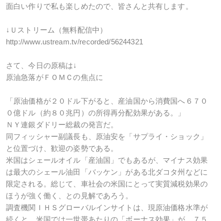
面白い作りで私も楽しめたので、皆さんと共有します。
↓
Ｕストリーム（無料配信中）
http://www.ustream.tv/recorded/56244321
さて、今日の原稿は↓
原油急落がＦＯＭＣの焦点に
「原油価格が２０ドル下がると、産油国から消費国へ６７０
０億ドル（約８０兆円）の所得再分配効果がある。」
ＮＹ連銀ダドリー総裁の発言だ。
同フィッシャー副議長も、原油安を「サプライ・ショック」
と位置づけ、歓迎の姿勢である。
米国はシェールオイル「産油国」でもあるが、マイナス効果
は最大のシェール油田「バッケン」がある北ダコタ州などに
限定される。総じて、車社会の米国にとって実質減税効果の
ほうが強く働く、との見解であろう。
調査機関ＩＨＳグローバルインサイトは、現原油価格水準が
続くと、米国では一世帯あたりの「ボーナス効果」が、７５