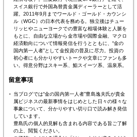
スイス銀行で外国為替貴金属ディーラーとして活
躍。2011年9月までワールド・ゴールド・カウンシ
2014年12月22日
ル（WGC）の日本代表を務める。独立後はチュー
中央銀行もたなびく黄金色の誘惑
リッヒやニューヨークでの豊富な相場体験と人脈を
もとに、自由な立場から金市場や国際金融、マクロ
経済動向について情報発信を行うとともに、“金の
2014年12月19日
国内第一人者”として金投資の普及に尽力。投資の
イエレン氏の忍耐を試す市場
初心者にも分かりやすいトークや文章にファンも多
い。得意分野はスキー系、鮨スイーツ系、温泉系。
2014年12月18日
ＦＯＭＣに潜む「金利の罠」
留意事項
当ブログでは“金の国内第一人者”豊島逸夫氏が貴金
2014年12月17日
属ビジネスの最新事情をはじめとした日々の様々な
ロシア株、アップル時価総額の半分に縮小
事象について、分かりやすい切り口で読み解き発信
しています。
豊島氏の個人的見解も含まれる内容である旨ご了解
2014年12月16日
の上、閲覧ください。
ハトはタカになれるのか。