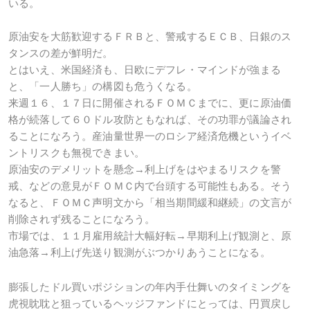
いる。
原油安を大筋歓迎するＦＲＢと、警戒するＥＣＢ、日銀のス
タンスの差が鮮明だ。
とはいえ、米国経済も、日欧にデフレ・マインドが強まる
と、「一人勝ち」の構図も危うくなる。
来週１６、１７日に開催されるＦＯＭＣまでに、更に原油価
格が続落して６０ドル攻防ともなれば、その功罪が議論され
ることになろう。産油量世界一のロシア経済危機というイベ
ントリスクも無視できまい。
原油安のデメリットを懸念→利上げをはやまるリスクを警
戒、などの意見がＦＯＭＣ内で台頭する可能性もある。そう
なると、ＦＯＭＣ声明文から「相当期間緩和継続」の文言が
削除されず残ることになろう。
市場では、１１月雇用統計大幅好転→早期利上げ観測と、原
油急落→利上げ先送り観測がぶつかりあうことになる。
膨張したドル買いポジションの年内手仕舞いのタイミングを
虎視眈耽と狙っているヘッジファンドにとっては、円買戻し