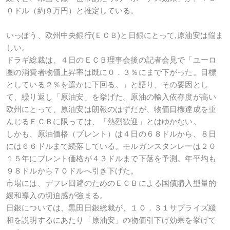
０ドル（約９万円）と推定している。
いっぽう、欧州中央銀行
(
ＥＣＢ
)
と日銀にとって
,
原油安は悩ま
しい。
ドラギ総裁は、４日のＥＣＢ理事会後の記者会見で「ユーロ
圏の消費者物価上昇率は既に０．３％にまで下がった。目標
としている２％を遥かに下回る。」と語り、その要因とし
て、繰り返し「原油安」を挙げた。原油の輸入依存度が高い
欧州にとって、原油安は朗報のはずだが、物価目標達成を重
んじるＥＣＢに限っては、「熱烈歓迎」とはゆかない。
しかも、原油価格（ブレント）は４日の６８ドルから、８日
には６６ドルまで続落している。モルガンスタンレーは２０
１５年にブレント価格が４３ドルまで下落を予測。年平均も
９８ドルから７０ドルへ引き下げた。
市場には、デフレ回避のためのＥＣＢによる国債購入型量的
緩和導入の切迫感が強まる。
日銀については、黒田日銀総裁が、１０．３１サプライズ緩
和を説明するにあたり「原油安」の物価引下げ効果を挙げて