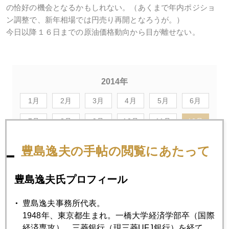
の恰好の機会となるかもしれない。（あくまで年内ポジショ
ン調整で、新年相場では円売り再開となろうが。）
今日以降１６日までの原油価格動向から目が離せない。
2014年
1月
2月
3月
4月
5月
6月
7月
8月
9月
10月
11月
12月
豊島逸夫の手帖の閲覧にあたって
2014年12月26日
５年債マイナス金利が日本売り誘発か
豊島逸夫氏プロフィール
豊島逸夫事務所代表。
2014年12月25日
1948年、東京都生まれ。一橋大学経済学部卒（国際
トレーダーに必要な資質は？
経済専攻）。三菱銀行（現三菱UFJ銀行）を経て、