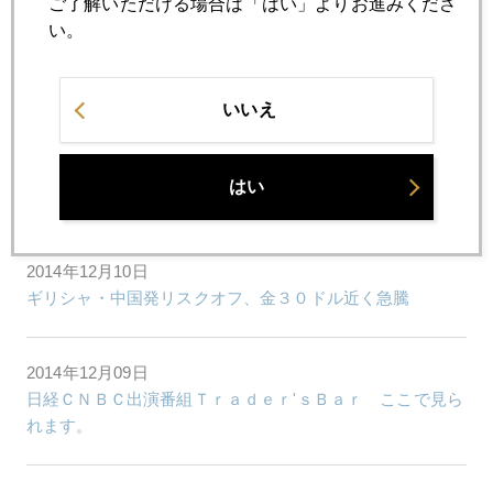
ご了解いただける場合は「はい」よりお進みくださ
い。
2014年12月12日
ＷＴＩ原油６０ドル割れの衝撃と影響
いいえ
2014年12月11日
はい
日本売りより日本頼みのヘッジファンド
2014年12月10日
ギリシャ・中国発リスクオフ、金３０ドル近く急騰
2014年12月09日
日経ＣＮＢＣ出演番組Ｔｒａｄｅｒ'ｓＢａｒ ここで見ら
れます。