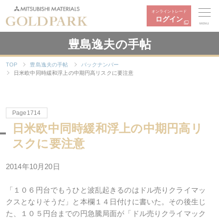
オンライントレード
ログイン
MENU
豊島逸夫の手帖
TOP
豊島逸夫の手帖
バックナンバー
日米欧中同時緩和浮上の中期円高リスクに要注意
Page1714
日米欧中同時緩和浮上の中期円高リ
スクに要注意
2014年10月20日
「１０６円台でもうひと波乱起きるのはドル売りクライマッ
クスとなりそうだ」と本欄１４日付けに書いた。その後生じ
た、１０５円台までの円急騰局面が「ドル売りクライマック