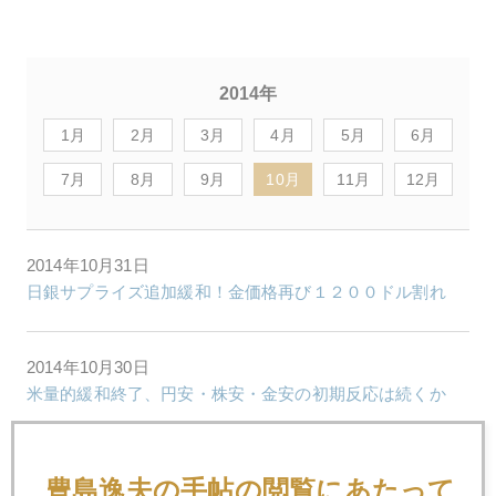
2014年
1月
2月
3月
4月
5月
6月
7月
8月
9月
10月
11月
12月
2014年10月31日
日銀サプライズ追加緩和！金価格再び１２００ドル割れ
2014年10月30日
米量的緩和終了、円安・株安・金安の初期反応は続くか
2014年10月29日
豊島逸夫の手帖の閲覧にあたって
米量的緩和が生む格差、日本への警鐘