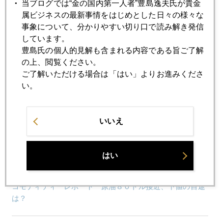
当ブログでは“金の国内第一人者”豊島逸夫氏が貴金
「ネギ贈答」に戸惑う米投資家たち
属ビジネスの最新事情をはじめとした日々の様々な
事象について、分かりやすい切り口で読み解き発信
しています。
2014年10月20日
豊島氏の個人的見解も含まれる内容である旨ご了解
日米欧中同時緩和浮上の中期円高リスクに要注意
の上、閲覧ください。
ご了解いただける場合は「はい」よりお進みくださ
2014年10月17日
い。
リスク回避からリスク調整へ
いいえ
2014年10月16日
「４Ｅショック」に揺れる市場
はい
2014年10月15日
コモディティーレポート 原油８０ドル接近、下値の目途
は？