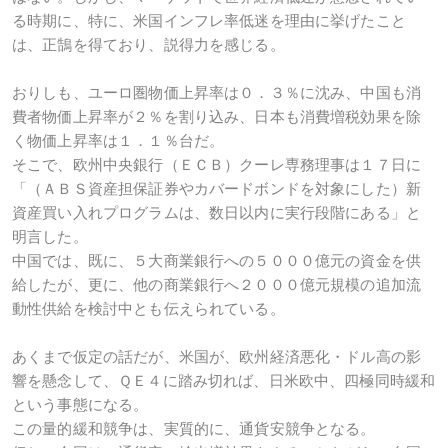
る時期に、特に、米国インフレ率低迷を理由に挙げたこと
は、正鵠を得ており、説得力を感じる。
おりしも、ユーロ圏物価上昇率は０．３％に沈み、中国も消
費者物価上昇率が２％を割り込み、日本も消費増税効果を除
く物価上昇率は１．１％台だ。
そこで、欧州中央銀行（ＥＣＢ）クーレ専務理事は１７日に
「（ＡＢＳ資産担保証券やカバードボンドを対象にした）新
資産買い入れプログラムは、数日以内に実行段階にある」と
明言した。
中国では、既に、５大商業銀行への５０００億元の資金を供
給したが、更に、他の商業銀行へ２０００億元規模の追加流
動性供給を検討中とも伝えられている。
あくまで仮定の話だが、米国が、欧州経済悪化・ドル高の影
響を懸念して、ＱＥ４に踏み切れば、日米欧中、四極同時緩和
という事態になる。
この量的緩和競争は、実質的に、通貨安競争となる。