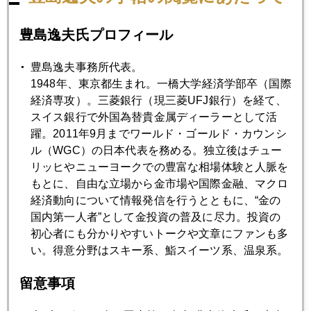
豊島逸夫氏プロフィール
2014年10月28日
エボラ熱の影響でビール販売減の実例
豊島逸夫事務所代表。
1948年、東京都生まれ。一橋大学経済学部卒（国際
経済専攻）。三菱銀行（現三菱UFJ銀行）を経て、
2014年10月27日
スイス銀行で外国為替貴金属ディーラーとして活
米国、南アでの経験
躍。2011年9月までワールド・ゴールド・カウンシ
ル（WGC）の日本代表を務める。独立後はチュー
リッヒやニューヨークでの豊富な相場体験と人脈を
2014年10月24日
もとに、自由な立場から金市場や国際金融、マクロ
個人投資家もヘッジファンドに勝てるワケ
経済動向について情報発信を行うとともに、“金の
国内第一人者”として金投資の普及に尽力。投資の
初心者にも分かりやすいトークや文章にファンも多
2014年10月22日
い。得意分野はスキー系、鮨スイーツ系、温泉系。
日米欧中同時緩和で金１２５０ドル台
留意事項
2014年10月21日