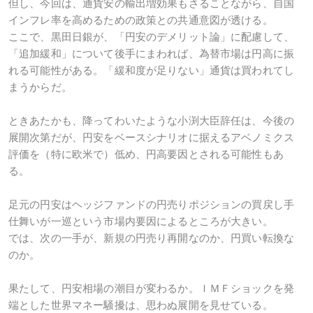
但し、今回は、通貨安の輸出増効果もさることながら、自国
インフレ率を高めるための政策との共通意図が透ける。
ここで、黒田日銀が、「円安のデメリット論」に配慮して、
「追加緩和」について後手にまわれば、為替市場は円高に振
れる可能性がある。「緩和度が足りない」通貨は買われてし
まうからだ。
ときあたかも、降ってわいたような小渕大臣辞任は、今後の
展開次第だが、円安をベースシナリオに据えるアベノミクス
評価を（特に欧米で）低め、円高要因とされる可能性もあ
る。
足元の円安はヘッジファンドの円売りポジションの買戻し手
仕舞いが一巡という市場内要因によるところが大きい。
では、次の一手が、新規の円売り再開なのか、円買い転換な
のか。
果たして、円安相場の潮目が変わるか。ＩＭＦショックを発
端とした世界マネー騒擾は、思わぬ展開を見せている。