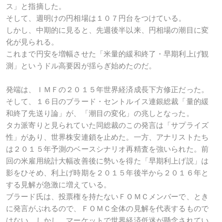
ス」と指摘した。
そして、週明けの円相場は１０７円台をつけている。
しかし、中期的に見ると、先週後半以来、円相場の潮目に変
化が見られる。
これまで円安を増幅させた「米量的緩和終了・早期利上げ観
測」というドル高要因が揺らぎ始めたのだ。
発端は、ＩＭＦの２０１５年世界経済成長下方修正だった。
そして、１６日のブラード・セントルイス連銀総裁「量的緩
和終了先送り論」が、「潮目の変化」の兆しとなった。
タカ派寄りと見られていた同総裁のこの発言は「サプライズ
性」があり、世界株安連鎖を止めた。一方、アナリストたち
は２０１５年予測のベースシナリオ再精査を強いられた。前
回の米雇用統計大幅改善後に勢いを得た「早期利上げ説」は
影をひそめ、利上げ時期を２０１５年後半から２０１６年と
する見解が急激に増えている。
ブラード氏は、投票権を持たないＦＯＭＣメンバーで、とき
に発言がぶれるので、ＦＯＭＣ全体の見解を代表するもので
はない。しかし、マーケットで世界経済低迷が懸念されてい