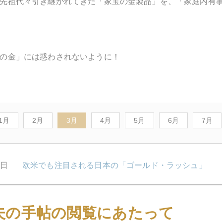
先祖代々引き継がれてきた「家宝の金製品」を、「家庭内有
の金」には惑わされないように！
1月
2月
3月
4月
5月
6月
7月
1日
欧米でも注目される日本の「ゴールド・ラッシュ」
夫の手帖の閲覧にあたって
7日
出版記念サイン会、盛り上がりました！