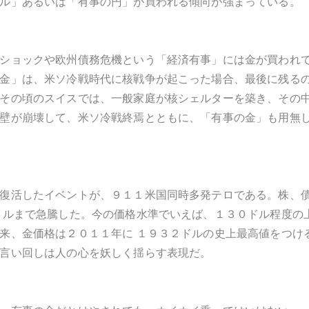
ル」あるいは「有事の円」が買われる傾向が強まっている。
ショックや欧州債務危機という「経済有事」には金が買われ
金」は、米ソ冷戦時代に核戦争が起こった場合、最後に残る
その頃のスイスでは、一般家庭が核シェルターを築き、その
壁が崩壊して、米ソ冷戦終焉とともに、「有事の金」も用無
復活したイベントが、９１１米国同時多発テロである。株、
 ルまで急騰した。今の価格水準でいえば、１３０ドル程度の
来、金価格は２０１１年に １９３２ドルの史上最高値をつけ
言い回しは人の心を妖しく揺らす表現だ。