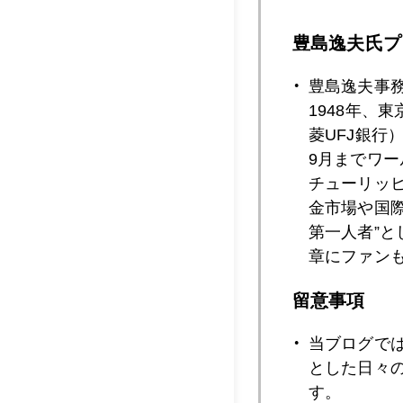
豊島逸夫氏プ
2014年03月2
豊島逸夫事
1948年、
菱UFJ銀行
2014年03月2
9月までワ
チューリッ
金市場や国
2014年03月2
第一人者”
章にファン
2014年03月2
留意事項
当ブログで
とした日々
2014年03月1
す。