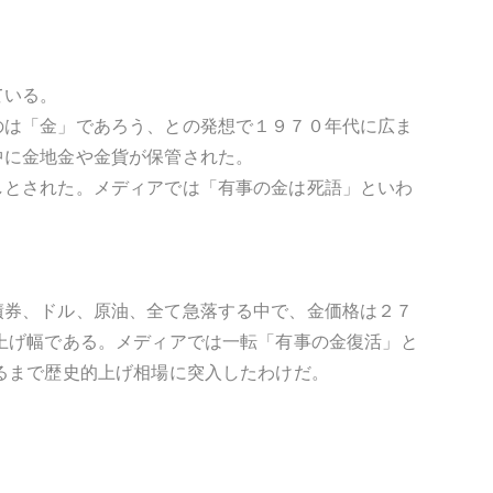
ている。
のは「金」であろう、との発想で１９７０年代に広ま
中に金地金や金貨が保管された。
しとされた。メディアでは「有事の金は死語」といわ
債券、ドル、原油、全て急落する中で、金価格は２７
上げ幅である。メディアでは一転「有事の金復活」と
るまで歴史的上げ相場に突入したわけだ。