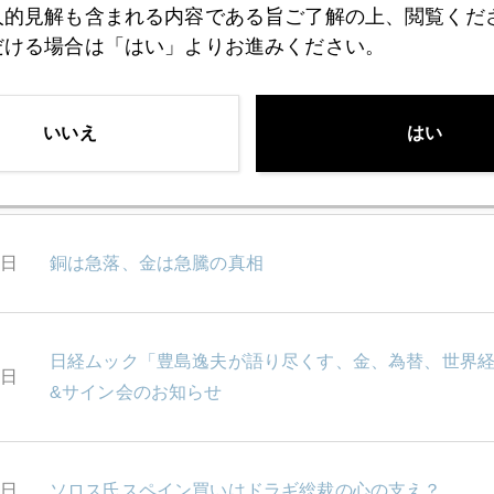
人的見解も含まれる内容である旨ご了解の上、閲覧くだ
だける場合は「はい」よりお進みください。
7日
円相場１００円割れの誘因となるか４要因の共振
いいえ
はい
4日
中国６０億元紙幣の教訓
3日
銅は急落、金は急騰の真相
日経ムック「豊島逸夫が語り尽くす、金、為替、世界
0日
&サイン会のお知らせ
7日
ソロス氏スペイン買いはドラギ総裁の心の支え？