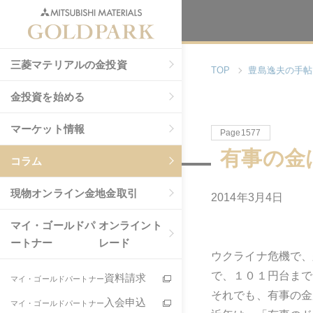
三菱マテリアルの金投資
TOP
豊島逸夫の手帖
金投資を始める
マーケット情報
Page1577
有事の金
コラム
現物
オンライン金地金取引
2014年3月4日
マイ・ゴールドパ
オンライント
ートナー
レード
ウクライナ危機で、
で、１０１円台まで
資料請求
マイ・ゴールドパートナー
それでも、有事の金
入会申込
マイ・ゴールドパートナー