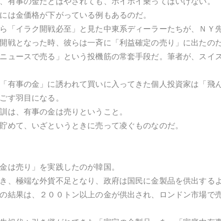
、有事の金だとはやされても、ホイホイ乗ってはいけない。
には金価格が下がっている例もあるのだ。
ら「イラク開戦必至」と見た中東系ディーラーたちが、ＮＹ
開戦となった時、彼らは一斉に「利益確定の売り」に出たの
ニュースで売る」という投機筋の常套手段だ。筆者が、スイ
「有事の金」に誘われて買いに入ってきた個人投資家は「飛
ごす羽目になる。
訓は、有事の金は売りということ。
貯めて、いざというときに売って凌ぐものなのだ。
金は売り」を実践したのが韓国。
き、極端な外貨不足となり、政府は国民に金製品を供出する
の結果は、２００トン以上の金が供出され、ロンドン市場で