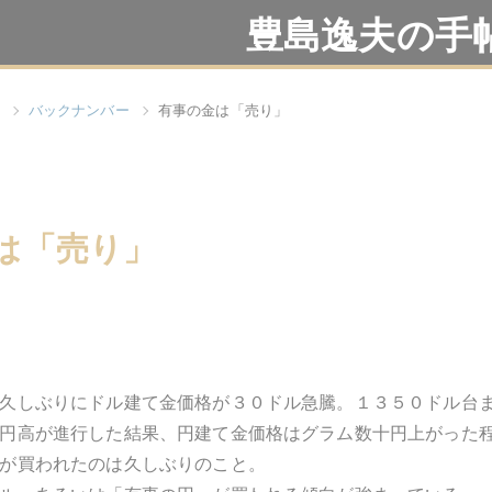
豊島逸夫の手
バックナンバー
有事の金は「売り」
は「売り」
久しぶりにドル建て金価格が３０ドル急騰。１３５０ドル台
円高が進行した結果、円建て金価格はグラム数十円上がった
が買われたのは久しぶりのこと。