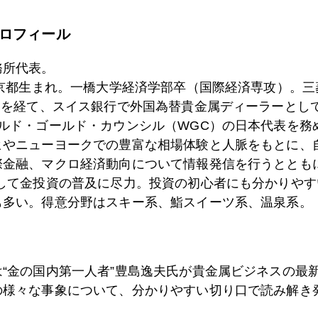
ロフィール
6日
増税前の「金買い急増」との「報道急増」
務所代表。
東京都生まれ。一橋大学経済学部卒（国際経済専攻）。
）を経て、スイス銀行で外国為替貴金属ディーラーとして
5日
いよいよ総合取引所構想へ
ールド・ゴールド・カウンシル（WGC）の日本代表を務
ヒやニューヨークでの豊富な相場体験と人脈をもとに、
際金融、マクロ経済動向について情報発信を行うとともに
4日
ウクライナ緊迫で虫歯治療費が上がるかも
として金投資の普及に尽力。投資の初心者にも分かりやす
も多い。得意分野はスキー系、鮨スイーツ系、温泉系。
0日
ドル円と米株の相関を破ったイエレン
は“金の国内第一人者”豊島逸夫氏が貴金属ビジネスの最
の様々な事象について、分かりやすい切り口で読み解き
8日
プーチン次の一手