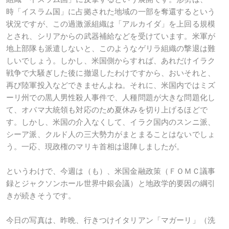
時「イスラム国」に占拠された地域の一部を奪還するという
状況ですが、この過激派組織は「アルカイダ」を上回る規模
とされ、シリアからの武器補給などを受けています。米軍が
地上部隊も派遣しないと、このようなゲリラ組織の撃退は難
しいでしょう。しかし、米国側からすれば、あれだけイラク
戦争で大騒ぎした後に撤退したわけですから、おいそれと、
再び陸軍投入などできませんよね。それに、米国内ではミズ
ーリ州での黒人男性殺人事件で、人種問題が大きな問題化し
て、オバマ大統領も対応のため夏休みを切り上げるほどで
す。しかし、米国の介入なくして、イラク国内のスンニ派、
シーア派、クルド人の三大勢力がまとまることはないでしょ
う。一応、現政権のマリキ首相は退陣しましたが。
というわけで、今週は（も）、米国金融政策（ＦＯＭＣ議事
録とジャクソンホール世界中銀会議）と地政学的要因の綱引
きが続きそうです。
今日の写真は、昨晩、行きつけイタリアン「マガーリ」（洗