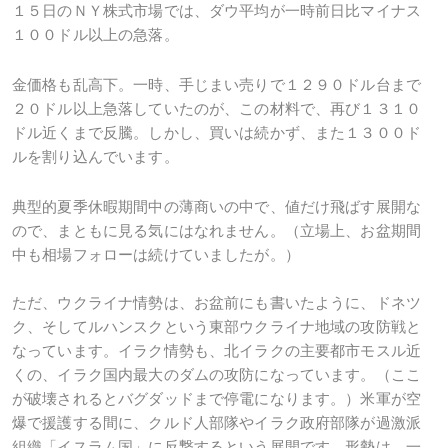
１５日のＮＹ株式市場では、ダウ平均が一時前日比マイナス
１００ドル以上の急落。
金価格も乱高下。一時、手じまい売りで１２９０ドル台まで
２０ドル以上急落していたのが、この材料で、再び１３１０
ドル近くまで反騰。しかし、買いは続かず、また１３００ド
ルを割り込んでいます。
典型的夏季休暇期間中の薄商いの中で、値だけ飛ばす展開な
ので、まともに見る気にはなれません。（立場上、お盆期間
中も相場フォローは続けていましたが。）
ただ、ウクライナ情勢は、お盆前にも書いたように、ドネツ
ク、そしてルハンスクという東部ウクライナ地域の攻防戦と
なっています。イラク情勢も、北イラクの主要都市モスル近
くの、イラク国内最大のダムの攻防になっています。（ここ
が破壊されるとバグダッドまで停電になります。）米軍が空
爆で援護する間に、クルド人部隊やイラク政府部隊が過激派
組織「イスラム国」に反撃するという展開です。形勢は、一