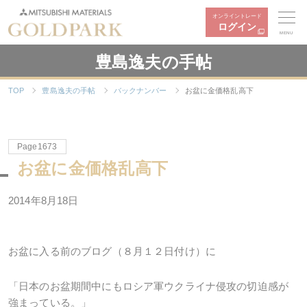
オンライントレード
ログイン
MENU
豊島逸夫の手帖
TOP
豊島逸夫の手帖
バックナンバー
お盆に金価格乱高下
Page1673
お盆に金価格乱高下
2014年8月18日
お盆に入る前のブログ（８月１２日付け）に
「日本のお盆期間中にもロシア軍ウクライナ侵攻の切迫感が
強まっている。」