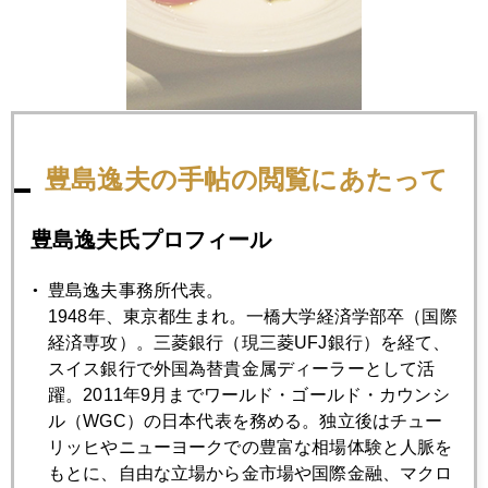
豊島逸夫の手帖の閲覧にあたって
2014年
豊島逸夫氏プロフィール
1月
2月
3月
4月
5月
6月
7月
8月
9月
10月
11月
12月
豊島逸夫事務所代表。
1948年、東京都生まれ。一橋大学経済学部卒（国際
経済専攻）。三菱銀行（現三菱UFJ銀行）を経て、
スイス銀行で外国為替貴金属ディーラーとして活
2014年08月29日
躍。2011年9月までワールド・ゴールド・カウンシ
世界的金利急落に臨界点の兆候
ル（WGC）の日本代表を務める。独立後はチュー
リッヒやニューヨークでの豊富な相場体験と人脈を
2014年08月28日
もとに、自由な立場から金市場や国際金融、マクロ