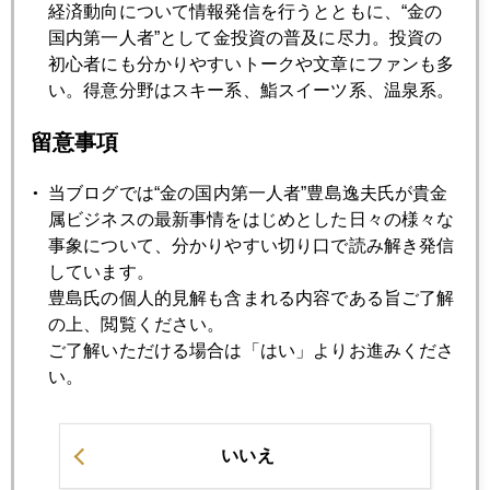
あれから、はや一年
経済動向について情報発信を行うとともに、“金の
国内第一人者”として金投資の普及に尽力。投資の
初心者にも分かりやすいトークや文章にファンも多
2014年08月27日
い。得意分野はスキー系、鮨スイーツ系、温泉系。
問われるバフェット氏の「愛国心」
留意事項
2014年08月26日
当ブログでは“金の国内第一人者”豊島逸夫氏が貴金
欧州も量的緩和導入観測強まる
属ビジネスの最新事情をはじめとした日々の様々な
事象について、分かりやすい切り口で読み解き発信
しています。
2014年08月25日
豊島氏の個人的見解も含まれる内容である旨ご了解
それでも根強い米利上げ論
の上、閲覧ください。
ご了解いただける場合は「はい」よりお進みくださ
い。
2014年08月22日
イエレン氏正念場のジャクソンホール
いいえ
2014年08月21日