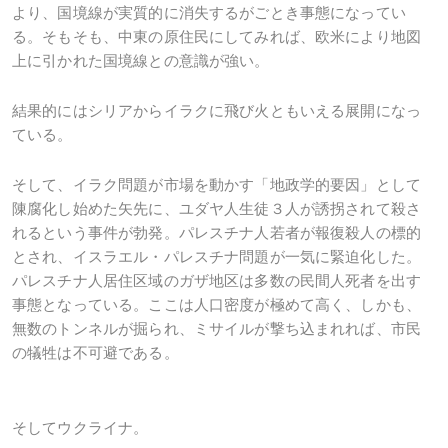
より、国境線が実質的に消失するがごとき事態になってい
る。そもそも、中東の原住民にしてみれば、欧米により地図
上に引かれた国境線との意識が強い。
結果的にはシリアからイラクに飛び火ともいえる展開になっ
ている。
そして、イラク問題が市場を動かす「地政学的要因」として
陳腐化し始めた矢先に、ユダヤ人生徒３人が誘拐されて殺さ
れるという事件が勃発。パレスチナ人若者が報復殺人の標的
とされ、イスラエル・パレスチナ問題が一気に緊迫化した。
パレスチナ人居住区域のガザ地区は多数の民間人死者を出す
事態となっている。ここは人口密度が極めて高く、しかも、
無数のトンネルが掘られ、ミサイルが撃ち込まれれば、市民
の犠牲は不可避である。
そしてウクライナ。