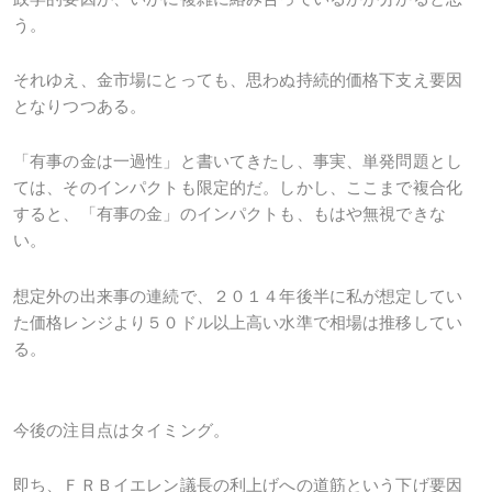
う。
それゆえ、金市場にとっても、思わぬ持続的価格下支え要因
となりつつある。
「有事の金は一過性」と書いてきたし、事実、単発問題とし
ては、そのインパクトも限定的だ。しかし、ここまで複合化
すると、「有事の金」のインパクトも、もはや無視できな
い。
想定外の出来事の連続で、２０１４年後半に私が想定してい
た価格レンジより５０ドル以上高い水準で相場は推移してい
る。
今後の注目点はタイミング。
即ち、ＦＲＢイエレン議長の利上げへの道筋という下げ要因