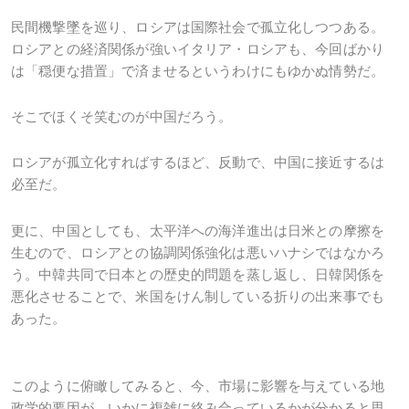
民間機撃墜を巡り、ロシアは国際社会で孤立化しつつある。
ロシアとの経済関係が強いイタリア・ロシアも、今回ばかり
は「穏便な措置」で済ませるというわけにもゆかぬ情勢だ。
そこでほくそ笑むのが中国だろう。
ロシアが孤立化すればするほど、反動で、中国に接近するは
必至だ。
更に、中国としても、太平洋への海洋進出は日米との摩擦を
生むので、ロシアとの協調関係強化は悪いハナシではなかろ
う。中韓共同で日本との歴史的問題を蒸し返し、日韓関係を
悪化させることで、米国をけん制している折りの出来事でも
あった。
このように俯瞰してみると、今、市場に影響を与えている地
政学的要因が、いかに複雑に絡み合っているかが分かると思