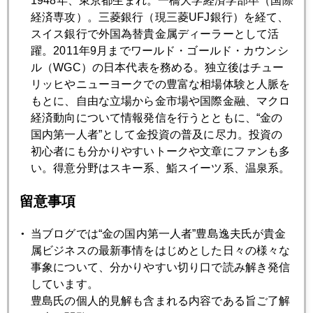
1948年、東京都生まれ。一橋大学経済学部卒（国際
経済専攻）。三菱銀行（現三菱UFJ銀行）を経て、
スイス銀行で外国為替貴金属ディーラーとして活
躍。2011年9月までワールド・ゴールド・カウンシ
ル（WGC）の日本代表を務める。独立後はチュー
リッヒやニューヨークでの豊富な相場体験と人脈を
もとに、自由な立場から金市場や国際金融、マクロ
経済動向について情報発信を行うとともに、“金の
国内第一人者”として金投資の普及に尽力。投資の
初心者にも分かりやすいトークや文章にファンも多
い。得意分野はスキー系、鮨スイーツ系、温泉系。
留意事項
当ブログでは“金の国内第一人者”豊島逸夫氏が貴金
属ビジネスの最新事情をはじめとした日々の様々な
事象について、分かりやすい切り口で読み解き発信
しています。
豊島氏の個人的見解も含まれる内容である旨ご了解