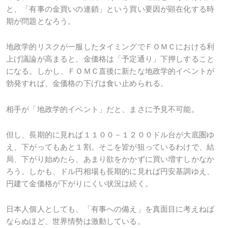
と、「有事の金買いの連鎖」という買い要因が顕在化する時
期が問題となろう。
地政学的リスクが一服したタイミングでＦＯＭＣにおける利
上げ議論が高まると、金価格は「予定通り」下押しすること
になる。しかし、ＦＯＭＣ直後に新たな地政学的イベントが
勃発すれば、金価格の下げは食い止められる。
相手が「地政学的イベント」だと、まさに予見不可能。
但し、長期的に見れば１１００－１２００ドル台が大底圏ゆ
え、下がってもあと１割。そこを皆が狙っているわけで、結
局、下がり始めたら、あまり欲をかかずに買い増すしかなか
ろう。しかも、ドル円相場も長期的に見れば円安基調ゆえ、
円建て金価格が下がりにくい状況は続く。
日本人個人としても、「有事への備え」を真面目に考えねば
ならぬほど、世界情勢は激動している。