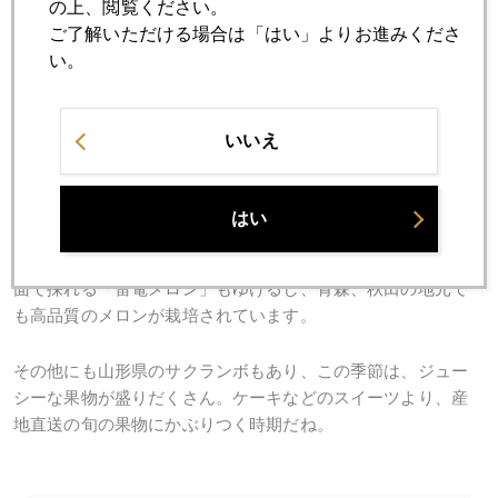
の上、閲覧ください。
ご了解いただける場合は「はい」よりお進みくださ
い。
いいえ
はい
メロンは北海道夕張メロンがブランド品だけれど、倶知安方
面で採れる「雷電メロン」もゆけるし、青森、秋田の地元で
も高品質のメロンが栽培されています。
その他にも山形県のサクランボもあり、この季節は、ジュー
シーな果物が盛りだくさん。ケーキなどのスイーツより、産
地直送の旬の果物にかぶりつく時期だね。