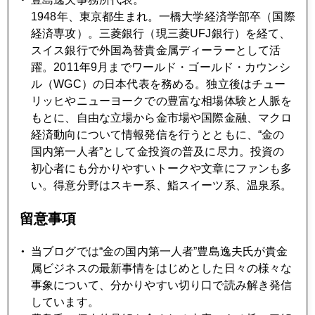
1948年、東京都生まれ。一橋大学経済学部卒（国際
2014年10月31日
経済専攻）。三菱銀行（現三菱UFJ銀行）を経て、
日銀サプライズ追加緩和！金価格再び１２００ドル割れ
スイス銀行で外国為替貴金属ディーラーとして活
躍。2011年9月までワールド・ゴールド・カウンシ
ル（WGC）の日本代表を務める。独立後はチュー
2014年10月30日
リッヒやニューヨークでの豊富な相場体験と人脈を
米量的緩和終了、円安・株安・金安の初期反応は続くか
もとに、自由な立場から金市場や国際金融、マクロ
経済動向について情報発信を行うとともに、“金の
国内第一人者”として金投資の普及に尽力。投資の
2014年10月29日
初心者にも分かりやすいトークや文章にファンも多
米量的緩和が生む格差、日本への警鐘
い。得意分野はスキー系、鮨スイーツ系、温泉系。
留意事項
2014年10月28日
エボラ熱の影響でビール販売減の実例
当ブログでは“金の国内第一人者”豊島逸夫氏が貴金
属ビジネスの最新事情をはじめとした日々の様々な
事象について、分かりやすい切り口で読み解き発信
2014年10月27日
しています。
米国、南アでの経験