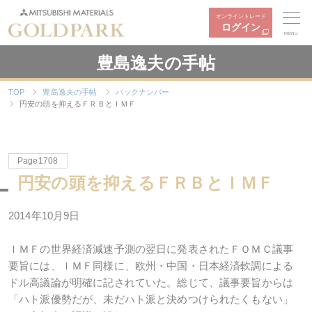
オンライントレード
ログイン
MENU
豊島逸夫の手帖
TOP
豊島逸夫の手帖
バックナンバー
円安の頭を抑えるＦＲＢとＩＭＦ
Page1708
円安の頭を抑えるＦＲＢとＩＭＦ
2014年10月9日
ＩＭＦの世界経済減速予測の翌日に発表されたＦＯＭＣ議事
要旨には、ＩＭＦ同様に、欧州・中国・日本経済軟調による
ドル高議論が明確に記されていた。総じて、議事要旨からは
「ハト派優勢だが、未だハト派と決めつけられたくもない」