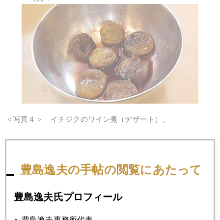
＜写真４＞ イチジクのワイン煮（デザート）。
2014年
豊島逸夫の手帖の閲覧にあたって
1月
2月
3月
4月
5月
6月
豊島逸夫氏プロフィール
7月
8月
9月
10月
11月
12月
豊島逸夫事務所代表。