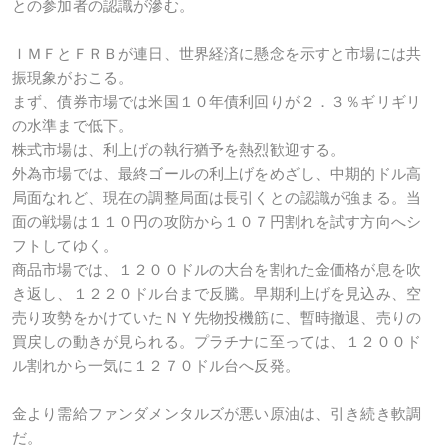
との参加者の認識が滲む。
ＩＭＦとＦＲＢが連日、世界経済に懸念を示すと市場には共
振現象がおこる。
まず、債券市場では米国１０年債利回りが２．３％ギリギリ
の水準まで低下。
株式市場は、利上げの執行猶予を熱烈歓迎する。
外為市場では、最終ゴールの利上げをめざし、中期的ドル高
局面なれど、現在の調整局面は長引くとの認識が強まる。当
面の戦場は１１０円の攻防から１０７円割れを試す方向へシ
フトしてゆく。
商品市場では、１２００ドルの大台を割れた金価格が息を吹
き返し、１２２０ドル台まで反騰。早期利上げを見込み、空
売り攻勢をかけていたＮＹ先物投機筋に、暫時撤退、売りの
買戻しの動きが見られる。プラチナに至っては、１２００ド
ル割れから一気に１２７０ドル台へ反発。
金より需給ファンダメンタルズが悪い原油は、引き続き軟調
だ。