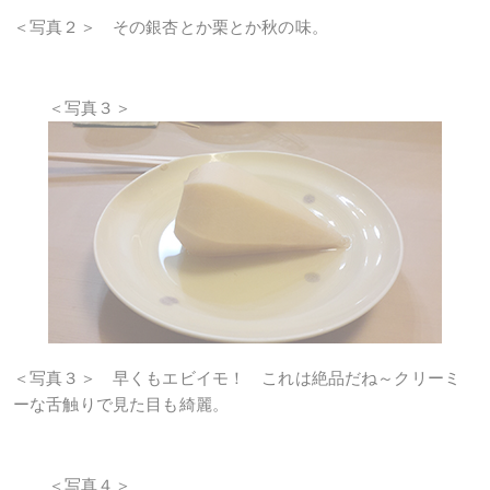
＜写真２＞ その銀杏とか栗とか秋の味。
＜写真３＞
＜写真３＞ 早くもエビイモ！ これは絶品だね～クリーミ
ーな舌触りで見た目も綺麗。
＜写真４＞