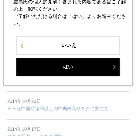
豊島氏の個人的見解も含まれる内容である旨ご了解
の上、閲覧ください。
ご了解いただける場合は「はい」よりお進みくださ
2014年10月24日
い。
個人投資家もヘッジファンドに勝てるワケ
いいえ
2014年10月22日
日米欧中同時緩和で金１２５０ドル台
はい
2014年10月21日
「ネギ贈答」に戸惑う米投資家たち
2014年10月20日
日米欧中同時緩和浮上の中期円高リスクに要注意
2014年10月17日