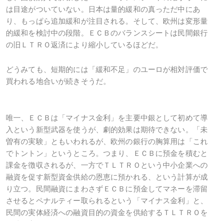
は目途がついていない。日本は量的緩和の真っただ中にあ
り、もっぱら追加緩和が注目される。そして、欧州は変形量
的緩和を検討中の段階。ＥＣＢのバランスシートは民間銀行
の旧ＬＴＲＯ返済により縮小しているほどだ。
どうみても、短期的には「緩和不足」のユーロが相対評価で
買われる地合いが続きそうだ。
唯一、ＥＣＢは「マイナス金利」を主要中銀として初めて導
入という新型武器を使うが、劇的効果は期待できない。「未
曽有の実験」ともいわれるが、欧州の銀行の胸算用は「これ
でトントン」というところ。つまり、ＥＣＢに預金を積むと
課金を徴収されるが、一方でＴＬＴＲＯという中小企業への
融資を促す新型資金供給の恩恵に預かれる、という計算が成
り立つ。民間融資にまわさずＥＣＢに預金してマネーを滞留
させるとペナルティー取られるという「マイナス金利」と、
民間の実体経済への融資目的の資金を供給するＴＬＴＲＯを