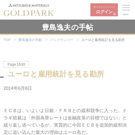
オンライントレード
ログイン
MENU
豊島逸夫の手帖
TOP
豊島逸夫の手帖
バックナンバー
ユーロと雇用統計を見る勘所
Page1630
ユーロと雇用統計を見る勘所
2014年6月6日
ＥＣＢは、いよいよ日銀・ＦＲＢとの緩和競争に入った。ド
ラギ総裁は「外国為替レートは金融政策の目標ではない」と
繰り返し述べているが、実質的に今回ＥＣＢを追加的緩和決
定に追い込んだ最大の理由はユーロ高だ。