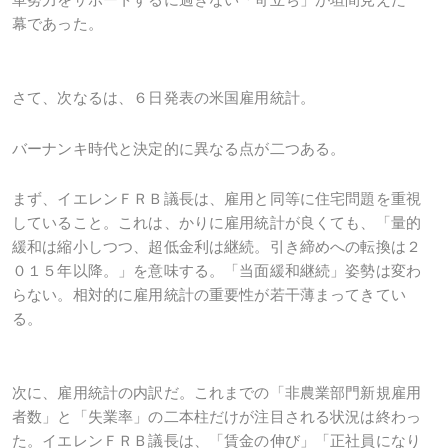
幕であった。
さて、次なるは、６日発表の米国雇用統計。
バーナンキ時代と決定的に異なる点が二つある。
まず、イエレンＦＲＢ議長は、雇用と同等に住宅問題を重視
していること。これは、かりに雇用統計が良くても、「量的
緩和は縮小しつつ、超低金利は継続。引き締めへの転換は２
０１５年以降。」を意味する。「当面緩和継続」姿勢は変わ
らない。相対的に雇用統計の重要性が若干薄まってきてい
る。
次に、雇用統計の内訳だ。これまでの「非農業部門新規雇用
者数」と「失業率」の二本柱だけが注目される状況は終わっ
た。イエレンＦＲＢ議長は、「賃金の伸び」「正社員になり