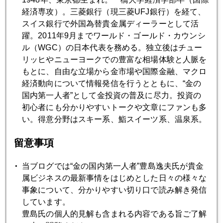
がある。フィギャースケートの採点同様に、もめがちなの
経済専攻）。三菱銀行（現三菱UFJ銀行）を経て、
だ。
スイス銀行で外国為替貴金属ディーラーとして活
躍。2011年9月までワールド・ゴールド・カウンシ
ル（WGC）の日本代表を務める。独立後はチュー
そこで、市場の反応も振れがちになる。
リッヒやニューヨークでの豊富な相場体験と人脈を
もとに、自由な立場から金市場や国際金融、マクロ
まず、ヘッドライン的に「新規雇用者数増ｘｘｘｘ人」と事
経済動向について情報発信を行うとともに、“金の
前予想の乖離に高頻度取引のプログラム売買が反応する。事
国内第一人者”として金投資の普及に尽力。投資の
前予想より良ければ、金利高、株高、ドル高という「市況の
初心者にも分かりやすいトークや文章にファンも多
法則」に沿った展開になる。しかし、これが一巡すると、市
い。得意分野はスキー系、鮨スイーツ系、温泉系。
場は冷静になる。新規雇用者数の過去数ヶ月の移動平均、前
月・前々月の修正、そして労働参加率、平均時給、平均週労
留意事項
働時間、長期失業者数、パートタイマー数などで著変ある項
目が重視され始める。新規雇用が増えても、その後、内訳に
当ブログでは“金の国内第一人者”豊島逸夫氏が貴金
改善が見られないと、市場の反応も、当初の値動きと反対に
属ビジネスの最新事情をはじめとした日々の様々な
動き始める場合もある。結局、総合評価の全貌が、おぼろげ
事象について、分かりやすい切り口で読み解き発信
ながらも明らかになり、市場のコンセンサスが収斂するのに
しています。
は数時間かかることになろう。
豊島氏の個人的見解も含まれる内容である旨ご了解