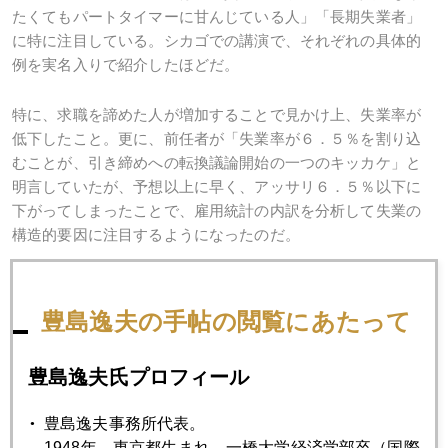
たくてもパートタイマーに甘んじている人」「長期失業者」
に特に注目している。シカゴでの講演で、それぞれの具体的
例を実名入りで紹介したほどだ。
特に、求職を諦めた人が増加することで見かけ上、失業率が
低下したこと。更に、前任者が「失業率が６．５％を割り込
むことが、引き締めへの転換議論開始の一つのキッカケ」と
明言していたが、予想以上に早く、アッサリ６．５％以下に
下がってしまったことで、雇用統計の内訳を分析して失業の
構造的要因に注目するようになったのだ。
従って、米雇用統計の総合評価は、フィギャースケートの採
点に似てきた。採点項目で、新規雇用者数は最重要項目で残
豊島逸夫の手帖の閲覧にあたって
るが、失業率より労働参加率が重視される。過去最低水準に
低迷しているからだ。加えて、平均時給と長期失業者数も相
豊島逸夫氏プロフィール
対的重要度が増している。
豊島逸夫事務所代表。
このイエレン方式の総合評価は、分かりにくい、という欠点
1948年、東京都生まれ。一橋大学経済学部卒（国際