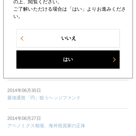
の上、閲覧ください。
特に、今回は、新規雇用者数の事前予測が大きく割れている
ご了解いただける場合は「はい」よりお進みくださ
ので、市場の当惑も予想される。
い。
いいえ
2014年
1月
2月
3月
4月
5月
6月
はい
7月
8月
9月
10月
11月
12月
2014年06月30日
最強通貨「円」狙うヘッジファンド
2014年06月27日
アベノミクス相場、海外投資家の正体