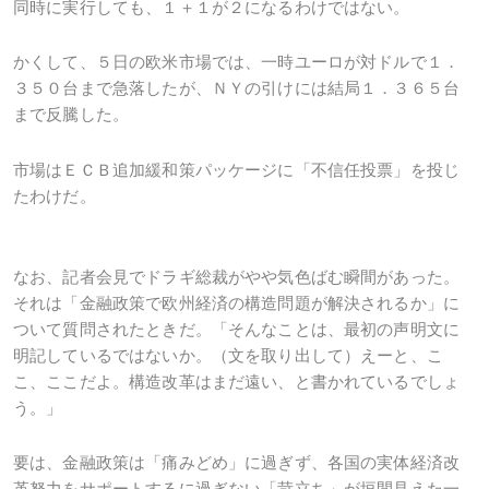
同時に実行しても、１＋１が２になるわけではない。
かくして、５日の欧米市場では、一時ユーロが対ドルで１．
３５０台まで急落したが、ＮＹの引けには結局１．３６５台
まで反騰した。
市場はＥＣＢ追加緩和策パッケージに「不信任投票」を投じ
たわけだ。
なお、記者会見でドラギ総裁がやや気色ばむ瞬間があった。
それは「金融政策で欧州経済の構造問題が解決されるか」に
ついて質問されたときだ。「そんなことは、最初の声明文に
明記しているではないか。（文を取り出して）えーと、こ
こ、ここだよ。構造改革はまだ遠い、と書かれているでしょ
う。」
要は、金融政策は「痛みどめ」に過ぎず、各国の実体経済改
革努力をサポートするに過ぎない「苛立ち」が垣間見えた一