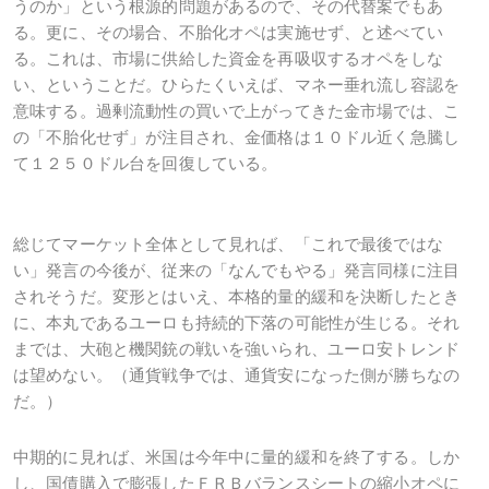
うのか」という根源的問題があるので、その代替案でもあ
る。更に、その場合、不胎化オペは実施せず、と述べてい
る。これは、市場に供給した資金を再吸収するオペをしな
い、ということだ。ひらたくいえば、マネー垂れ流し容認を
意味する。過剰流動性の買いで上がってきた金市場では、こ
の「不胎化せず」が注目され、金価格は１０ドル近く急騰し
て１２５０ドル台を回復している。
総じてマーケット全体として見れば、「これで最後ではな
い」発言の今後が、従来の「なんでもやる」発言同様に注目
されそうだ。変形とはいえ、本格的量的緩和を決断したとき
に、本丸であるユーロも持続的下落の可能性が生じる。それ
までは、大砲と機関銃の戦いを強いられ、ユーロ安トレンド
は望めない。（通貨戦争では、通貨安になった側が勝ちなの
だ。）
中期的に見れば、米国は今年中に量的緩和を終了する。しか
し、国債購入で膨張したＦＲＢバランスシートの縮小オペに