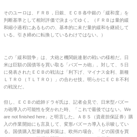
そのユーロは、ＦＲＢ，日銀、ＥＣＢ各中銀の「緩和度」を
判断基準として相対評価で決まってゆく。（ＦＲＢは量的緩
和縮小過程にあるものの、基本的に未だ量的緩和を継続して
いる。引き締めに転換しているわけではない。）
この「緩和競争」は、大砲と機関銃連射の戦いの様相だ。日
米は巨額の国債等を買い取る「バズーカ砲」。対して、５日
に発表されたＥＣＢの戦法は「利下げ、マイナス金利、新種
ＬＴＲＯ（ＴＬＴＲＯ）」の合わせ技。明らかにＥＣＢ不利
の戦況だ。
但し、ＥＣＢの総帥ドラギ氏は、記者会見で、日米型バズー
カ砲導入の可能性を突かれた時、「これで最後ではない。We
are not finished here」と明言した。ＡＢＳ（資産担保証券）購
入の作業開始にも言及して、変形バズーカ導入も示唆してい
る。国債購入型量的緩和策は、欧州の場合、「どの国債を買