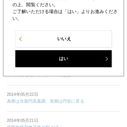
の上、閲覧ください。
ご了解いただける場合は「はい」よりお進みくださ
2014年05月29日
い。
金急落
いいえ
2014年05月27日
バークレイズ金価格操作問題の真相
はい
2014年05月26日
ドル円相場にデッドクロスの足音
2014年05月22日
為替は当面円高基調、長期は円安に戻る
2014年05月21日