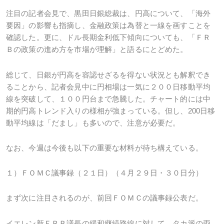
注目の記者会見で、黒田日銀総裁は、円高について、「海外
要因」の影響も指摘し、金融政策は為替と一線を画すことを
確認した。更に、ドル長期金利低下傾向についても、「ＦＲ
Ｂの政策の進め方を市場が理解」と語るにとどめた。
総じて、日銀が円高を容認せざるを得ない状況とも解釈でき
ることから、記者会見中に円相場は一気に２００日移動平均
線を突破して、１００円台まで急騰した。チャート的には中
期的円高トレンド入りの様相が強まっている。但し、200日移
動平均線は「だまし」も多いので、注意が必要だ。
なお、今週は今後も以下の重要な材料が待ち構えている。
１）ＦＯＭＣ議事録（２１日）（４月２９日・３０日分）
まず次に注目されるのが、前回ＦＯＭＣの議事録公表だ。
イエレン新ＦＲＢ議長の緩和継続路線に対して、タカ派の両