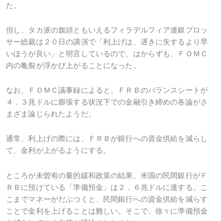
た。
但し、タカ派の旗頭ともいえるフィラデルフィア連銀プロッ
サー総裁は２０日の講演で「利上げは、遅きに失するより早
いほうが良い」と明言しているので、はからずも、ＦＯＭＣ
内の亀裂が浮かび上がることになった。
なお、ＦＯＭＣ議事録によると、ＦＲＢのバランスシートが
４．３兆ドルに膨張する状況下での金融引き締めの各論がさ
まざま論じられたようだ。
通常、利上げの際には、ＦＲＢが銀行への資金供給を減らし
て、金利が上がるようにする。
ところが未曽有の量的緩和政策の結果、米国の民間銀行がＦ
ＲＢに預けている「準備預金」は２．６兆ドルに達する。こ
こまでマネーがだぶつくと、民間銀行への資金供給を減らす
ことで金利を上げることは難しい。そこで、徐々に準備預金