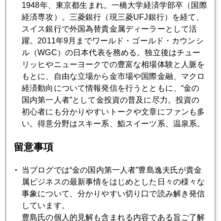
1948年、東京都生まれ。一橋大学経済学部卒（国際
ろう。特に、円ショート（売り持ち）、ドル・ロング（買い
経済専攻）。三菱銀行（現三菱UFJ銀行）を経て、
持ち）のポジションをかかえるファンドには「気持ち悪い」
スイス銀行で外国為替貴金属ディーラーとして活
週末となりそうである。
躍。2011年9月までワールド・ゴールド・カウンシ
ル（WGC）の日本代表を務める。独立後はチュー
このような市場環境の中では、いきなり９５円などの円急騰
リッヒやニューヨークでの豊富な相場体験と人脈を
は考えにくいが、９９円台程度は想定内のリスクとして認識
もとに、自由な立場から金市場や国際金融、マクロ
しておく必要がありそうだ。
経済動向について情報発信を行うとともに、“金の
国内第一人者”として金投資の普及に尽力。投資の
初心者にも分かりやすいトークや文章にファンも多
い。得意分野はスキー系、鮨スイーツ系、温泉系。
2014年
留意事項
1月
2月
3月
4月
5月
6月
7月
8月
9月
10月
11月
12月
当ブログでは“金の国内第一人者”豊島逸夫氏が貴金
属ビジネスの最新事情をはじめとした日々の様々な
事象について、分かりやすい切り口で読み解き発信
2014年05月30日
しています。
プラチナ・パラジウムは同じ値段になる！？を語った記録
豊島氏の個人的見解も含まれる内容である旨ご了解