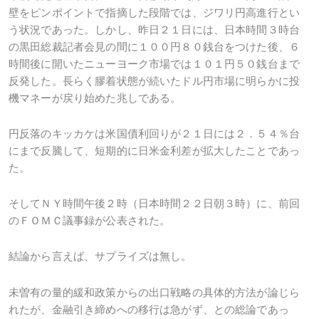
壁をピンポイントで指摘した段階では、ジワリ円高進行とい
う状況であった。しかし、昨日２１日には、日本時間３時台
の黒田総裁記者会見の間に１００円８０銭台をつけた後、６
時間後に開いたニューヨーク市場では１０１円５０銭台まで
反発した。長らく膠着状態が続いたドル円市場に明らかに投
機マネーが戻り始めた兆しである。
円反落のキッカケは米国債利回りが２１日には２．５４％台
にまで反騰して、短期的に日米金利差が拡大したことであっ
た。
そしてＮＹ時間午後２時（日本時間２２日朝３時）に、前回
のＦＯＭＣ議事録が公表された。
結論から言えば、サプライズは無し。
未曽有の量的緩和政策からの出口戦略の具体的方法が論じら
れたが、金融引き締めへの移行は急がず、との総論であっ