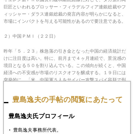
巨匠といわれるプロッサー・フィラデルフィア連銀総裁やフ
ィッシャー・ダラス連銀総裁の発言内容が明らかになると、
市場にインパクトを与える可能性があるので要注意である。
２）中国ＰＭＩ（２２日）
昨年「５．２３」株急落の引き金となった中国の経済統計だ
けに注目度は高い。特に、前月まで４ヶ月連続で、景況感の
境目となる５０を割り込んでいる。この傾向が続くと、中国
経済への不安感が市場のリスクオフを醸成する。１９日には
突発的に、「米、中国軍５人をサイバー攻撃スパイ容疑で刑
事訴追」という新たな米中関係の火種も出て来た。リスクオ
フの円買いが出やすい地合いといえる。
豊島逸夫の手帖の閲覧にあたって
３）ウクライナ大統領選挙（２５日）
豊島逸夫氏プロフィール
週末にウクライナ関連のイベントを控えているので、２３日
豊島逸夫事務所代表。
金曜日には、円売りポジションを手仕舞う動きが見られるだ