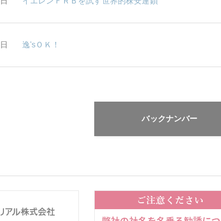
4日
イエレンＦＲＢを試す世界的株安連鎖
3日
逸'sＯＫ！
バックナンバー