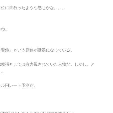
下位に終わったような感じかな。。。
らね。
う警鐘」という原稿が話題になっている。
裁候補としては有力視されていた人物だ。しかし、ア
う。
ドル円レート予測だ。