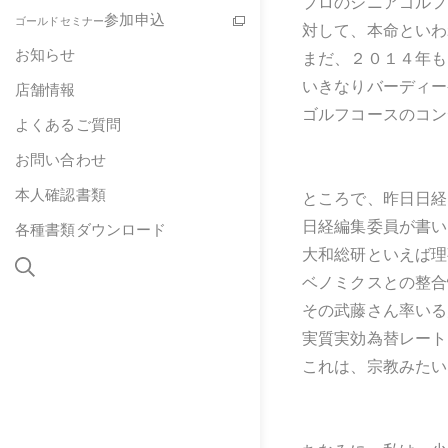
プロのシニアゴルフ
参加申込
ゴールドセミナー
対して、本命といわ
お知らせ
まだ、２０１４年も
いきなりバーディー
店舗情報
ゴルフコースのコン
よくあるご質問
お問い合わせ
本人確認書類
ところで、昨日日経
日経編集委員が書い
各種書類ダウンロード
大和総研といえば理
ベノミクスとの整合
その武藤さん率いる
実質実効為替レート
これは、宗教みたい