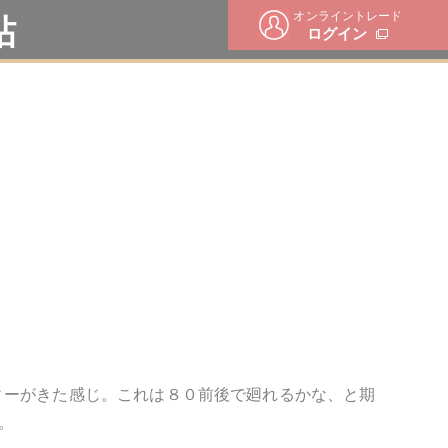
オンライントレード
帖
ログイン
ィーがきた感じ。これは８０前後で廻れるかな、と期
。