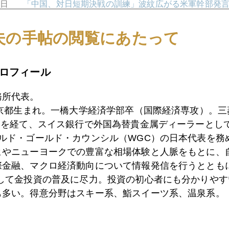
1日
「中国、対日短期決戦の訓練」波紋広がる米軍幹部発
夫の手帖の閲覧にあたって
0日
ＦＯＭＣ議事録のタカ派発言に市場は反応
ロフィール
8日
１ドル８０円説が話題に
務所代表。
東京都生まれ。一橋大学経済学部卒（国際経済専攻）。
）を経て、スイス銀行で外国為替貴金属ディーラーとして
ールド・ゴールド・カウンシル（WGC）の日本代表を務
7日
虫の目と魚の目と鳥の目で見た金価格上昇
ヒやニューヨークでの豊富な相場体験と人脈をもとに、
際金融、マクロ経済動向について情報発信を行うとともに
として金投資の普及に尽力。投資の初心者にも分かりやす
4日
４位では、金でなくてはだめなのでしょうか？
も多い。得意分野はスキー系、鮨スイーツ系、温泉系。