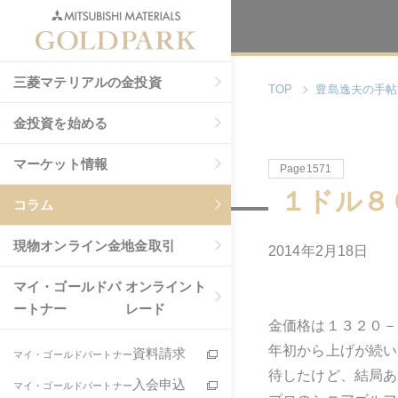
三菱マテリアルの金投資
TOP
豊島逸夫の手帖
金投資を始める
マーケット情報
Page1571
１ドル８
コラム
現物
オンライン金地金取引
2014年2月18日
マイ・ゴールドパ
オンライント
ートナー
レード
金価格は１３２０－
年初から上げが続い
資料請求
マイ・ゴールドパートナー
待したけど、結局あ
入会申込
マイ・ゴールドパートナー