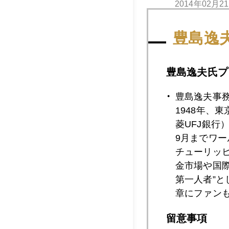
2014年02月2
豊島逸
2014年02月2
豊島逸夫氏プ
2014年02月1
豊島逸夫事
1948年、
菱UFJ銀行
9月までワ
2014年02月1
チューリッ
金市場や国
第一人者”
2014年02月1
章にファン
留意事項