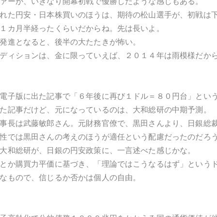
ァーが、いきなり開幕初戦で優勝したような感じもある。
れた円安・日本株買いのほうは、期待の松山選手が、初戦は
１カ月半経ったくらいだからね。先は長いよ。
発進となると、後半の大たたきが怖い。
ディションは、金に限っていえば、２０１４年は雨模様だか
電子版に出た記事で「６年後に再び１ドル＝８０円台」とい
た記事だけど、元になっているのは、大和総研の中期予測。
事長は武藤敏郎さん。元財務官僚で、黒田さんより、日銀総
性では黒田さんの考えのほうが適任という配慮だったのだろ
大和総研が、日銀の円安政策に、一言述べた感じかな。
とか購買力平価に基づき、「理論ではこうなるはず」という
なもので、信じるか否かは個人の自由。