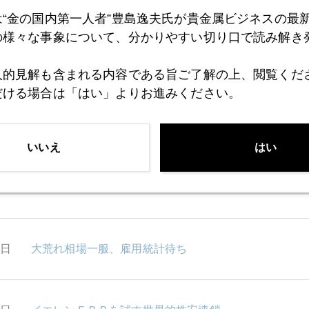
2日
正体を現したFRB新議長
は“金の国内第一人者”豊島逸夫氏が貴金属ビジネスの最
の様々な事象について、分かりやすい切り口で読み解き
0日
米雇用統計後に株高の理由
人的見解も含まれる内容である旨ご了解の上、閲覧くだ
だける場合は「はい」よりお進みください。
7日
雇用統計直前
いいえ
はい
6日
中国共産党は世界最大の「商工会議所」
5日
大荒れ相場一服、雇用統計待ち