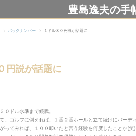
豊島逸夫の手
バックナンバー
１ドル８０円説が話題に
０円説が話題に
３０ドル水準まで続騰。
て、ゴルフに例えれば、１番２番ホールと立て続けにバーデ
がってみれば、１００叩いたと言う経験を何度したことか(笑)