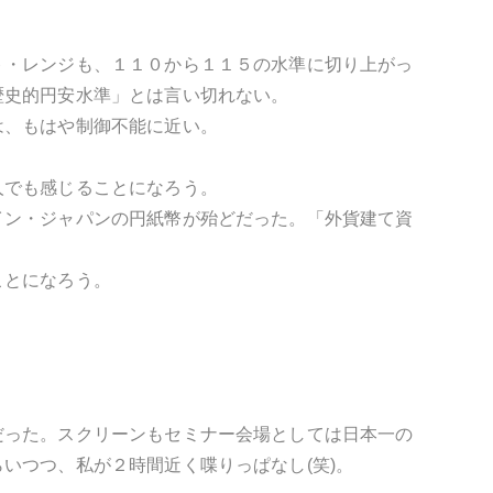
ト・レンジも、１１０から１１５の水準に切り上がっ
歴史的円安水準」とは言い切れない。
は、もはや制御不能に近い。
人でも感じることになろう。
イン・ジャパンの円紙幣が殆どだった。「外貨建て資
ことになろう。
だった。スクリーンもセミナー会場としては日本一の
いつつ、私が２時間近く喋りっぱなし(笑)。