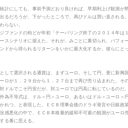
統計にしても、事前予測どおり良ければ、早期利上げ観測が
出るだろうが、下がったところで、再びドルは買い直される
わらない。
ジファンドの殆どが年初「テーパリング終了の２０１４年は
ースシナリオに据えた。それが、みごとに裏切られ、パフォ
ンドから得られるリターンをいかに最大化するか。彼らにと
として選択される通貨は、まずユーロ。そして円。更に新興
ーロが１．２９台から１．２７台まで再び売り込まれた。そ
対ドルでこそ円安だが、対ユーロでは円高に転じているのだ
外為不等式は、ドル＞円＞ユーロ、あるいはドル＞ユーロ＞
かれつ、と表現した。ＥＣＢ理事会後のドラギ発言や日銀政
況感悪化の中で、ＥＣＢ本格量的緩和不可避の観測がユーロ
する番に思える。