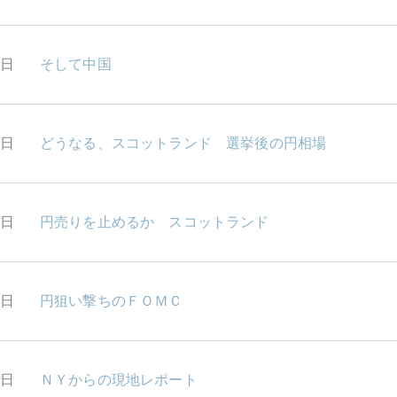
4日
そして中国
2日
どうなる、スコットランド 選挙後の円相場
9日
円売りを止めるか スコットランド
8日
円狙い撃ちのＦＯＭＣ
6日
ＮＹからの現地レポート