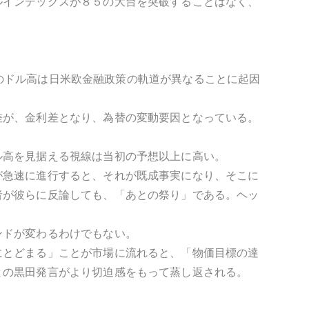
ルインデックスが８５の大台を突破することはなく、
今回のドル高は日米欧金融政策の軌道が異なることに起因
差が、金利差となり、為替の変動要因となっている。
ル高を見据える視線は当初の予想以上に高い。
が急速に進行すると、それが既成事実になり、そこに
者が彼らに反論しても、「あとの祭り」である。ヘッ
。
ンドが変わるわけでもない。
にとどまる」ことが市場に流れると、「物価目標の達
との黒田発言がより切迫感をもって蒸し返される。