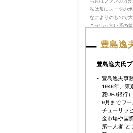
写真はファンの方か
私は常にスーツのポ
なによりのもので大
こういう匂い系の差
豊島逸
豊島逸夫氏プ
豊島逸夫事
1948年、
菱UFJ銀行
9月までワ
チューリッ
金市場や国
第一人者”