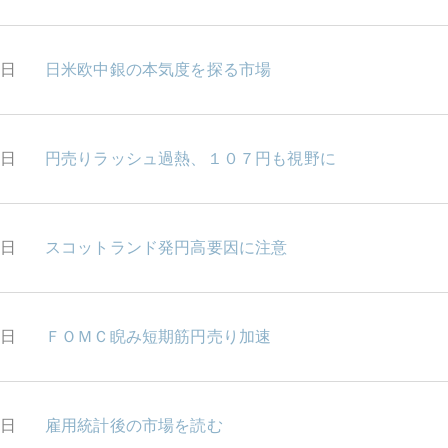
2日
日米欧中銀の本気度を探る市場
1日
円売りラッシュ過熱、１０７円も視野に
0日
スコットランド発円高要因に注意
9日
ＦＯＭＣ睨み短期筋円売り加速
8日
雇用統計後の市場を読む