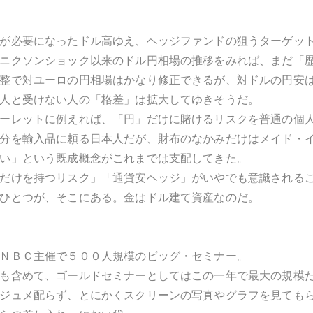
が必要になったドル高ゆえ、ヘッジファンドの狙うターゲッ
ニクソンショック以来のドル円相場の推移をみれば、まだ「
整で対ユーロの円相場はかなり修正できるが、対ドルの円安
人と受けない人の「格差」は拡大してゆきそうだ。
ーレットに例えれば、「円」だけに賭けるリスクを普通の個
分を輸入品に頼る日本人だが、財布のなかみだけはメイド・
い」という既成概念がこれまでは支配してきた。
だけを持つリスク」「通貨安ヘッジ」がいやでも意識される
ひとつが、そこにある。金はドル建て資産なのだ。
ＮＢＣ主催で５００人規模のビッグ・セミナー。
も含めて、ゴールドセミナーとしてはこの一年で最大の規模
ジュメ配らず、とにかくスクリーンの写真やグラフを見てもら