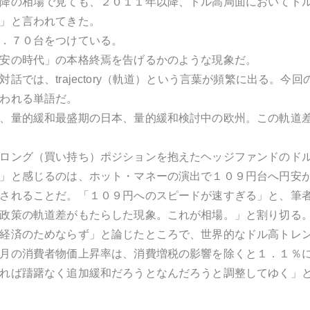
降の相場で見ても、２０１１年以降、ドル高局面においてド
」と言われてきた。
．７０台をつけている。
安の時代」の本格終焉を告げるかのような現象だ。
対話では、trajectory（軌道）という言葉が頻繁に出る。
われる単語だ。
、量的緩和最盛期の日本、量的緩和検討中の欧州。この軌道
ロング（買い持ち）ポジションを抱えたヘッジファンドのド
」と感じるのは、ホット・マネーの演出で１０９円台へ円安
されることだ。「１０９円へのスピードが速すぎる」と、筆
政策の軌道差がもたらした現象。これが相場。」と割り切る
経済のためならず」と論じたところで、世界的なドル高トレ
月の消費者物価上昇率は、消費増税の影響を除くと１．１％
れば躊躇なく追加緩和だろうとなんだろうと調整してゆく」