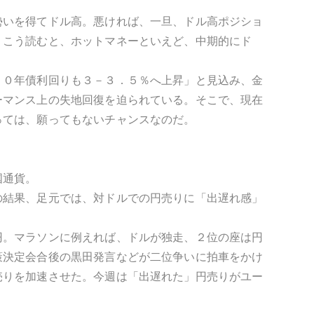
勢いを得てドル高。悪ければ、一旦、ドル高ポジショ
。こう読むと、ホットマネーといえど、中期的にド
１０年債利回りも３－３．５％へ上昇」と見込み、金
ーマンス上の失地回復を迫られている。そこで、現在
っては、願ってもないチャンスなのだ。
国通貨。
の結果、足元では、対ドルでの円売りに「出遅れ感」
。
円。マラソンに例えれば、ドルが独走、２位の座は円
策決定会合後の黒田発言などが二位争いに拍車をかけ
売りを加速させた。今週は「出遅れた」円売りがユー