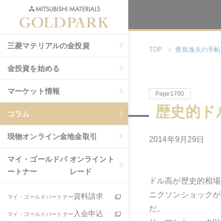
三菱マテリアルの金投資
TOP
豊島逸夫の手帖
金投資を始める
マーケット情報
Page1700
歴史的ド
コラム
現物
オンライン金地金取引
2014年9月29日
マイ・ゴールドパ
オンライント
ートナー
レード
ドル高が歴史的相場
ニクソンショックが
資料請求
マイ・ゴールドパートナー
だ。
入会申込
マイ・ゴールドパートナー