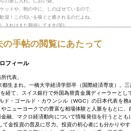
らの差し入れ。におい袋。
ケットや、鞄の中に、しのばせているので、
歓迎！この匂いを嗅ぐと癒されるのだよね。
し入れはまた期待してます(笑)。
夫の手帖の閲覧にあたって
ロフィール
務所代表。
東京都生まれ。一橋大学経済学部卒（国際経済専攻）。
）を経て、スイス銀行で外国為替貴金属ディーラーとして
ールド・ゴールド・カウンシル（WGC）の日本代表を務
ヒやニューヨークでの豊富な相場体験と人脈をもとに、
際金融、マクロ経済動向について情報発信を行うとともに
として金投資の普及に尽力。投資の初心者にも分かりやす