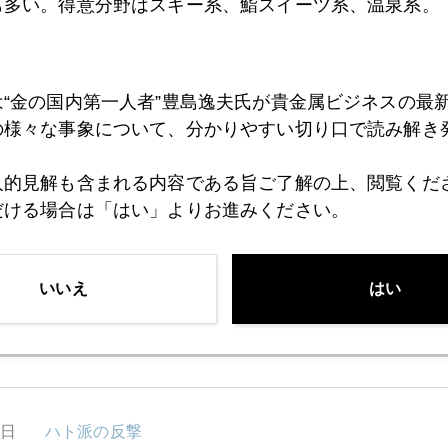
も多い。得意分野はスキー系、鮨スイーツ系、温泉系。
1月
2月
3月
4月
5月
6月
7月
は“金の国内第一人者”豊島逸夫氏が貴金属ビジネスの最
の様々な事象について、分かりやすい切り口で読み解き
0日
独立４年目に。ツイッタ―フォロワーは９０００人突
人的見解も含まれる内容である旨ご了解の上、閲覧くだ
だける場合は「はい」よりお進みください。
9日
歴史的ドル高の予感
いいえ
はい
6日
ニューヨーク、ニューヨーク
5日
ハト派の反撃