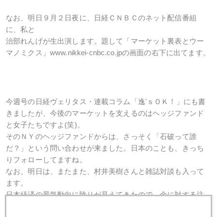
なお、明日９月２日夜に、日経ＣＮＢＣのネット配信番組
に、私と
治部れんげが生出演します。題して「マーケット裏表とウー
マノミクス」www.nikkei-cnbc.co.jpの画面の右下に出てます。
今週号の日経ヴェリタス・連載コラム「逸'ｓＯＫ！」にも書
きましたが、今後のマーケットを支えるのはヘッジファンド
と女子たちですよ(笑)。
そのＮＹのヘッジファンドからは、さっそく「石破って誰
だ？」という問い合わせが来ました。日本のことも、きっち
りフォローしてますね。
なお、明日は、またまた、村井美樹さんと雑誌対談も入って
ます。
日本経済の景気動向に陰りが見えてきたので、金に対する注
目度は間違いなく高まってますね。欧州が「日本型デフレ」