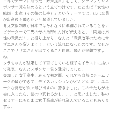
主導でテーマに沿った「政策提言」をして、グランプリやス
ポンサー賞を決めるという立てつけです。たとえば「女性の
結婚・出産（その後の仕事）」というテーマでは、ほぼ全員
が出産後も働きたいと希望していました。
育児支援制度が日本ではそれなりに準備されていることをナ
ビゲーターで二児の母の治部れんげが伝えると、「問題は男
性の意識だ！」と盛り上がり、なんと「意識改革のためにサ
ザエさんを変えよう！」という流れになったのです。なぜか
ここでサザエさんが出てくること自体、飛んだ発想ですよ
ね。
タラちゃんが結婚して子育てしている様子をイラストに描い
て発表。なんとスポンサー賞を受賞しました。
参加した女子高生、みんな初対面。それでも自然にチームワ
ークの輪ができて、ディスカッションがどんどん進行。ユニ
ークな発想が次々飛び出すのに驚きました。この子たちが社
会に入ったら、世の中変わるかも。。。と思いました。私の
セミナーにもたまに女子高生が紛れ込んでいることもありま
すよ。