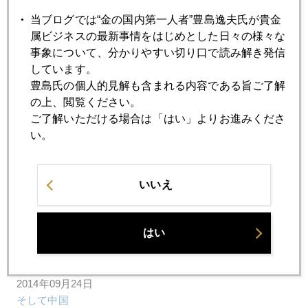
当ブログでは“金の国内第一人者”豊島逸夫氏が貴金
2014年09月30日
属ビジネスの最新事情をはじめとした日々の様々な
独立４年目に。ツイッタ―フォロワーは９０００人突破。
事象について、分かりやすい切り口で読み解き発信
しています。
豊島氏の個人的見解も含まれる内容である旨ご了解
2014年09月29日
の上、閲覧ください。
歴史的ドル高の予感
ご了解いただける場合は「はい」よりお進みくださ
い。
2014年09月26日
ニューヨーク、ニューヨーク
いいえ
2014年09月25日
はい
ハト派の反撃
2014年09月24日
そして中国