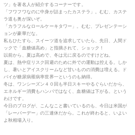
ツ」を著名人が紹介するコーナーです。
「フワフワなのに中身が詰まったカステラ」。むむ、カステ
ラ道も奥が深いぞ。
「カラフルなロールケーキタワー」。むむ、プレゼンテーシ
ョンが豪華だな。
私もひたすら、スイーツ道を追求していたら、先日、人間ド
ックで「血糖値高め」と指摘されて、ショック！
以前から、夏は高めで、冬は元に戻るのですけどね。
夏は、熱中症リスク回避のために外での運動は控える。しか
し、暑いとアイスクリームなど甘いものの消費は増える。ド
バイが糖尿病罹病率世界一というのも納得。
冬は、ワンシーズン４０回も半日スキーやるぐらいだから、
エネルギー消費もハンパではなく、血糖値は下がる。という
わけです。
今日のブログが、こんなこと書いているのも、今日は米国が
「レーバーデー」の三連休だから。これが終わると、いよい
よ秋相場入り。