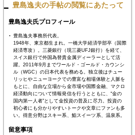
と騒いでいるとき、日本はインフレ率がジリジリ上昇して、
豊島逸夫の手帖の閲覧にあたって
しかも円安傾向ですから。
セミナーも９－１０月は、新聞社などメディア主催のオープ
豊島逸夫氏プロフィール
ンセミナーが多い。９月２８日には日経ＣＮＢＣ主催セミナ
ーもあります。「女子高生未来会議」でも、「やさしい経済
豊島逸夫事務所代表。
の話」をする企画が来てます。好奇心をくすぐられますね
1948年、東京都生まれ。一橋大学経済学部卒（国際
(笑)。かと思えば、若い夫婦対象のセミナーとか、ＦＰの勉強
経済専攻）。三菱銀行（現三菱UFJ銀行）を経て、
会とか、お役所の職員むけ講演とか、いや実に様々なセミナ
スイス銀行で外国為替貴金属ディーラーとして活
ーが企画されています。
躍。2011年9月までワールド・ゴールド・カウンシ
総合取引所設立とともに、マーケットの裾野も確実に広がっ
ル（WGC）の日本代表を務める。独立後はチュー
てゆくことを実感しています。
リッヒやニューヨークでの豊富な相場体験と人脈を
もとに、自由な立場から金市場や国際金融、マクロ
経済動向について情報発信を行うとともに、“金の
国内第一人者”として金投資の普及に尽力。投資の
2014年
初心者にも分かりやすいトークや文章にファンも多
1月
2月
3月
4月
5月
6月
い。得意分野はスキー系、鮨スイーツ系、温泉系。
7月
8月
9月
10月
11月
12月
留意事項