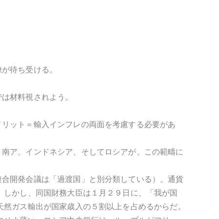
練が待ち受ける。
では材料視されよう。
メリット＝輸入インフレの両面を考慮する必要があ
。南ア、インドネシア、そしてロシアが、この範疇に
連合開発会議は「過渡国」と別分類している）、通貨
。しかし、同国財務大臣は１月２９日に、「我が国
天然ガス輸出が国家歳入の５割以上を占めるからだ。