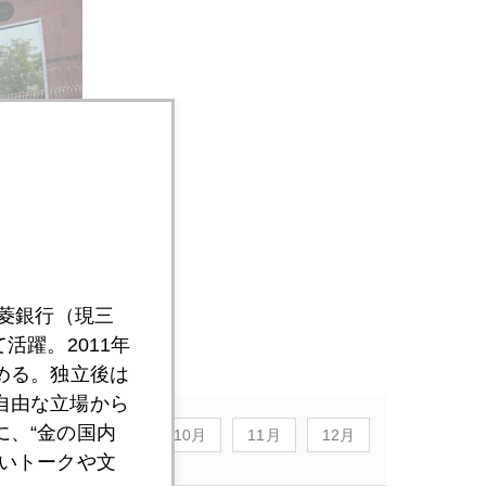
影
三菱銀行（現三
活躍。2011年
める。独立後は
自由な立場から
、“金の国内
8月
9月
10月
11月
12月
いトークや文