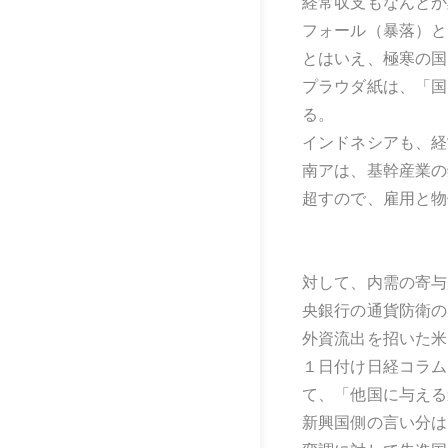
経常収支もなんとか
フォール（暴落）と
とはいえ、極寒の国
プラウダ紙は、「国
る。
インドネシアも、経
南アは、基幹産業の
超すので、雇用と物
対して、内需の寄与
央銀行の通貨防衛の
外資流出を招いた米
１日付け日経コラム
て、「他国に与える
新興国側の言い分は