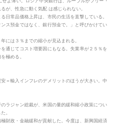
にせよ薄い。ロシア中央銀行は、ルーブルがフリー・
るが、性急に動く気配 は感じられない。
よる日常品価格上昇は、市民の生活を直撃している。
タンス預金ではなく、銀行預金で。」と呼びかけてい
４年には３％までの縮小が見込まれる。
レを通じてコスト増要因にもなる。失業率が２５％を
難を極める。
貨安＝輸入インフレのデメリットのほうが大きい。中
行のラジャン総裁が、米国の量的緩和縮小政策につい
した。
積極財政・金融緩和が貢献した。今度は、新興国経済