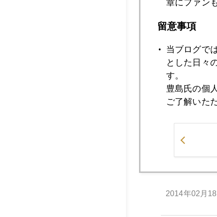
章にファン
2014年02月2
留意事項
当ブログで
とした日々
2014年02月2
す。
豊島氏の個
ご了解いた
2014年02月2
2014年02月2
2014年02月1