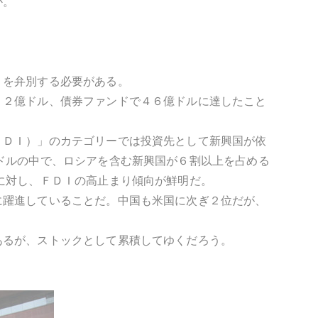
か。
）を弁別する必要がある。
２２億ドル、債券ファンドで４６億ドルに達したこと
ＦＤＩ）」のカテゴリーでは投資先として新興国が依
ドルの中で、ロシアを含む新興国が６割以上を占める
に対し、ＦＤＩの高止まり傾向が鮮明だ。
に躍進していることだ。中国も米国に次ぎ２位だが、
あるが、ストックとして累積してゆくだろう。