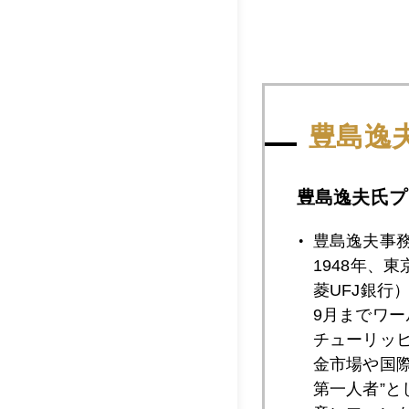
豊島逸
豊島逸夫氏プ
豊島逸夫事
1948年、
菱UFJ銀行
9月までワ
チューリッ
金市場や国
2014年
第一人者”