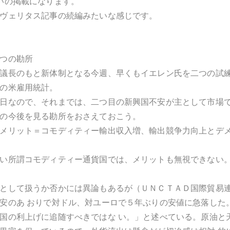
いの掲載になります。
ヴェリタス記事の続編みたいな感じです。
つの勘所
議長のもと新体制となる今週、早くもイエレン氏を二つの試
の米雇用統計。
日なので、それまでは、二つ目の新興国不安が主として市場
の今後を見る勘所をおさえておこう。
メリット＝コモディティー輸出収入増、輸出競争力向上とデ
い所謂コモディティー通貨国では、メリットも無視できない
として扱うか否かには異論もあるが（ＵＮＣＴＡＤ国際貿易
安のあ おりで対ドル、対ユーロで５年ぶりの安値に急落した
国の利上げに追随すべきではな い。」と述べている。原油と