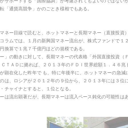
がサポートする「国際協調」が考慮されてもよいのではない
転「通貨高競争」かのごとき様相でもある。
マネー目線で読むと、ホットマネーと長期マネー（直接投資
コラムでは、１月の新興国マネー流出が、株式ファンドで１
円換算で１兆７千億円ほどの規模である。
ー」の動きに対して、長期マネーの代表格「外国直接投資（
ＮＣＴＡＤに拠れば、２０１３年のＦＤＩ世界総額１．４６兆
が顕在化した昨年で も、特に年後半に、ホットマネーの急減
のは、ロシアが２０１２年の９位から、２０１３年には３位
・チャイナとすると、１位となる。
ーは流出顕著だが、長期マネーは流入ペース鈍化の可能性は