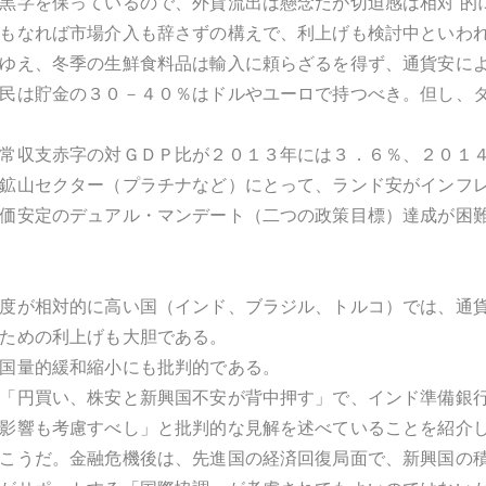
黒字を保っているので、外貨流出は懸念だが切迫感は相対 的
もなれば市場介入も辞さずの構えで、利上げも検討中といわれ
ゆえ、冬季の生鮮食料品は輸入に頼らざるを得ず、通貨安に
民は貯金の３０－４０％はドルやユーロで持つべき。但し、
常収支赤字の対ＧＤＰ比が２０１３年には３．６％、２０１
鉱山セクター（プラチナなど）にとって、ランド安がインフ
価安定のデュアル・マンデート（二つの政策目標）達成が困
度が相対的に高い国（インド、ブラジル、トルコ）では、通
ための利上げも大胆である。
国量的緩和縮小にも批判的である。
「円買い、株安と新興国不安が背中押す」で、インド準備銀
影響も考慮すべし」と批判的な見解を述べていることを紹介
こうだ。金融危機後は、先進国の経済回復局面で、新興国の