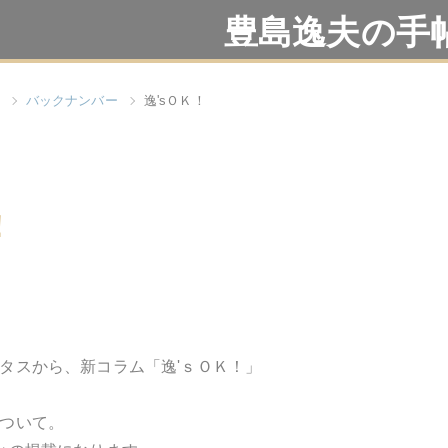
豊島逸夫の手
バックナンバー
逸'sＯＫ！
！
タスから、新コラム「逸'ｓＯＫ！」
ついて。