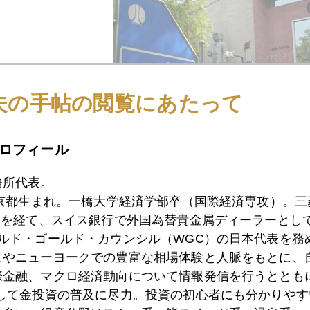
夫の手帖の閲覧にあたって
ロフィール
務所代表。
インド準備銀行 筆者撮
東京都生まれ。一橋大学経済学部卒（国際経済専攻）。
）を経て、スイス銀行で外国為替貴金属ディーラーとして
ールド・ゴールド・カウンシル（WGC）の日本代表を務
ヒやニューヨークでの豊富な相場体験と人脈をもとに、
際金融、マクロ経済動向について情報発信を行うとともに
1月
2月
3月
4月
5月
6月
7月
として金投資の普及に尽力。投資の初心者にも分かりやす