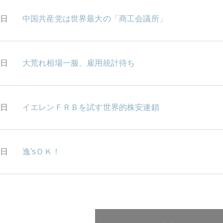
6日
中国共産党は世界最大の「商工会議所」
5日
大荒れ相場一服、雇用統計待ち
4日
イエレンＦＲＢを試す世界的株安連鎖
3日
逸'sＯＫ！