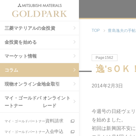
三菱マテリアルの金投資
TOP
豊島逸夫の手帖
金投資を始める
マーケット情報
Page1562
逸'sＯＫ
コラム
現物
オンライン金地金取引
2014年2月3日
マイ・ゴールドパ
オンライント
ートナー
レード
今週号の日経ヴェリ
を始めました。
資料請求
マイ・ゴールドパートナー
初回は新興国不安に
入会申込
マイ・ゴールドパートナー