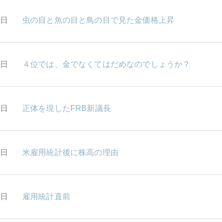
7日
虫の目と魚の目と鳥の目で見た金価格上昇
4日
４位では、金でなくてはだめなのでしょうか？
2日
正体を現したFRB新議長
0日
米雇用統計後に株高の理由
7日
雇用統計直前