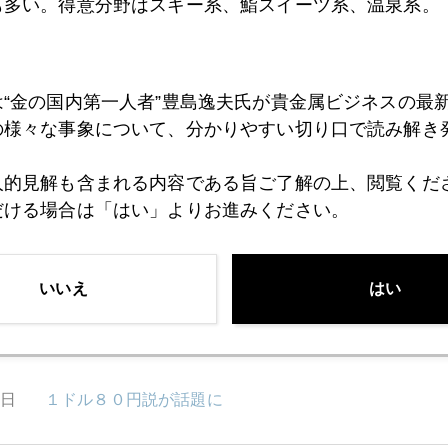
も多い。得意分野はスキー系、鮨スイーツ系、温泉系。
8日
イエレンとウクライナの共振で100円割れも
は“金の国内第一人者”豊島逸夫氏が貴金属ビジネスの最
の様々な事象について、分かりやすい切り口で読み解き
5日
金価格操作疑惑の真相
人的見解も含まれる内容である旨ご了解の上、閲覧くだ
だける場合は「はい」よりお進みください。
1日
「中国、対日短期決戦の訓練」波紋広がる米軍幹部発
いいえ
はい
0日
ＦＯＭＣ議事録のタカ派発言に市場は反応
8日
１ドル８０円説が話題に