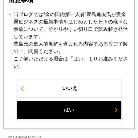
7月
8月
9月
10月
11月
12月
当ブログでは“金の国内第一人者”豊島逸夫氏が貴金
属ビジネスの最新事情をはじめとした日々の様々な
2014年09月30日
事象について、分かりやすい切り口で読み解き発信
独立４年目に。ツイッタ―フォロワーは９０００人突破。
しています。
豊島氏の個人的見解も含まれる内容である旨ご了解
の上、閲覧ください。
2014年09月29日
ご了解いただける場合は「はい」よりお進みくださ
歴史的ドル高の予感
い。
2014年09月26日
いいえ
ニューヨーク、ニューヨーク
2014年09月25日
はい
ハト派の反撃
2014年09月24日