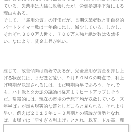
ている。失業率は大幅に改善したが、労働参加率下落による
理由もある。
そして、「雇用の質」の評価だが、長期失業者数と非自発的
パートタイマー数は一年前に比し、減少している。しかし、
それぞれ３００万人近く、７００万人強と絶対数は依然多
い。なにより、賃金上昇が鈍い。
総じて、改善傾向は顕著であるが、完全雇用が賃金を押し上
げる状況には、まだほど遠い。９月ＦＯＭＣの時点で、利上
げ時期が決定されるには、まだ時期尚早であろう。それで
も、ハト派とタカ派の議論は従来よりヒートアップしそう
だ。常識的には、現在の市場の予想平均が収斂している「来
年半ば」が最も現実的な落としどころと見られる。それより
早い、例えば２０１５年１－３月期との議論が優勢となれ
ば、市場では「早すぎる利上げ」とされ、株安、ドル高、商
品安に一時的に振れるだろう。逆に、２０１５年１０－１２