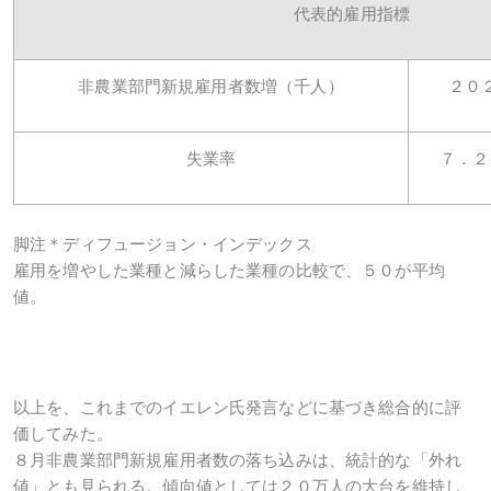
代表的雇用指標
非農業部門新規雇用者数増（千人）
２０
失業率
７．２
脚注＊ディフュージョン・インデックス
雇用を増やした業種と減らした業種の比較で、５０が平均
値。
以上を、これまでのイエレン氏発言などに基づき総合的に評
価してみた。
８月非農業部門新規雇用者数の落ち込みは、統計的な「外れ
値」とも見られる。傾向値としては２０万人の大台を維持し