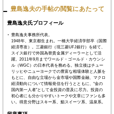
月期とされれば、「利上げが後手にまわるリスク」が意識さ
豊島逸夫の手帖の閲覧にあたって
れ、インフレ懸念が高まる可能性がある。その場合は、株
高、ドル安、商品高となろう。なお、債券市場は、低金利状
況に変化の兆しが見られない。
豊島逸夫氏プロフィール
豊島逸夫事務所代表。
1948年、東京都生まれ。一橋大学経済学部卒（国際
なお、ＦＲＢが利上げに踏み切っても、巨額国債買い入れに
経済専攻）。三菱銀行（現三菱UFJ銀行）を経て、
より膨張した資産規模が減少するには、少なくも数年はかか
スイス銀行で外国為替貴金属ディーラーとして活
る。その間、日銀と欧州中央銀行（ＥＣＢ）が量的緩和を続
躍。2011年9月までワールド・ゴールド・カウンシ
けると、市場の過剰流動性が資産インフレを誘引するシナリ
ル（WGC）の日本代表を務める。独立後はチュー
オも、現実味をおびてきた。
リッヒやニューヨークでの豊富な相場体験と人脈を
もとに、自由な立場から金市場や国際金融、マクロ
経済動向について情報発信を行うとともに、“金の
国内第一人者”として金投資の普及に尽力。投資の
2014年
初心者にも分かりやすいトークや文章にファンも多
い。得意分野はスキー系、鮨スイーツ系、温泉系。
1月
2月
3月
4月
5月
6月
留意事項