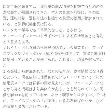
自動車保険業界では、運転手の個人情報を把握するための熾
烈な競争が展開されてきた。本人の合意を前提に、車の位
置、運転時刻、運転方法を把握する装置の使用が検討されて
いる、と業界紙編集長は語る。
レンタカー業界でも「常識的なこと」とされる。
ティーンエイジャーのドライバーに対する抑止装置とは有効
との意見もある。
くしくも、同じ９日の米国経済紙では、金融業者が、フェイ
スブックやツイッタ?から顧客情報を取得して、貸出判断資料
に使用していることが報じられ、これまた、議論を呼んでい
た。
ある会社から解雇された、などの呟きが、参考情報になり得
るという。現在広範に使用されているＦＩＣＯという３桁の
信用度スコアでは顧客の顔が見えないが、フェイスブックな
どから得る情報はより具体性がある、とも見られている。高
価なiphoneを使っているか、ネット喫茶からログインしている
か、フェイスブックの「お友達」が飲み友達ばかりか、など
の情報も参考にされている。