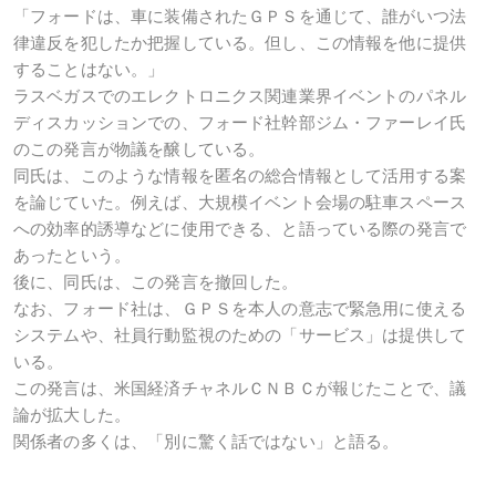
「フォードは、車に装備されたＧＰＳを通じて、誰がいつ法
律違反を犯したか把握している。但し、この情報を他に提供
することはない。」
ラスベガスでのエレクトロニクス関連業界イベントのパネル
ディスカッションでの、フォード社幹部ジム・ファーレイ氏
のこの発言が物議を醸している。
同氏は、このような情報を匿名の総合情報として活用する案
を論じていた。例えば、大規模イベント会場の駐車スペース
への効率的誘導などに使用できる、と語っている際の発言で
あったという。
後に、同氏は、この発言を撤回した。
なお、フォード社は、ＧＰＳを本人の意志で緊急用に使える
システムや、社員行動監視のための「サービス」は提供して
いる。
この発言は、米国経済チャネルＣＮＢＣが報じたことで、議
論が拡大した。
関係者の多くは、「別に驚く話ではない」と語る。