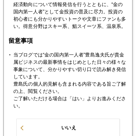
新興国発マネー騒乱、その真相は
経済動向について情報発信を行うとともに、“金の
国内第一人者”として金投資の普及に尽力。投資の
初心者にも分かりやすいトークや文章にファンも多
2014年01月24日
い。得意分野はスキー系、鮨スイーツ系、温泉系。
伏兵アルゼンチン 円高雪崩の波乱要因に
留意事項
2014年01月23日
当ブログでは“金の国内第一人者”豊島逸夫氏が貴金
ダボス会議の安倍講演
属ビジネスの最新事情をはじめとした日々の様々な
事象について、分かりやすい切り口で読み解き発信
しています。
2014年01月22日
豊島氏の個人的見解も含まれる内容である旨ご了解
株から金へマネー回帰の兆し
の上、閲覧ください。
ご了解いただける場合は「はい」よりお進みくださ
い。
2014年01月21日
金、プラチナ値差２００ドル超え
いいえ
2014年01月17日