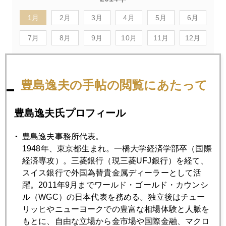
1月
2月
3月
4月
5月
6月
7月
8月
9月
10月
11月
12月
2014年01月31日
豊島逸夫の手帖の閲覧にあたって
円建て金価格下値の目途
豊島逸夫氏プロフィール
2014年01月30日
ＦＯＭＣの「獅子の子落とし」
豊島逸夫事務所代表。
1948年、東京都生まれ。一橋大学経済学部卒（国際
経済専攻）。三菱銀行（現三菱UFJ銀行）を経て、
2014年01月29日
スイス銀行で外国為替貴金属ディーラーとして活
理財商品の安楽死を模索する中国政府
躍。2011年9月までワールド・ゴールド・カウンシ
ル（WGC）の日本代表を務める。独立後はチュー
リッヒやニューヨークでの豊富な相場体験と人脈を
2014年01月27日
もとに、自由な立場から金市場や国際金融、マクロ