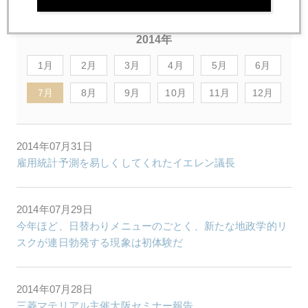
2014年
1月
2月
3月
4月
5月
6月
7月
8月
9月
10月
11月
12月
2014年07月31日
雇用統計予測を易しくしてくれたイエレン議長
2014年07月29日
今年ほど、日替わりメニューのごとく、新たな地政学的リ
スクが連日勃発する現象は初体験だ
2014年07月28日
三菱マテリアル主催大阪セミナー報告