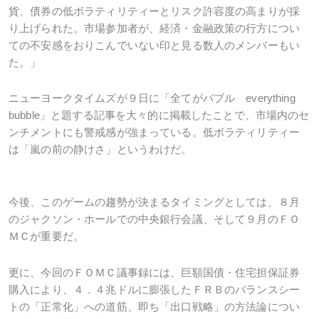
貨、債券の低ボラティリティーとリスク許容度の高まりが採
り上げられた。市場参加者が、経済・金融政策の行方につい
ての不安感をおりこんでいない印と見る数人のメンバーもい
た。」
ニューヨークタイムズが９日に「全てがバブル everything
bubble」と題する記事を大々的に掲載したことで、市場内のセ
ンチメントにも警戒感が強まっている。低ボラティリティー
は「嵐の前の静けさ」というわけだ。
今後、このゲームの趨勢が決まるタイミングとしては、８月
のジャクソン・ホールでの中央銀行会議、そして９月のＦＯ
ＭＣが重要だ。
更に、今回のＦＯＭＣ議事録には、巨額国債・住宅担保証券
購入により、４．４兆ドルに膨張したＦＲＢのバランスシー
トの「正常化」への道筋、即ち「出口戦略」の方法論につい