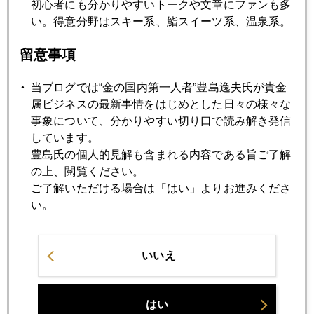
初心者にも分かりやすいトークや文章にファンも多
本はチームプレーとかフェアープレー賞とかいうけれど、パ
い。得意分野はスキー系、鮨スイーツ系、温泉系。
ワーゲームだよ、あれは。
留意事項
日本が本当に勝てるチーム作りするなら、日ハムの大谷とか
当ブログでは“金の国内第一人者”豊島逸夫氏が貴金
ゴルフの松山クラスの体格を持った男子を、数年計画で育成
属ビジネスの最新事情をはじめとした日々の様々な
してゆくしかないのでは。監督も、なまじ日本受けするガイ
事象について、分かりやすい切り口で読み解き発信
ジンより、日本では嫌われるくらいのガイジンがいい。ザッ
しています。
ク・タイプよりトルシェ・タイプかな。これまでの日本の発
豊島氏の個人的見解も含まれる内容である旨ご了解
想をリセットすべきと思いましたよ。
の上、閲覧ください。
ご了解いただける場合は「はい」よりお進みくださ
い。
ワールド・カップ決勝はドイツ対アルゼンチン。
債権国と債務国の闘いか。。。
いいえ
面白そう。
はい