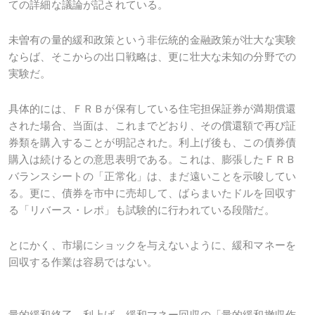
ての詳細な議論が記されている。
未曽有の量的緩和政策という非伝統的金融政策が壮大な実験
ならば、そこからの出口戦略は、更に壮大な未知の分野での
実験だ。
具体的には、ＦＲＢが保有している住宅担保証券が満期償還
された場合、当面は、これまでどおり、その償還額で再び証
券類を購入することが明記された。利上げ後も、この債券債
購入は続けるとの意思表明である。これは、膨張したＦＲＢ
バランスシートの「正常化」は、まだ遠いことを示唆してい
る。更に、債券を市中に売却して、ばらまいたドルを回収す
る「リバース・レポ」も試験的に行われている段階だ。
とにかく、市場にショックを与えないように、緩和マネーを
回収する作業は容易ではない。
量的緩和終了→利上げ→緩和マネー回収の「量的緩和撤収作