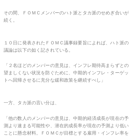
その間、ＦＯＭＣメンバーのハト派とタカ派のせめぎ合いが
続く。
１０日に発表されたＦＯＭＣ議事録要旨によれば、ハト派の
議論は以下の如く記されている。
「２名ほどのメンバーの意見は、インフレ期待高まらずとの
望ましくない状況を防ぐために、中期的インフレ・ターゲッ
トへ回帰させるに充分な緩和政策を継続すべし」
一方、タカ派の言い分は、
「他の数人のメンバーの意見は、中期的経済成長が現在の予
測より速まる可能性や、潜在的成長率が現在の予測より低い
ことに懸念材料。ＦＯＭＣが目標とする雇用・インフレ率を