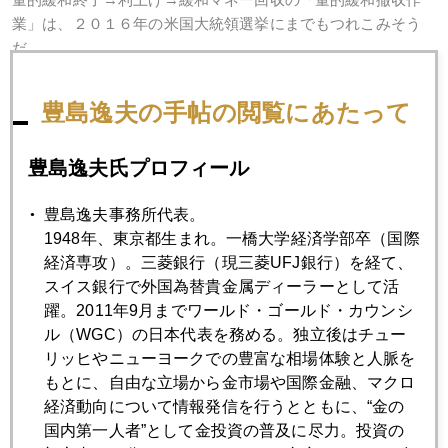
業」は、２０１６年の米国大統領選挙にまでもつれこみそう
だ。
そうなると、最有力候補のクリントン女史とイエレンＦＲＢ
豊島逸夫の手帖の閲覧にあたって
議長の二人の女性に米国経済のかじ取りが委ねられる展開も
視野に入る。
豊島逸夫氏プロフィール
豊島逸夫事務所代表。
さて、今日の原稿は、アルゼンチン対オランダのワールドカ
1948年、東京都生まれ。一橋大学経済学部卒（国際
ップ準決勝見ながら書いたので、サッカーの例えが増えまし
経済専攻）。三菱銀行（現三菱UFJ銀行）を経て、
た（笑）。
スイス銀行で外国為替貴金属ディーラーとして活
躍。2011年9月までワールド・ゴールド・カウンシ
しかし、今回のワールドカップで、私のサッカーに対するイ
ル（WGC）の日本代表を務める。独立後はチュー
メージが変わりました。
リッヒやニューヨークでの豊富な相場体験と人脈を
もとに、自由な立場から金市場や国際金融、マクロ
あれは格闘技だね。蹴る、押す、引っ張る、叩く。。。イエ
経済動向について情報発信を行うとともに、“金の
ローカード覚悟で体当たりしてくる。これは、日本人、ある
国内第一人者”として金投資の普及に尽力。投資の
いはアジア人の骨格では、かなわないな、と感じました。日