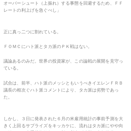
オーバーシュート（上振れ）する事態を回避するため、ＦＦ
レートの利上げを急ぐべし」
正に真っ二つに割れている。
ＦＯＭＣにハト派とタカ派のＰＫ戦はない。
議論あるのみだ。世界の投資家が、この論戦の展開を見守っ
ている。
試合は、前半、ハト派のメッシともいうべきイエレンＦＲＢ
議長の相次ぐハト派コメントにより、タカ派は劣勢であっ
た。
しかし、３日に発表された６月の米雇用統計の事前予測を大
きく上回るサプライズをキッカケに、流れはタカ派にやや向