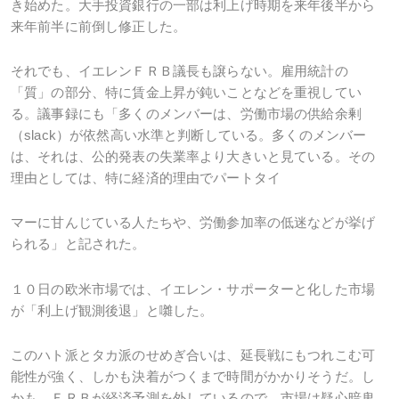
き始めた。大手投資銀行の一部は利上げ時期を来年後半から
来年前半に前倒し修正した。
それでも、イエレンＦＲＢ議長も譲らない。雇用統計の
「質」の部分、特に賃金上昇が鈍いことなどを重視してい
る。議事録にも「多くのメンバーは、労働市場の供給余剰
（slack）が依然高い水準と判断している。多くのメンバー
は、それは、公的発表の失業率より大きいと見ている。その
理由としては、特に経済的理由でパートタイ
マーに甘んじている人たちや、労働参加率の低迷などが挙げ
られる」と記された。
１０日の欧米市場では、イエレン・サポーターと化した市場
が「利上げ観測後退」と囃した。
このハト派とタカ派のせめぎ合いは、延長戦にもつれこむ可
能性が強く、しかも決着がつくまで時間がかかりそうだ。し
かも、ＦＲＢが経済予測を外しているので、市場は疑心暗鬼