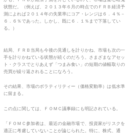
状態だ。（例えば、２０１３年６月の時点でのＦＲＢ経済予
測によれば２０１４年の失業率にコア・レンジは６．４％－
６．６％であった。しかし、既に６．１％まで下落してい
る。）
結局、ＦＲＢ当局も今後の見通しを計りかね、市場も次の一
手を計りかねている状態が続くのだろう。さまざまなアセッ
ト・クラスでとりあえず「つまみ食い」の短期の値幅取りの
売買が繰り返されることになろう。
その結果、市場のボラティリティー（価格変動率）は低水準
に留まる。
この点に関しては、ＦＯＭＣ議事録にも明記されている。
「ＦＯＭＣ参加者は、最近の金融市場で、投資家がリスクを
適正に考慮していないことが論じられた。特に、株式、通