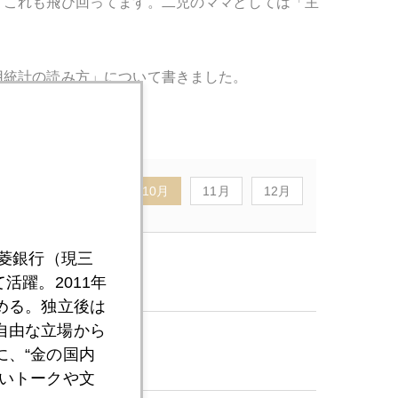
、これも飛び回ってます。二児のママとしては「主
用統計の読み方」について書きました。
8月
9月
10月
11月
12月
三菱銀行（現三
れ
活躍。2011年
める。独立後は
自由な立場から
か
、“金の国内
いトークや文