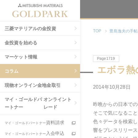
三菱マテリアルの金投資
TOP
豊島逸夫の手帖
金投資を始める
マーケット情報
Page1719
エボラ熱
コラム
現物
オンライン金地金取引
2014年10月28日
マイ・ゴールドパ
オンライント
昨晩からの日本での
ートナー
レード
そこで気になること
色々データを検索し
資料請求
マイ・ゴールドパートナー
響をプレスリリース
入会申込
マイ・ゴールドパートナー