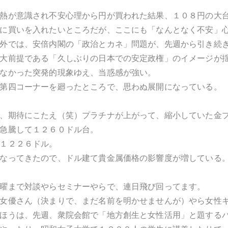
熱が意識され不安心理から円が買われた結果、１０８円の大
に買いを入れたいところだが、ここにも「なんとなく不安」
外では、安倍内閣の「政治とカネ」問題が、先週から引き続
大前提である「久しぶりの日本での安定政権」のイメージが
なかった突発的現象ゆえ、当惑感が強い。
第四コーナーを廻ったところで、思わぬ展開になっている。
、期待にこたえ（笑）プラチナが上がって、縮小していた金
急騰して１２６０ドル台。
１２２６ドル。
なってきたので、ドル建て貴金属価格の影響度が増している
曜まで対談やらセミナーやらで、連日飛び回ってます。
女優さん（決まりで、まだ名前を明かせませんが）やら女性
ほうは、先週、衆院会館で「地方創生と女性活用」と題する