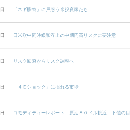
1日
「ネギ贈答」に戸惑う米投資家たち
0日
日米欧中同時緩和浮上の中期円高リスクに要注意
7日
リスク回避からリスク調整へ
6日
「４Ｅショック」に揺れる市場
5日
コモディティーレポート 原油８０ドル接近、下値の