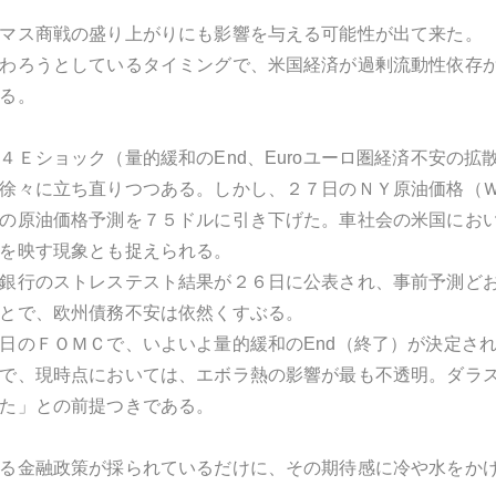
マス商戦の盛り上がりにも影響を与える可能性が出て来た。
わろうとしているタイミングで、米国経済が過剰流動性依存
る。
Ｅショック（量的緩和のEnd、Euroユーロ圏経済不安の拡散、
徐々に立ち直りつつある。しかし、２７日のＮＹ原油価格（
の原油価格予測を７５ドルに引き下げた。車社会の米国にお
を映す現象とも捉えられる。
銀行のストレステスト結果が２６日に公表され、事前予測ど
とで、欧州債務不安は依然くすぶる。
日のＦＯＭＣで、いよいよ量的緩和のEnd（終了）が決定さ
で、現時点においては、エボラ熱の影響が最も不透明。ダラ
た」との前提つきである。
る金融政策が採られているだけに、その期待感に冷や水をか