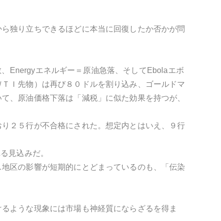
から独り立ちできるほどに本当に回復したか否かが問
Energyエネルギー＝原油急落、そしてEbolaエボ
ＷＴＩ先物）は再び８０ドルを割り込み、ゴールドマ
いて、原油価格下落は「減税」に似た効果を持つが、
おり２５行が不合格にされた。想定内とはいえ、９行
れる見込みだ。
ス地区の影響が短期的にとどまっているのも、「伝染
けるような現象には市場も神経質にならざるを得ま