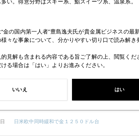
も多い。得意分野はスキー系、鮨スイーツ系、温泉系。
9日
米量的緩和が生む格差、日本への警鐘
は“金の国内第一人者”豊島逸夫氏が貴金属ビジネスの最
8日
エボラ熱の影響でビール販売減の実例
の様々な事象について、分かりやすい切り口で読み解き
人的見解も含まれる内容である旨ご了解の上、閲覧くだ
だける場合は「はい」よりお進みください。
7日
米国、南アでの経験
いいえ
はい
4日
個人投資家もヘッジファンドに勝てるワケ
2日
日米欧中同時緩和で金１２５０ドル台