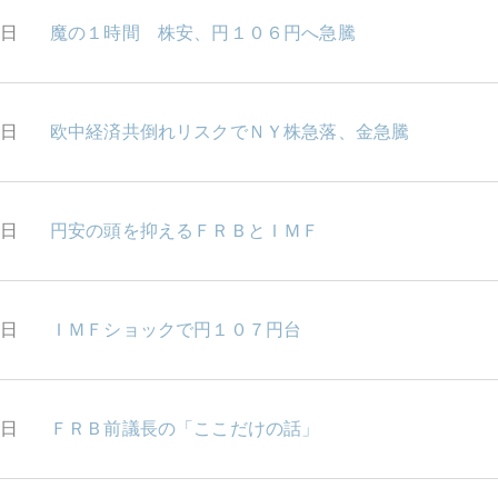
4日
魔の１時間 株安、円１０６円へ急騰
0日
欧中経済共倒れリスクでＮＹ株急落、金急騰
9日
円安の頭を抑えるＦＲＢとＩＭＦ
8日
ＩＭＦショックで円１０７円台
7日
ＦＲＢ前議長の「ここだけの話」