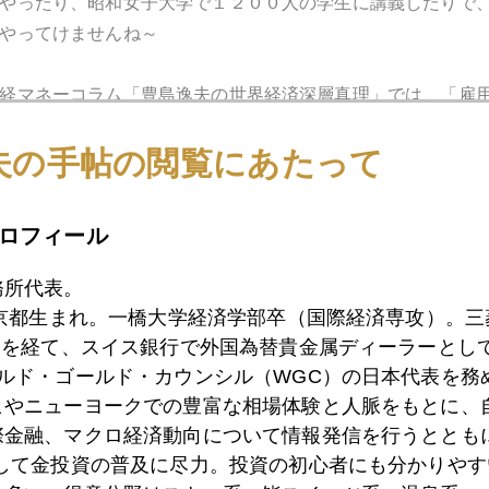
やったり、昭和女子大学で１２００人の学生に講義したりで
やってけませんね～
経マネーコラム「豊島逸夫の世界経済深層真理」では、「雇
夫の手帖の閲覧にあたって
ロフィール
1月
2月
3月
4月
5月
6月
7月
務所代表。
東京都生まれ。一橋大学経済学部卒（国際経済専攻）。
1日
日銀サプライズ追加緩和！金価格再び１２００ドル割
）を経て、スイス銀行で外国為替貴金属ディーラーとして
ールド・ゴールド・カウンシル（WGC）の日本代表を務
ヒやニューヨークでの豊富な相場体験と人脈をもとに、
0日
米量的緩和終了、円安・株安・金安の初期反応は続く
際金融、マクロ経済動向について情報発信を行うとともに
として金投資の普及に尽力。投資の初心者にも分かりやす