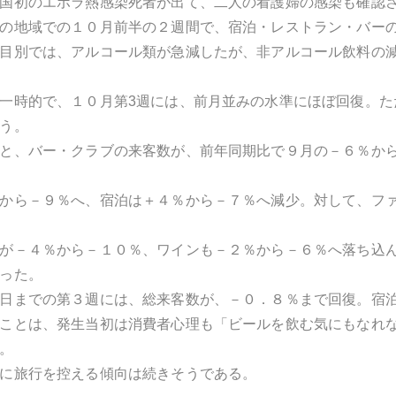
国初のエボラ熱感染死者が出て、二人の看護婦の感染も確認
の地域での１０月前半の２週間で、宿泊・レストラン・バー
目別では、アルコール類が急減したが、非アルコール飲料の
一時的で、１０月第3週には、前月並みの水準にほぼ回復。た
う。
と、バー・クラブの来客数が、前年同期比で９月の－６％か
から－９％へ、宿泊は＋４％から－７％へ減少。対して、フ
が－４％から－１０％、ワインも－２％から－６％へ落ち込
った。
日までの第３週には、総来客数が、－０．８％まで回復。宿
ことは、発生当初は消費者心理も「ビールを飲む気にもなれ
。
に旅行を控える傾向は続きそうである。