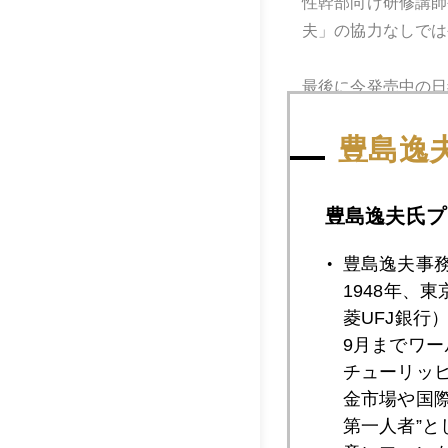
性幹部向け研修講師
夫」の協力なしでは
最後に今発売中の日
豊島逸
豊島逸夫氏プ
2014年
豊島逸夫事
1948年、
2014年10月3
菱UFJ銀行
9月までワ
チューリッ
2014年10月3
金市場や国
第一人者”