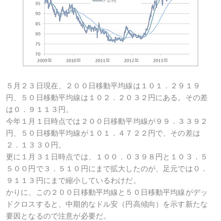
５月２３日現在、２００日移動平均線は１０１．２９１９
円、５０日移動平均線は１０２．２０３２円にある。その差
は０．９１１３円。
今年１月１日時点では２００日移動平均線が９９．３３９２
円、５０日移動平均線が１０１．４７２２円で、その差は
２．１３３０円。
更に１月３１日時点では、１００．０３９８円と１０３．５
５００円で３．５１０円にまで拡大したのが、足元では０．
９１１３円にまで縮小しているわけだ。
かりに、この２００日移動平均線と５０日移動平均線がデッ
ドクロスすると、中期的なドル安（円高傾向）を示す新たな
要因となるので注意が必要だ。