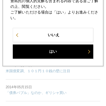
豊島氏の個人的見解も含まれる内容である旨ご了解
米量的緩和終了後の利上げ
の上、閲覧ください。
ご了解いただける場合は「はい」よりお進みくださ
い。
2014年05月20日
黒田総裁の円高牽制発言あるか？
いいえ
2014年05月19日
「５．２３」ショック後の一年、再来はあるのか
はい
2014年05月16日
米国債変調、１０１円１０銭の壁に注目
2014年05月15日
「債券バブル」なのか、ギリシャ買い