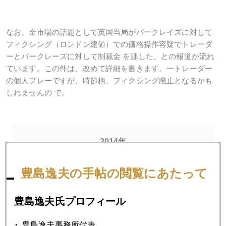
なお、金市場の話題として英国当局がバークレイズに対して
フィクシング（ロンドン建値）での価格操作容疑でトレーダ
ーとバークレーズに対して制裁金 を課した、との報道が流れ
ています。この件は、改めて詳細を書きます。一トレーダー
の個人プレーですが、時節柄、フィクシング廃止となるかも
しれませんの で。
2014年
1月
2月
3月
4月
5月
6月
豊島逸夫の手帖の閲覧にあたって
7月
8月
9月
10月
11月
12月
豊島逸夫氏プロフィール
2014年05月30日
豊島逸夫事務所代表。