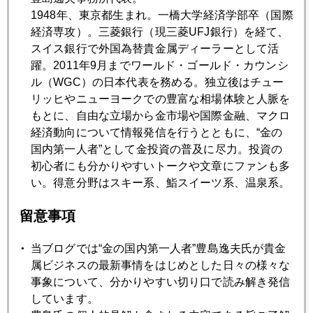
プラチナ・パラジウムは同じ値段になる！？を語った記録
1948年、東京都生まれ。一橋大学経済学部卒（国際
経済専攻）。三菱銀行（現三菱UFJ銀行）を経て、
スイス銀行で外国為替貴金属ディーラーとして活
2014年05月29日
躍。2011年9月までワールド・ゴールド・カウンシ
金急落
ル（WGC）の日本代表を務める。独立後はチュー
リッヒやニューヨークでの豊富な相場体験と人脈を
もとに、自由な立場から金市場や国際金融、マクロ
2014年05月27日
経済動向について情報発信を行うとともに、“金の
バークレイズ金価格操作問題の真相
国内第一人者”として金投資の普及に尽力。投資の
初心者にも分かりやすいトークや文章にファンも多
い。得意分野はスキー系、鮨スイーツ系、温泉系。
2014年05月26日
ドル円相場にデッドクロスの足音
留意事項
2014年05月22日
当ブログでは“金の国内第一人者”豊島逸夫氏が貴金
為替は当面円高基調、長期は円安に戻る
属ビジネスの最新事情をはじめとした日々の様々な
事象について、分かりやすい切り口で読み解き発信
しています。
2014年05月21日