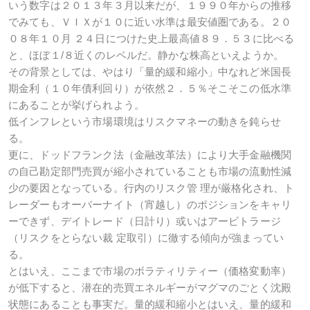
いう数字は２０１３年３月以来だが、１９９０年からの推移
でみても、ＶＩＸが１０に近い水準は最安値圏である。２０
０８年１０月 ２４日につけた史上最高値８９．５３に比べる
と、ほぼ１/８近くのレベルだ。静かな株高といえようか。
その背景としては、やはり「量的緩和縮小」中なれど米国長
期金利（１０年債利回り）が依然２．５％そこそこの低水準
にあることが挙げられよう。
低インフレという市場環境はリスクマネーの動きを鈍らせ
る。
更に、ドッドフランク法（金融改革法）により大手金融機関
の自己勘定部門売買が縮小されていることも市場の流動性減
少の要因となっている。行内のリスク管 理が厳格化され、ト
レーダーもオーバーナイト（宵越し）のポジションをキャリ
ーできず、デイトレード（日計り）或いはアービトラージ
（リスクをとらない裁 定取引）に徹する傾向が強まってい
る。
とはいえ、ここまで市場のボラティリティー（価格変動率）
が低下すると、潜在的売買エネルギーがマグマのごとく沈殿
状態にあることも事実だ。量的緩和縮小とはいえ、量的緩和