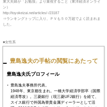
東大夫婦が「お勉強」より重視すること（東洋経済オンライ
ン）
http://toyokeizai.net/articles/-/23187
⇒ランキングトップに入り、ＰＶも５０万超でよく読まれま
した。
■女性系
英Economist誌の日本女性に関する記事に誤り。保育園保護者
として黙っていられなかったこと（Yahoo!ニュース個人）
http://bylines.news.yahoo.co.jp/jiburenge/20140402-00034170/
豊島逸夫の手帖の閲覧にあたって
⇒「経済」カテゴリトップになりました。
日本女性を取り巻く状況は改善する必要が大いにあります
豊島逸夫氏プロフィール
が、日本を単に叩くのはきらい、という治部れんげのスタン
スが出ています。
豊島逸夫事務所代表。
1948年、東京都生まれ。一橋大学経済学部卒（国際
経済専攻）。三菱銀行（現三菱UFJ銀行）を経て、
■共働き系
スイス銀行で外国為替貴金属ディーラーとして活
ハッピーなはずの共働き子育て世代が怒るべき理由