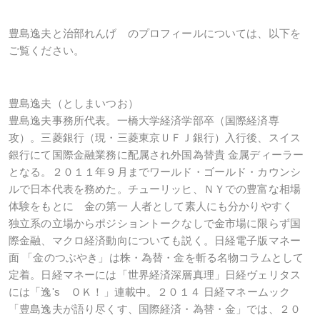
豊島逸夫と治部れんげ のプロフィールについては、以下を
ご覧ください。
豊島逸夫（としまいつお）
豊島逸夫事務所代表。一橋大学経済学部卒（国際経済専
攻）。三菱銀行（現・三菱東京ＵＦＪ銀行）入行後、スイス
銀行にて国際金融業務に配属され外国為替貴 金属ディーラー
となる。２０１１年９月までワールド・ゴールド・カウンシ
ルで日本代表を務めた。チューリッヒ、ＮＹでの豊富な相場
体験をもとに 金の第一 人者として素人にも分かりやすく
独立系の立場からポジショントークなしで金市場に限らず国
際金融、マクロ経済動向についても説く。日経電子版マネー
面 「金のつぶやき」は株・為替・金を斬る名物コラムとして
定着。日経マネーには「世界経済深層真理」日経ヴェリタス
には「逸's ＯＫ！」連載中。２０１４ 日経マネームック
「豊島逸夫が語り尽くす、国際経済・為替・金」では、２０