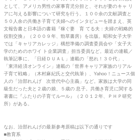
として、アメリカ男性の家事育児分担と、それが妻のキャ リ
アに与える影響について研究を行う。１００余の文献調査と
５０人余の共働き子育て夫婦へのインタビューを踏まえ、英
文報告書と日本語の書籍『稼ぐ妻 育 てる夫：夫婦の戦略的
役割交換』（２００９年、勁草書房）を出版。昭和女子大学
では「キャリアカレッジ」構想準備の調査委員会や「女子大
学のためのホワイ ト企業調査」担当委員など。最近の連載／
執筆記事に、「日経ＤＵＡＬ」連載の「怒れ！３０代」、
「東洋経済オンライン」連載の「世界キャリア家族のリアル
子育て戦略」（木村麻紀氏と交代執筆）、Yahoo！ニュース個
人の「治部れんげ 次世代中心主義」など。家族は大学の同
級生だった夫と２歳の娘、５歳の 息子。共働き育児に関する
著書に『ふたりの子育てルール』（２０１２年、ＰＨＰ研究
所）がある。
なお、治部れんげの最新参考原稿は以下の通りです
■教育系