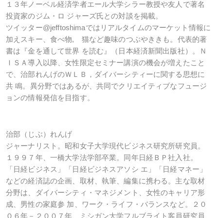
１３年ノーベル経済学者エール大学シラー教授や友人で著名
投資家のジム・ロ ジャーズ氏との対談を掲載。
ツイッター@jefftoshimaではリアルタイムのマーケット情報に
加えスキー、食べ物, 猫など趣味のつぶやききも。代表的著
書は『金を通して世界 を読む』（日本経済新聞出版社）。Ｎ
ＩＳＡ導入以降、女性限定セミナー講演の機会が増えたこと
で、治部れんげのＷＬＢ，ダイバーシティーに関する思想に
共 鳴。異分野ではあるが、共同でクリエイティブなフュージ
ョンの情報発信を目指す。
治部（じぶ）れんげ
ジャーナリスト。昭和女子大学現代ビジネス研究所研究員。
１９９７年、一橋大学法学部卒業。同年日経ＢＰ社入社。
「日経ビジネス」「日経ビジネスアソシ エ」「日経マネー」
などの経済誌の企画、取材、執筆、編集に携わる。主な取材
分野は、ダイバーシティ・マネジメント、女性のキャリア形
成、男性の家庭参 加、ワーク・ライフ・バランスなど。２０
０６年－２００７年、ミシガン大学フルブライト客員研究員