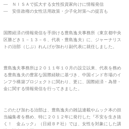
― ＮＩＳＡで拡大する女性投資家向けに情報発信
― 安倍政権の女性活用政策・少子化対策への提言も
国際経済の情報発信を手掛ける豊島逸夫事務所（東京都中央
区勝どき１－１３－６、代表・豊島逸夫）に、ジャーナリス
トの治部（じぶ）れんげが加わり副代表に就任しました。
豊島逸夫事務所は２０１１年１０月の設立以来、代表を務め
る豊島逸夫の豊富な国際経験に基づき、中国インド市場のイ
ンフラ構築プロジェクトに関わり、更に、国際経済・為替・
金に関する情報発信を行ってきました。
このたび加わる治部は、豊島逸夫の雑誌連載やムック本の担
当編集者を務め、特に２０１２年に発行した『不安を生き抜
く！ 金ムック』（日経ＢＰ社）では、女性を対象にした講