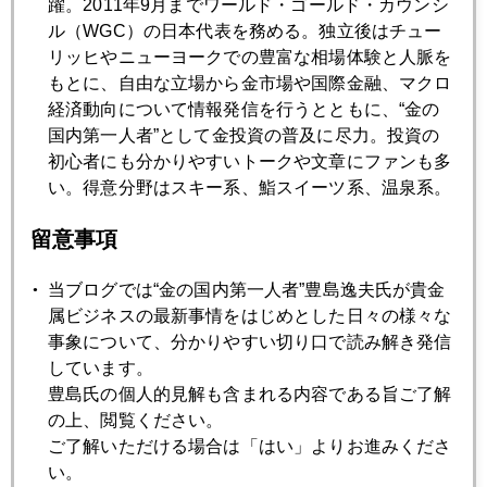
躍。2011年9月までワールド・ゴールド・カウンシ
http://dual.nikkei.co.jp/article.aspx?id=1526
ル（WGC）の日本代表を務める。独立後はチュー
リッヒやニューヨークでの豊富な相場体験と人脈を
もとに、自由な立場から金市場や国際金融、マクロ
■日経ＤＵＡＬ
経済動向について情報発信を行うとともに、“金の
杉並発・保活革命を率いた"ジャンヌ・ダルク"
国内第一人者”として金投資の普及に尽力。投資の
http://dual.nikkei.co.jp/article.aspx?id=2453&page=1
初心者にも分かりやすいトークや文章にファンも多
い。得意分野はスキー系、鮨スイーツ系、温泉系。
■その他
留意事項
近日中に東洋経済オンラインで「進化するニッポンの夫婦」
という連載も始めます。
当ブログでは“金の国内第一人者”豊島逸夫氏が貴金
属ビジネスの最新事情をはじめとした日々の様々な
事象について、分かりやすい切り口で読み解き発信
それから、今度の日曜発行の日経ヴェリタスには私が今回の
しています。
経緯について「逸's ＯＫ！」と言うコラムに書きました。
豊島氏の個人的見解も含まれる内容である旨ご了解
の上、閲覧ください。
ご了解いただける場合は「はい」よりお進みくださ
い。