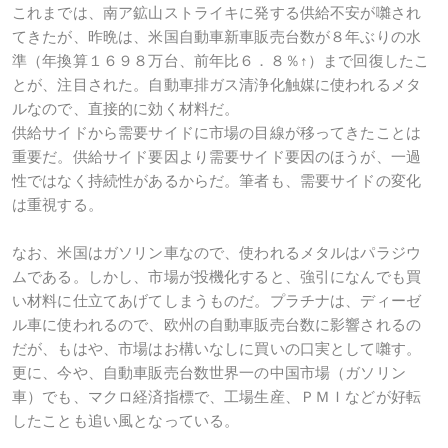
これまでは、南ア鉱山ストライキに発する供給不安が囃され
てきたが、昨晩は、米国自動車新車販売台数が８年ぶりの水
準（年換算１６９８万台、前年比６．８％↑）まで回復したこ
とが、注目された。自動車排ガス清浄化触媒に使われるメタ
ルなので、直接的に効く材料だ。
供給サイドから需要サイドに市場の目線が移ってきたことは
重要だ。供給サイド要因より需要サイド要因のほうが、一過
性ではなく持続性があるからだ。筆者も、需要サイドの変化
は重視する。
なお、米国はガソリン車なので、使われるメタルはパラジウ
ムである。しかし、市場が投機化すると、強引になんでも買
い材料に仕立てあげてしまうものだ。プラチナは、ディーゼ
ル車に使われるので、欧州の自動車販売台数に影響されるの
だが、もはや、市場はお構いなしに買いの口実として囃す。
更に、今や、自動車販売台数世界一の中国市場（ガソリン
車）でも、マクロ経済指標で、工場生産、ＰＭＩなどが好転
したことも追い風となっている。