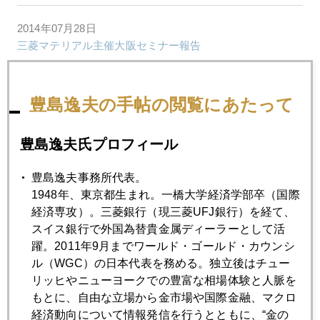
2014年07月28日
三菱マテリアル主催大阪セミナー報告
2014年07月25日
豊島逸夫の手帖の閲覧にあたって
パラジウム・バブルの死角
豊島逸夫氏プロフィール
2014年07月23日
ＭＨ機撃墜が誘発する通貨安競争
豊島逸夫事務所代表。
1948年、東京都生まれ。一橋大学経済学部卒（国際
経済専攻）。三菱銀行（現三菱UFJ銀行）を経て、
2014年07月22日
スイス銀行で外国為替貴金属ディーラーとして活
地政学的リスクの連鎖
躍。2011年9月までワールド・ゴールド・カウンシ
ル（WGC）の日本代表を務める。独立後はチュー
リッヒやニューヨークでの豊富な相場体験と人脈を
2014年07月18日
もとに、自由な立場から金市場や国際金融、マクロ
ウクライナ上空のマレーシア機撃墜で有事の金買い
経済動向について情報発信を行うとともに、“金の