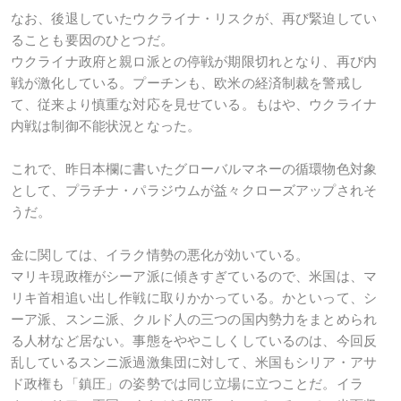
なお、後退していたウクライナ・リスクが、再び緊迫してい
ることも要因のひとつだ。
ウクライナ政府と親ロ派との停戦が期限切れとなり、再び内
戦が激化している。プーチンも、欧米の経済制裁を警戒し
て、従来より慎重な対応を見せている。もはや、ウクライナ
内戦は制御不能状況となった。
これで、昨日本欄に書いたグローバルマネーの循環物色対象
として、プラチナ・パラジウムが益々クローズアップされそ
うだ。
金に関しては、イラク情勢の悪化が効いている。
マリキ現政権がシーア派に傾きすぎているので、米国は、マ
リキ首相追い出し作戦に取りかかっている。かといって、シ
ーア派、スンニ派、クルド人の三つの国内勢力をまとめられ
る人材など居ない。事態をややこしくしているのは、今回反
乱しているスンニ派過激集団に対して、米国もシリア・アサ
ド政権も「鎮圧」の姿勢では同じ立場に立つことだ。イラ