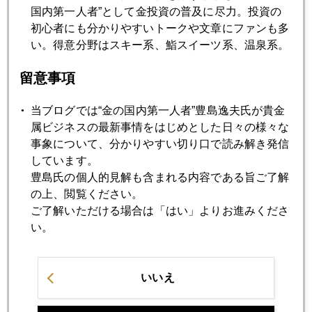
国内第一人者”として金投資の普及に尽力。投資の
初心者にも分かりやすいトークや文章にファンも多
2014年07月17日
い。得意分野はスキー系、鮨スイーツ系、温泉系。
高校も塾も行かずに合格！京大３兄弟の秘密
留意事項
2014年07月16日
当ブログでは“金の国内第一人者”豊島逸夫氏が貴金
イエレン対クロダ、同日発言を比較する
属ビジネスの最新事情をはじめとした日々の様々な
事象について、分かりやすい切り口で読み解き発信
しています。
2014年07月15日
豊島氏の個人的見解も含まれる内容である旨ご了解
一足早く「出口」に反応する金市場
の上、閲覧ください。
ご了解いただける場合は「はい」よりお進みくださ
い。
2014年07月11日
ポルトガル発株安円高進行の真相
いいえ
2014年07月10日
量的緩和の幕を引くのは二人の女性か