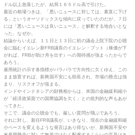
ドル以上急落したが、結局１６５ドル高で引けた。
最近の相場つきは、「悪いニュースに対しては、素直に下げ
る」というオーソドックスな傾向に戻っていたのだが、７日
には「悪いニュースは良いニュース」と解釈する地合いとな
った。なぜか。
結論からいえば、１１日と１３日に初の議会上院下院の公聴
会に臨むイエレン新FRB議長のイエレン・プット（株価が下
がれば、FRBが助け舟を出す）への期待感が強まったからで
あろう。
雇用統計の示す各指標がバラバラで方向性に欠くゆえ、この
まま放置すれば、新興国不安にも助長され、市場の懸念は強
まり、リスクオフが強まる。
インドやインドネシアの財務相からは、米国の金融緩和縮小
が「経済政策面での国際協調を欠く」との批判的な声もあが
ってきた。
そこで、議会の公聴会でも、厳しい質問が飛ぶであろう。
それに対し、新任FRB議長が、いきなり、現在の金融緩和縮
小ペースを変えるような発言はあり得ないが、新興国不安や
米雇用懸念に対して無策ではなく配慮するくらいの言及はあ