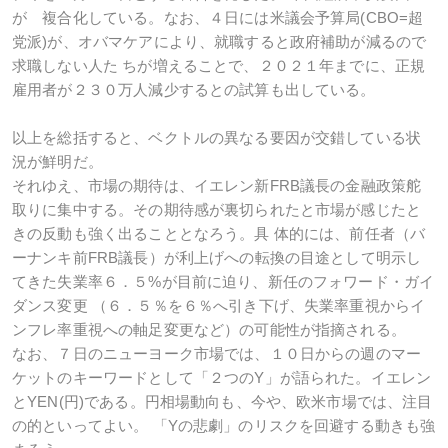
が 複合化している。なお、４日には米議会予算局(CBO=超
党派)が、オバマケアにより、就職すると政府補助が減るので
求職しない人た ちが増えることで、２０２１年までに、正規
雇用者が２３０万人減少するとの試算も出している。
以上を総括すると、ベクトルの異なる要因が交錯している状
況が鮮明だ。
それゆえ、市場の期待は、イエレン新FRB議長の金融政策舵
取りに集中する。その期待感が裏切られたと市場が感じたと
きの反動も強く出ることとなろう。具 体的には、前任者（バ
ーナンキ前FRB議長）が利上げへの転換の目途として明示し
てきた失業率６．５%が目前に迫り、新任のフォワード・ガイ
ダンス変更 （６．５％を６％へ引き下げ、失業率重視からイ
ンフレ率重視への軸足変更など）の可能性が指摘される。
なお、７日のニューヨーク市場では、１０日からの週のマー
ケットのキーワードとして「２つのY」が語られた。イエレン
とYEN(円)である。円相場動向も、今や、欧米市場では、注目
の的といってよい。 「Yの悲劇」のリスクを回避する動きも強