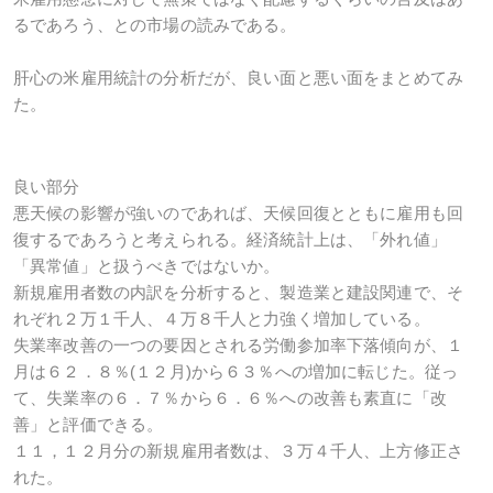
るであろう、との市場の読みである。
肝心の米雇用統計の分析だが、良い面と悪い面をまとめてみ
た。
良い部分
悪天候の影響が強いのであれば、天候回復とともに雇用も回
復するであろうと考えられる。経済統計上は、「外れ値」
「異常値」と扱うべきではないか。
新規雇用者数の内訳を分析すると、製造業と建設関連で、そ
れぞれ２万１千人、４万８千人と力強く増加している。
失業率改善の一つの要因とされる労働参加率下落傾向が、１
月は６２．８％(１２月)から６３％への増加に転じた。従っ
て、失業率の６．７％から６．６％への改善も素直に「改
善」と評価できる。
１１，１２月分の新規雇用者数は、３万４千人、上方修正さ
れた。