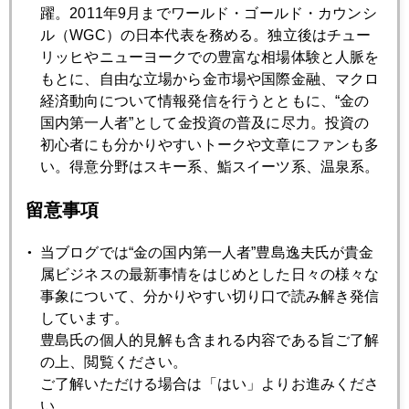
ゲレンデ。湖からの逆風が猛烈に強いときは、滑っているの
躍。2011年9月までワールド・ゴールド・カウンシ
に、前に進まず、逆風によりかかってゲレンデで停止状態に
ル（WGC）の日本代表を務める。独立後はチュー
なることもある。
リッヒやニューヨークでの豊富な相場体験と人脈を
その奥にあるのがモーグル・ゲレンデ。実際に斜面に「育っ
もとに、自由な立場から金市場や国際金融、マクロ
た」コブの大きさ、高さを見ると、圧倒されるよ。私なんか
経済動向について情報発信を行うとともに、“金の
の技術では、とても歯が立たない、異次元の世界！
国内第一人者”として金投資の普及に尽力。投資の
ソチは、更に、厳しい設定だから、それを、本番にほぼ完ぺ
初心者にも分かりやすいトークや文章にファンも多
きに滑ることの凄さを実感するのだ！
い。得意分野はスキー系、鮨スイーツ系、温泉系。
その実感が伝わってくるから、４位でも、すがすがしく振る
留意事項
舞う彼女の姿を画面で見て、思わず泣いてしまったのだ～
上村愛子、カッコ良かったぞ！！
当ブログでは“金の国内第一人者”豊島逸夫氏が貴金
それで、週末、仕事があるのに、やりくりして、半日スキー
属ビジネスの最新事情をはじめとした日々の様々な
行ってしまった(笑)。
事象について、分かりやすい切り口で読み解き発信
しています。
豊島氏の個人的見解も含まれる内容である旨ご了解
の上、閲覧ください。
2014年
ご了解いただける場合は「はい」よりお進みくださ
1月
2月
3月
4月
5月
6月
い。