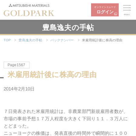
オンライントレード
ログイン
MENU
豊島逸夫の手帖
TOP
豊島逸夫の手帖
バックナンバー
米雇用統計後に株高の理由
Page1567
米雇用統計後に株高の理由
2014年2月10日
７日発表された米雇用統計は、非農業部門新規雇用者数が、
市場の事前予想１７万人程度を大きく下回り１１．３万人に
とどまった。
ニューヨークの株価は、発表直後の時間外で瞬間的に１００