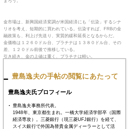
まろう。
金市場は、新興国経済変調が米国経済にも「伝染」するシナ
リオを考え、短期的に買われている。伝染すれば、FRBの金
融政策も、利上げ先送り、実質的緩和延長となるからだ。
金価格は１２６０ドル台、プラチナは１３８０ドル台、その
差、１２０ドル前後で推移している。
引き続き、金の上値は重く、プラチナは軽い。
豊島逸夫の手帖の閲覧にあたって
さて、冬季オリンピックの上村愛子の４位には、テレビの前
で泣いたね。ほぼ完ぺきな滑りだった。でも、ベースの点
が、上位３人より低い、ということは、最初からハンディ背
豊島逸夫氏プロフィール
負っていたのだね。私の中では、同じ土俵ならメダルだよ～
とにかく、あの場で最高の滑りが出来たことが素晴らしい！
豊島逸夫事務所代表。
日本のモーグルの「聖地」で、彼女も練習に使っているの
1948年、東京都生まれ。一橋大学経済学部卒（国際
が、（私の第二の故郷の）福島県は猪苗代にあるリステル。
経済専攻）。三菱銀行（現三菱UFJ銀行）を経て、
建物はバブルっぽいけど、猪苗代湖に飛び 込むような感覚の
スイス銀行で外国為替貴金属ディーラーとして活