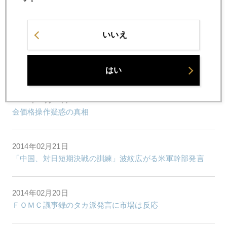
7月
8月
9月
10月
11月
12月
いいえ
2014年02月28日
イエレンとウクライナの共振で100円割れも
はい
2014年02月25日
金価格操作疑惑の真相
2014年02月21日
「中国、対日短期決戦の訓練」波紋広がる米軍幹部発言
2014年02月20日
ＦＯＭＣ議事録のタカ派発言に市場は反応