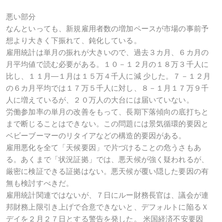
悪い部分
なんといっても、新規雇用者数の増加ペースが市場の事前予
想より大きく下振れて、鈍化している。
雇用統計は単月の振れが大きいので、過去３カ月、６カ月の
月平均値で読む必要がある。１０－１２月の１８万３千人に
比し、１１月―１月は１５万４千人に減 少した。７－１２月
の６カ月平均では１７万５千人に対し、８－１月１７万９千
人に増えているが、２０万人の大台には届いていない。
労働参加率の単月の改善をもって、長期下落傾向の底打ちと
まで断じることはできない。この問題には景気循環的要因と
ベビーブーマーのリタイアなどの構造的要因がある。
雇用悪化を全て「天候要因」で片づけることの危うさもあ
る。あくまで「状況証拠」では、悪天候が強く疑われるが、
厳密に検証できる証拠はない。悪天候が覆い隠した要因の有
無も検討すべきだ。
雇用統計関連ではないが、７日にルー財務長官は、議会が連
邦財務上限引き上げで合意できないと、デフォルトに陥るＸ
デイを２月２７日とする警告を発した。 米国経済不安要因