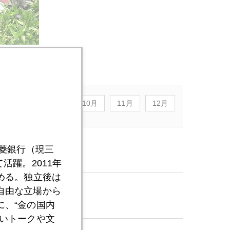
8月
9月
10月
11月
12月
三菱銀行（現三
破。
活躍。2011年
める。独立後は
自由な立場から
、“金の国内
いトークや文