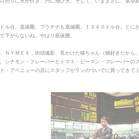
ロ売りに火が付き、円に飛び火。そして、いままさに、選挙
ドル台。底値圏。プラチナも底値圏。１３４０ドル台。とに
で下がらないね。やはり底値圏。
、ＮＹＭＥＸ，街頭撮影、見かけた猫ちゃん（猫好きだから
。シナモン・フレーバーとトマト・ピーマン・フレーバーの
ド・アベニューの店にスタッフがランのついでに買ってきて