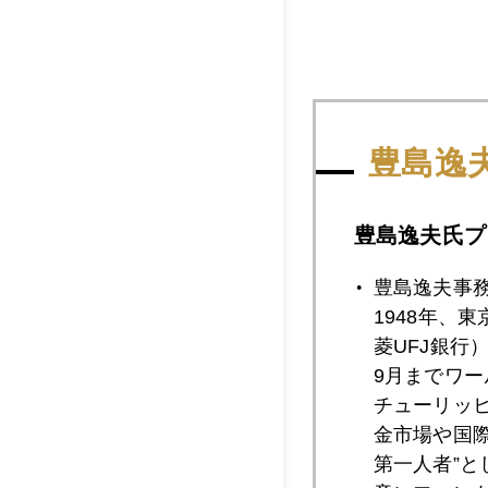
豊島逸
2014年
豊島逸夫氏プ
豊島逸夫事
1948年、
2014年09月3
菱UFJ銀行
9月までワ
チューリッ
2014年09月2
金市場や国
第一人者”