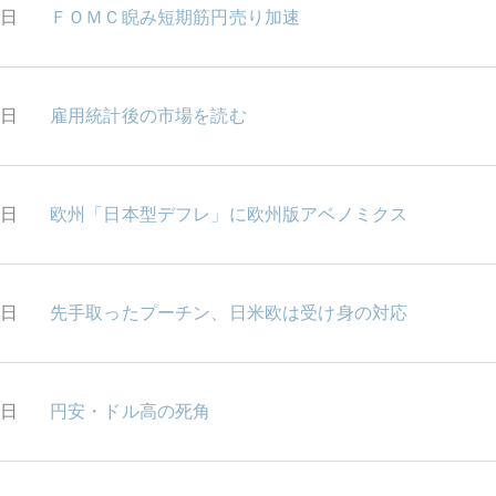
9日
ＦＯＭＣ睨み短期筋円売り加速
8日
雇用統計後の市場を読む
5日
欧州「日本型デフレ」に欧州版アベノミクス
4日
先手取ったプーチン、日米欧は受け身の対応
3日
円安・ドル高の死角