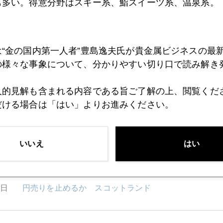
も多い。得意分野はスキー系、鮨スイーツ系、温泉系。
6日
ニューヨーク、ニューヨーク
は“金の国内第一人者”豊島逸夫氏が貴金属ビジネスの最
5日
ハト派の反撃
の様々な事象について、分かりやすい切り口で読み解き
人的見解も含まれる内容である旨ご了解の上、閲覧くだ
4日
そして中国
だける場合は「はい」よりお進みください。
2日
いいえ
どうなる、スコットランド 選挙後の円相場
はい
9日
円売りを止めるか スコットランド