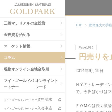
三菱マテリアルの金投資
TOP
豊島逸夫の手帖
金投資を始める
マーケット情報
Page1695
円売りを
コラム
現物
オンライン金地金取引
2014年9月19日
マイ・ゴールドパ
オンライント
ＮＹのトレーディン
ートナー
レード
で、今夜ばかりはマ
資料請求
マイ・ゴールドパートナー
ＦＯＭＣは長く議論
入会申込
マイ・ゴールドパートナー