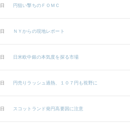
8日
円狙い撃ちのＦＯＭＣ
6日
ＮＹからの現地レポート
2日
日米欧中銀の本気度を探る市場
1日
円売りラッシュ過熱、１０７円も視野に
0日
スコットランド発円高要因に注意