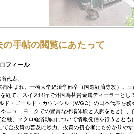
夫の手帖の閲覧にあたって
1月
2月
3月
4月
5月
6月
7月
ロフィール
務所代表。
東京都生まれ。一橋大学経済学部卒（国際経済専攻）。
0日
独立４年目に。ツイッタ―フォロワーは９０００人突
）を経て、スイス銀行で外国為替貴金属ディーラーとして
ールド・ゴールド・カウンシル（WGC）の日本代表を務
ヒやニューヨークでの豊富な相場体験と人脈をもとに、
9日
歴史的ドル高の予感
際金融、マクロ経済動向について情報発信を行うとともに
として金投資の普及に尽力。投資の初心者にも分かりやす