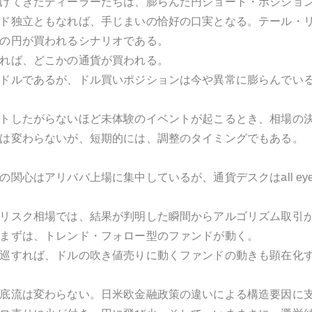
けてきたディーラーたちは、膨らんだ円ショート・ポジショ
ド独立ともなれば、手じまいの恰好の口実となる。テール・
の円が買われるシナリオである。
れば、どこかの通貨が買われる。
ドルであるが、ドル買いポジションは今や異常に膨らんでい
トしたがらないほど未体験のイベントが起こるとき、相場の
は変わらないが、短期的には、調整のタイミングでもある。
関心はアリババ上場に集中しているが、通貨デスクはall eyes 
リスク相場では、結果が判明した瞬間からアルゴリズム取引
まずは、トレンド・フォロー型のファンドが動く。
巡すれば、ドルの吹き値売りに動くファンドの動きも顕在化
底流は変わらない。日米欧金融政策の違いによる構造要因に