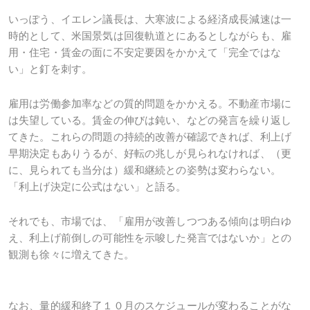
いっぽう、イエレン議長は、大寒波による経済成長減速は一
時的として、米国景気は回復軌道とにあるとしながらも、雇
用・住宅・賃金の面に不安定要因をかかえて「完全ではな
い」と釘を刺す。
雇用は労働参加率などの質的問題をかかえる。不動産市場に
は失望している。賃金の伸びは鈍い、などの発言を繰り返し
てきた。これらの問題の持続的改善が確認できれば、利上げ
早期決定もありうるが、好転の兆しが見られなければ、（更
に、見られても当分は）緩和継続との姿勢は変わらない。
「利上げ決定に公式はない」と語る。
それでも、市場では、「雇用が改善しつつある傾向は明白ゆ
え、利上げ前倒しの可能性を示唆した発言ではないか」との
観測も徐々に増えてきた。
なお、量的緩和終了１０月のスケジュールが変わることがな