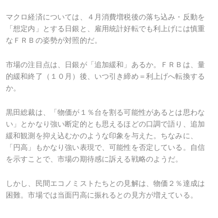
マクロ経済については、４月消費増税後の落ち込み・反動を
「想定内」とする日銀と、雇用統計好転でも利上げには慎重
なＦＲＢの姿勢が対照的だ。
市場の注目点は、日銀が「追加緩和」あるか。ＦＲＢは、量
的緩和終了（１０月）後、いつ引き締め＝利上げへ転換する
か。
黒田総裁は、「物価が１％台を割る可能性があるとは思わな
い」とかなり強い断定的とも思えるほどの口調で語り、追加
緩和観測を抑え込むかのような印象を与えた。ちなみに、
「円高」もかなり強い表現で、可能性を否定している。自信
を示すことで、市場の期待感に訴える戦略のようだ。
しかし、民間エコノミストたちとの見解は、物価２％達成は
困難。市場では当面円高に振れるとの見方が増えている。