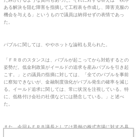
ある解決を阻む障害を指摘して工程表を作成し、障害克服の
機会を与える」というもので議員は納得せずの表情であっ
た。
バブルに関しては、ややホットな論戦も見られた。
「ＦＲＢのスタンスは、バブルが起こってから対処するとの
姿勢だ。低金利政策がイールドの追求を産みバブルを引き起
こす。」との議員の指摘に対しては、「全てのバブルを事前
に察知できないが、金融制度強化がバブル発生の確率を減じ
る。イールド追求に関しては、常に状況を注視している。特
に、低格付け会社の社債などには懸念している。」と述べ
た。
また、今回もＦＲＢ議長としては異例の株式市場に対する具
体的見解を披歴した。「今回も」と書いたのは、前回のＦＯ