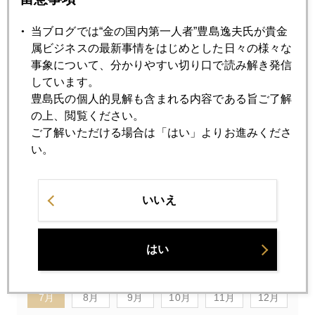
昨日のイエレン議会証言でも、利上げ視野の雰囲気を感じと
ったようだね。
当ブログでは“金の国内第一人者”豊島逸夫氏が貴金
属ビジネスの最新事情をはじめとした日々の様々な
それにしても、イエレンさん（６７歳）は、小柄な女性だけ
事象について、分かりやすい切り口で読み解き発信
ど、凄いパワーを感じます。大男の上院議員８名くらいに囲
しています。
まれ、被告席みたいなところに座らされ、次から次へ、２時
豊島氏の個人的見解も含まれる内容である旨ご了解
間も難しい質問に丁寧に答えてゆく。国会議員には経済に疎
の上、閲覧ください。
い人たちも多いから、アホな質問も出るのだけど、忍耐強く
ご了解いただける場合は「はい」よりお進みくださ
説明している。偉い！彼女の英語はブルックリン訛り。ガイ
い。
ドをゴイドみたいな発音します。６７歳で、あれだけ頭脳明
晰なことに脱帽！
いいえ
2014年
はい
1月
2月
3月
4月
5月
6月
7月
8月
9月
10月
11月
12月