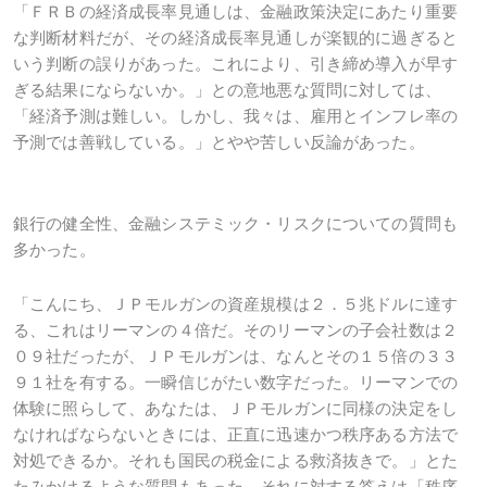
「ＦＲＢの経済成長率見通しは、金融政策決定にあたり重要
な判断材料だが、その経済成長率見通しが楽観的に過ぎると
いう判断の誤りがあった。これにより、引き締め導入が早す
ぎる結果にならないか。」との意地悪な質問に対しては、
「経済予測は難しい。しかし、我々は、雇用とインフレ率の
予測では善戦している。」とやや苦しい反論があった。
銀行の健全性、金融システミック・リスクについての質問も
多かった。
「こんにち、ＪＰモルガンの資産規模は２．５兆ドルに達す
る、これはリーマンの４倍だ。そのリーマンの子会社数は２
０９社だったが、ＪＰモルガンは、なんとその１５倍の３３
９１社を有する。一瞬信じがたい数字だった。リーマンでの
体験に照らして、あなたは、ＪＰモルガンに同様の決定をし
なければならないときには、正直に迅速かつ秩序ある方法で
対処できるか。それも国民の税金による救済抜きで。」とた
たみかけるような質問もあった。それに対する答えは「秩序