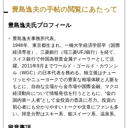
ＭＣ後の記者会見で「現在の米株価は歴史的水準から乖離し
豊島逸夫の手帖の閲覧にあたって
ていない」とバブル説を否定し、現状の株価を容認するかの
ごとき発言をしたからだ。
豊島逸夫氏プロフィール
今回は、「バリュエーションがかなり割高と思えるのは、ソ
豊島逸夫事務所代表。
ーシャル・メディア系の小型株やバイオ関連株だ」とまで具
1948年、東京都生まれ。一橋大学経済学部卒（国際
体的に指摘した。その発言が伝わると、それらの株式が売ら
経済専攻）。三菱銀行（現三菱UFJ銀行）を経て、
れる局面もあった。市場内では「ＦＲＢ議長が株価予測のよ
スイス銀行で外国為替貴金属ディーラーとして活
うなコメントをしてよいものか」との不満げな反応も見られ
躍。2011年9月までワールド・ゴールド・カウンシ
た。
ル（WGC）の日本代表を務める。独立後はチュー
リッヒやニューヨークでの豊富な相場体験と人脈を
総じて、黒田総裁の「自信」とイエレン議長の「多岐に亘る
もとに、自由な立場から金市場や国際金融、マクロ
発言」が印象に残った。
経済動向について情報発信を行うとともに、“金の
国内第一人者”として金投資の普及に尽力。投資の
初心者にも分かりやすいトークや文章にファンも多
さて、金価格はやっと１３００ドル割れ。１２９０ドル台
い。得意分野はスキー系、鮨スイーツ系、温泉系。
に。
留意事項