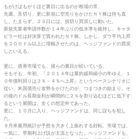
もがけばもがくほど裏目に出るのが相場の常。
先週、見切り、更に新規に空売りをかけたＮＹ株は持ち直
し。たまらず、２３日には、損切り買戻しに動いた。
新規失業者申請件数が１４年ぶりの低水準を維持し、キャタ
ピラー社は好決算で買われたＮＹ株。しかし、ダウ平均上昇
を２００ドル以上に増幅させたのは、ヘッジファンドの買戻
しといえる。
更に、債券市場でも、彼らの裏目が続いている。
そもそも、年初、「２０１４年は量的緩和縮小の年ゆえ、１
０年債利回りは３％－４％へ上昇」というベースシナリオに
従い、米国債売り攻勢をかけたのが、つまづきの始まり。そ
の後のドル長期金利が瞬間的に２％を割り込むほどに低下す
るという展開は、全くの想定外であった。
更に、１０月に入り、ヘッジファンドは、同じ誤ちを犯し
た。
９月米雇用統計が予想を大きく上振れする好転。市場では、
一気に、早期利上げ説が主流となった。ヘッジファンドも、