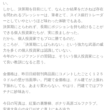
い。
しかし、決算期を目前にして、なんとか結果をださねば存在
を問われるプレッシャーは、筆者とて、スイス銀行トレーダ
ーとしていやというほど味わった体験でもある。
決算期にとらわれず、長期にポジションを持ち続けることが
できる個人投資家たちが、実に羨ましかった。
だから、個人投資家でもプロに勝てるのだ。
ところが、「決算期にしばられない」という強力な武器の威
力を多くの個人投資家は認識していない。
今年のヘッジファンドの苦闘は、そういう個人投資家にとっ
て良い教訓になると思う。
金価格は、昨日日経朝刊商品面にコメントしたごとく１２５
０ドルの壁が当面厚い。円建て金価格は、ドル建てが上振れ
下振れしても、あまり変わらない。やはり、円建てではプラ
チナに妙味あり。
今日の写真は、紅葉の裏磐梯、ボナリ高原ゴルフクラブ。
安達太良山の火口がすぐ真上にある迫力。