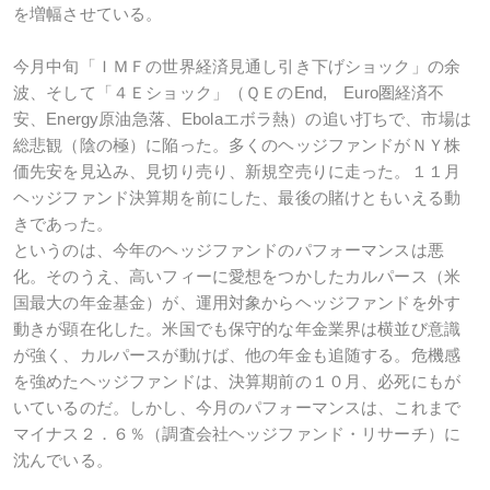
を増幅させている。
今月中旬「ＩＭＦの世界経済見通し引き下げショック」の余
波、そして「４Ｅショック」（ＱＥのEnd, Euro圏経済不
安、Energy原油急落、Ebolaエボラ熱）の追い打ちで、市場は
総悲観（陰の極）に陥った。多くのヘッジファンドがＮＹ株
価先安を見込み、見切り売り、新規空売りに走った。１１月
ヘッジファンド決算期を前にした、最後の賭けともいえる動
きであった。
というのは、今年のヘッジファンドのパフォーマンスは悪
化。そのうえ、高いフィーに愛想をつかしたカルパース（米
国最大の年金基金）が、運用対象からヘッジファンドを外す
動きが顕在化した。米国でも保守的な年金業界は横並び意識
が強く、カルパースが動けば、他の年金も追随する。危機感
を強めたヘッジファンドは、決算期前の１０月、必死にもが
いているのだ。しかし、今月のパフォーマンスは、これまで
マイナス２．６％（調査会社ヘッジファンド・リサーチ）に
沈んでいる。