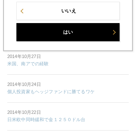
2014年10月29日
米量的緩和が生む格差、日本への警鐘
いいえ
2014年10月28日
はい
エボラ熱の影響でビール販売減の実例
2014年10月27日
米国、南アでの経験
2014年10月24日
個人投資家もヘッジファンドに勝てるワケ
2014年10月22日
日米欧中同時緩和で金１２５０ドル台