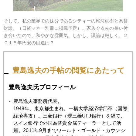
そして、私の業界での妹分であるシティーの尾河眞樹と為替
対談。（日経マネー別冊に掲載予定）。家族ぐるみの長い付
き合いなので、和やかな雰囲気。しかし、議論は厳しく、２
０１５年円安の目途は？
豊島逸夫の手帖の閲覧にあたって
豊島逸夫氏プロフィール
豊島逸夫事務所代表。
1948年、東京都生まれ。一橋大学経済学部卒（国際
経済専攻）。三菱銀行（現三菱UFJ銀行）を経て、
スイス銀行で外国為替貴金属ディーラーとして活
躍。2011年9月までワールド・ゴールド・カウンシ
彼女とは１１月にも日経ＣＮＢＣのトレーダーズ・バーとい