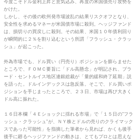
今度こそドル金利上昇と意気込み、再度の米国債売り攻勢を
かけた。
しかし、その後の欧州発市場波乱の結果リスクオフとなり、
安全性を求めるマネーが米国債市場に殺到。ヘッジファンド
は、損切りの買戻しに殺到。その結果、米国１０年債利回り
が瞬間的に２％を割り込むという所謂「フラッシュ・クラッ
シュ」が起こった。
外為市場でも、ドル買い（円売り）ポジションを膨らませた
ところで、ＦＯＭＣ要旨に「ドル高懸念」が明記され、ブラ
ード・セントルイス地区連銀総裁が「量的緩和終了延期」説
を語った。ドルインデックスは急反落。そこで、ドル買いポ
ジションを手じまったところで、２３日、市場は再び大きく
ドル高に振れた。
１６日本欄「４Ｅショックに揺れる市場」で「１５日の"フラ
ッシュ・クラッシュ"が、ＮＹ株とドルの売りのクライマック
スであった可能性」を指摘した筆者から見れば、かくも後手
後手に廻るヘッジファンドの動きは、とてもプロとは思えな