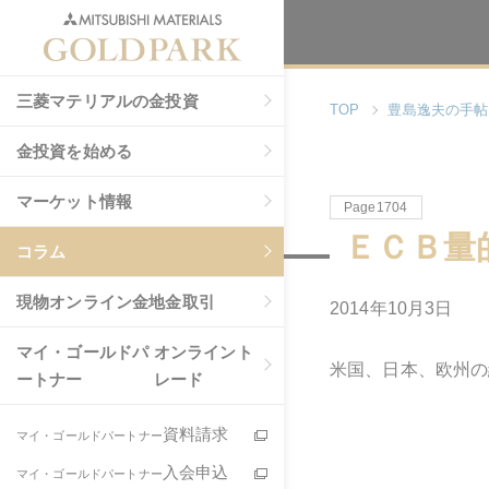
三菱マテリアルの金投資
TOP
豊島逸夫の手帖
金投資を始める
マーケット情報
Page1704
ＥＣＢ量
コラム
現物
オンライン金地金取引
2014年10月3日
マイ・ゴールドパ
オンライント
米国、日本、欧州の
ートナー
レード
資料請求
マイ・ゴールドパートナー
入会申込
マイ・ゴールドパートナー