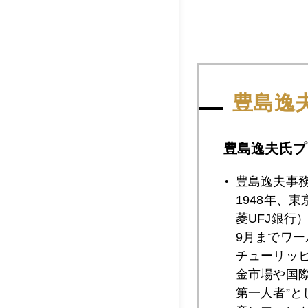
これに対して、欧州
豊島逸
ドイツが「量的緩和
利の資金供給オペに
まで膨張したが、そ
豊島逸夫氏プ
かも、銀行の健全性
豊島逸夫事
その間、欧州経済は
1948年、
イナス成長に落ち込
菱UFJ銀行
動く。
9月までワ
チューリッ
そこで、６月にはマ
金市場や国
しかし、９月から始
第一人者”
そこで、２日のＥＣ