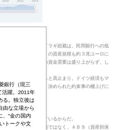
た。
きたからだ。そこで、ドラギ総裁は、民間銀行への低
見られるように、ＥＣＢの資産規模も約３兆ユーロに
少していた。ユーロ圏の資金需要は盛り上がらず、し
からだ。
域内失業率は１１．５％と高止まり。ドイツ経済もマ
三菱銀行（現三
はＧＤＰの３％以内」と決められた約束事の棚上げに
活躍。2011年
める。独立後は
自由な立場から
緩和」に踏み切った。
、“金の国内
そも資金需要が低迷しているからだ。
いトークや文
が買い入れる債券は国債ではなく、ＡＢＳ（資産担保