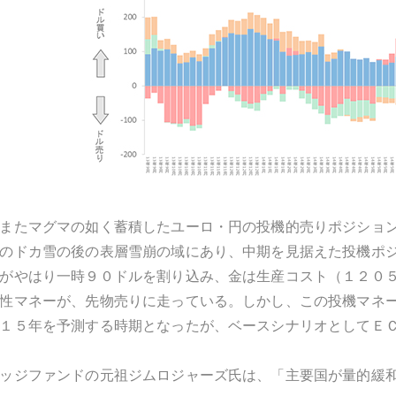
またマグマの如く蓄積したユーロ・円の投機的売りポジショ
のドカ雪の後の表層雪崩の域にあり、中期を見据えた投機ポ
がやはり一時９０ドルを割り込み、金は生産コスト（１２０
性マネーが、先物売りに走っている。しかし、この投機マネ
１５年を予測する時期となったが、ベースシナリオとしてＥ
ッジファンドの元祖ジムロジャーズ氏は、「主要国が量的緩