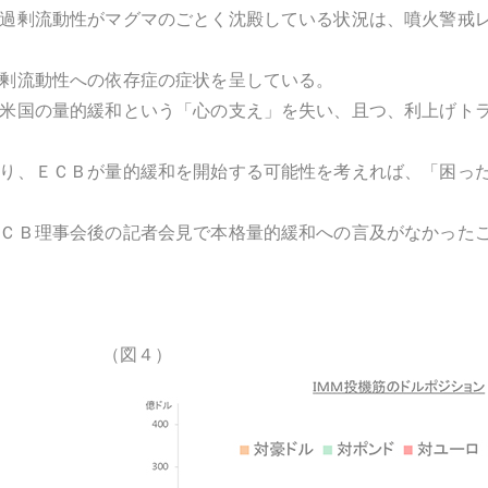
過剰流動性がマグマのごとく沈殿している状況は、噴火警戒
剰流動性への依存症の症状を呈している。
米国の量的緩和という「心の支え」を失い、且つ、利上げト
り、ＥＣＢが量的緩和を開始する可能性を考えれば、「困っ
ＣＢ理事会後の記者会見で本格量的緩和への言及がなかった
（図４）