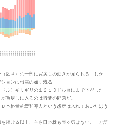
ン（図４）の一部に買戻しの動きが見られる。しか
ジションは根雪の如く残る。
５ドル）ギリギリの１２１０ドル台にまで下がった。
ーが買戻しに入るのは時間の問題だ。
ＣＢ本格量的緩和導入という想定は入れておいたほう
和を続ける以上、金も日本株も売る気はない。」と語