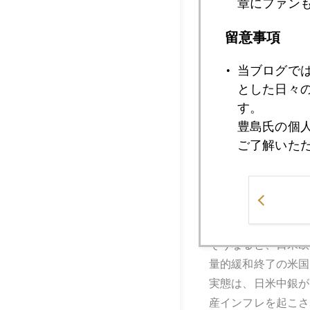
章にファン
証券）など市場規模
という仕組みだ。Ａ
留意事項
束ねて証券化してい
当ブログで
しかし、市場は、こ
とした日々
やはり、国債買い入
す。
しかし、ドイツ、と
豊島氏の個
とはいえ、そのドイ
ご了解いた
いずれ、本格量的緩
フレ回避の政策優先
ドラギ総裁は、まず
図３も、ＥＣＢの総
そうなると、日米欧
量的緩和終了の米国
実態は、日米中銀が
産インフレを起こさ