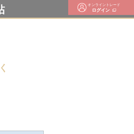
オンライントレード
帖
ログイン
く
。