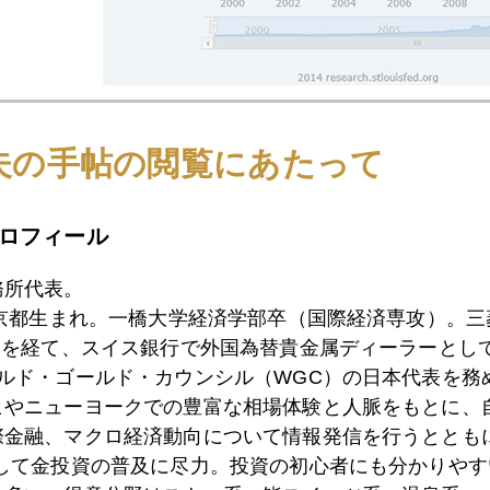
中央銀行（ＥＣＢ）だけが、量的緩和に関しては出遅れてい
夫の手帖の閲覧にあたって
は財政規律を緩め、インフレの種をまく」と強硬に反対して
より、巨額の流動性供給を実施してきた。その結果、図３に
の後、民間銀行からの返済が相次ぎ、約２兆ユーロにまで減
ロフィール
を査定するストレステスト中の民間銀行が資産圧縮に動いた
務所代表。
悪化の一途。消費物価上昇率は年率０．３％にまで急低下。
東京都生まれ。一橋大学経済学部卒（国際経済専攻）。
み、イタリアはリセッション入り。フランスも、「財政赤字
）を経て、スイス銀行で外国為替貴金属ディーラーとして
ールド・ゴールド・カウンシル（WGC）の日本代表を務
ヒやニューヨークでの豊富な相場体験と人脈をもとに、
イナス金利導入と新たなターゲット型資金供給オペの「追加
際金融、マクロ経済動向について情報発信を行うとともに
まった新型資金供給オペ（ＴＬＴＲＯ）は大幅な未達。そも
として金投資の普及に尽力。投資の初心者にも分かりやす
Ｂ理事会で、遂に、量的緩和に踏み切った。しかし、ＥＣＢ