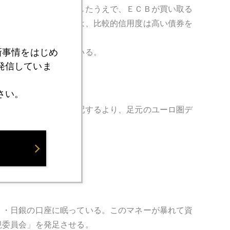
やせば、それを証券化したうえで、ＥＣＢが買い取る
あるが、欧州のＡＢＳは、比較的信用度は高い債券を
新事情をはじめ
は不十分と受け止めている。
発信していま
さい。
も将来のインフレを心配するより、足元のユーロ圏デ
言及している。
Ｂ・日銀の口座に眠っている。このマネーが暴れて資
視委員会」を発足させる。