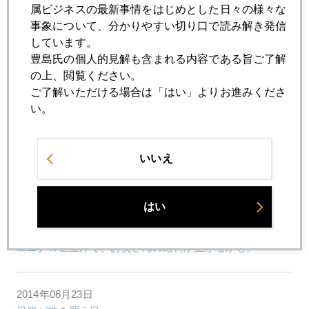
属ビジネスの最新事情をはじめとした日々の様々な
事象について、分かりやすい切り口で読み解き発信
2014年06月30日
しています。
最強通貨「円」狙うヘッジファンド
豊島氏の個人的見解も含まれる内容である旨ご了解
の上、閲覧ください。
ご了解いただける場合は「はい」よりお進みくださ
2014年06月27日
い。
アベノミクス相場、海外投資家の正体
いいえ
2014年06月25日
プラチナ・パラジウム、噂で売ってニュースで買う
はい
2014年06月24日
ユニクロ値上げで、お父さんの給料が上がるかも。
2014年06月23日