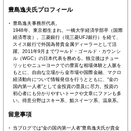
れには時間がかかります。
豊島逸夫氏プロフィール
豊島逸夫事務所代表。
ですから、世の中の物価が上がれば、それに連れて値が上が
1948年、東京都生まれ。一橋大学経済学部卒（国際
ってゆくものを資産として保有することが大切なのです。
経済専攻）。三菱銀行（現三菱UFJ銀行）を経て、
スイス銀行で外国為替貴金属ディーラーとして活
金プラチナも、そのひとつです。
躍。2011年9月までワールド・ゴールド・カウンシ
ル（WGC）の日本代表を務める。独立後はチュー
ユニクロが値上げすることを日本経済が良くなりつつあるこ
リッヒやニューヨークでの豊富な相場体験と人脈を
との兆しと捉えて、資産運用も考え直すべきときだと思いま
もとに、自由な立場から金市場や国際金融、マクロ
す。
経済動向について情報発信を行うとともに、“金の
国内第一人者”として金投資の普及に尽力。投資の
初心者にも分かりやすいトークや文章にファンも多
い。得意分野はスキー系、鮨スイーツ系、温泉系。
2014年
留意事項
1月
2月
3月
4月
5月
6月
7月
8月
9月
10月
11月
12月
当ブログでは“金の国内第一人者”豊島逸夫氏が貴金