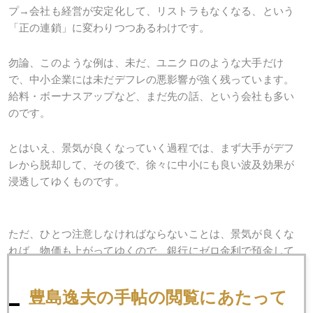
プ→会社も経営が安定化して、リストラもなくなる、という
「正の連鎖」に変わりつつあるわけです。
勿論、このような例は、未だ、ユニクロのような大手だけ
で、中小企業には未だデフレの悪影響が強く残っています。
給料・ボーナスアップなど、まだ先の話、という会社も多い
のです。
とはいえ、景気が良くなっていく過程では、まず大手がデフ
レから脱却して、その後で、徐々に中小にも良い波及効果が
浸透してゆくものです。
ただ、ひとつ注意しなければならないことは、景気が良くな
れば、物価も上がってゆくので、銀行にゼロ金利で預金して
おくだけでは、家庭の蓄えも目減りしてしまうことです。
豊島逸夫の手帖の閲覧にあたって
まぁ、いずれゼロ金利脱却ということになるでしょうが、そ