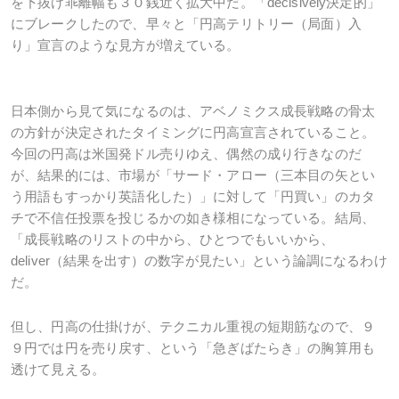
を下抜け乖離幅も３０銭近く拡大中だ。「decisively決定的」
にブレークしたので、早々と「円高テリトリー（局面）入
り」宣言のような見方が増えている。
日本側から見て気になるのは、アベノミクス成長戦略の骨太
の方針が決定されたタイミングに円高宣言されていること。
今回の円高は米国発ドル売りゆえ、偶然の成り行きなのだ
が、結果的には、市場が「サード・アロー（三本目の矢とい
う用語もすっかり英語化した）」に対して「円買い」のカタ
チで不信任投票を投じるかの如き様相になっている。結局、
「成長戦略のリストの中から、ひとつでもいいから、
deliver（結果を出す）の数字が見たい」という論調になるわけ
だ。
但し、円高の仕掛けが、テクニカル重視の短期筋なので、９
９円では円を売り戻す、という「急ぎばたらき」の胸算用も
透けて見える。