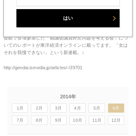
それから今朝の日経朝刊に全面使った「グラフで見る金市
場」みたいな特集が載ってます。とても分かりやすいです
よ。
はい
最後に、Toshima & Associates副代表、治部れんげが、参議院
会館で登壇参加した「都議会議員野次問題を考える会」につ
いてのレポートが東洋経済オンラインに載ってます。「女は
それを我慢できない」という新連載。↓
http://gendai.ismedia.jp/articles/-/39701
2014年
1月
2月
3月
4月
5月
6月
7月
8月
9月
10月
11月
12月