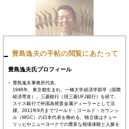
豊島逸夫の手帖の閲覧にあたって
豊島逸夫氏プロフィール
豊島逸夫事務所代表。
1948年、東京都生まれ。一橋大学経済学部卒（国際
週末、大阪でセミナー講演があったので、常連読者の皆さん
経済専攻）。三菱銀行（現三菱UFJ銀行）を経て、
にはお馴染みの(笑)京都祇園の「らく山」に、旬のアユを食べ
スイス銀行で外国為替貴金属ディーラーとして活
に行きました。
躍。2011年9月までワールド・ゴールド・カウンシ
ル（WGC）の日本代表を務める。独立後はチュー
ここの大将が「釣り名人」なので、みずから、その日に釣っ
リッヒやニューヨークでの豊富な相場体験と人脈を