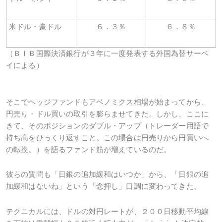
米ドル・豪ドル
６．３％
６．８％
（ＢＩＢ国際決済銀行が３年に一度発表する外国為替サーベ
イによる）
そこでヘッジファンドもアベノミクス相場が始まってから、
円売り・ドル買いの取引を膨らませてきた。しかし、ここに
きて、そのポジションのダブル・アップ（トレーダー用語で
持ち高をひっくり返すこと。この場合は円売りから円買いへ
の転換。）を語るファンド筋が増えているのだ。
彼らの質問も「日銀の追加緩和はいつか」から、「日銀の追
加緩和はないね」という「念押し」口調に変わってきた。
テクニカルには、ドルの対円レートが、２００日移動平均線