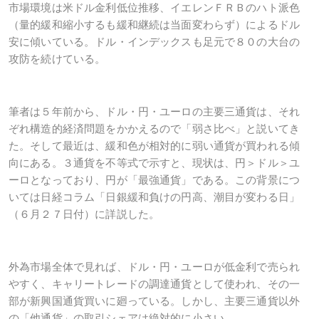
市場環境は米ドル金利低位推移、イエレンＦＲＢのハト派色
（量的緩和縮小するも緩和継続は当面変わらず）によるドル
安に傾いている。ドル・インデックスも足元で８０の大台の
攻防を続けている。
筆者は５年前から、ドル・円・ユーロの主要三通貨は、それ
ぞれ構造的経済問題をかかえるので「弱さ比べ」と説いてき
た。そして最近は、緩和色が相対的に弱い通貨が買われる傾
向にある。３通貨を不等式で示すと、現状は、円＞ドル＞ユ
ーロとなっており、円が「最強通貨」である。この背景につ
いては日経コラム「日銀緩和負けの円高、潮目が変わる日」
（６月２７日付）に詳説した。
外為市場全体で見れば、ドル・円・ユーロが低金利で売られ
やすく、キャリートレードの調達通貨として使われ、その一
部が新興国通貨買いに廻っている。しかし、主要三通貨以外
の「他通貨」の取引シェアは絶対的に小さい。