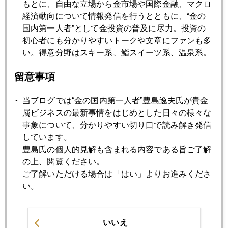
たアユを、職人芸で焼き上げたのが、絶品。アユ焼いている
もとに、自由な立場から金市場や国際金融、マクロ
ときだけは、いっさい喋らず、黙々と集中してます。万願寺
経済動向について情報発信を行うとともに、“金の
トウガラシも今が旬で、うまい！
国内第一人者”として金投資の普及に尽力。投資の
初心者にも分かりやすいトークや文章にファンも多
そして、いよいよ夏を感じるのが、ハモ。
い。得意分野はスキー系、鮨スイーツ系、温泉系。
留意事項
まな板の上でシャキシャキとハモの骨切りする音を聴くと、
もう祇園祭の季節だな、と思うのです。
当ブログでは“金の国内第一人者”豊島逸夫氏が貴金
属ビジネスの最新事情をはじめとした日々の様々な
このブログ読者の来店も増えていると、おかみさんが言って
事象について、分かりやすい切り口で読み解き発信
ました。
しています。
豊島氏の個人的見解も含まれる内容である旨ご了解
典型的な水商売ゆえ、お客さんを断るほど賑わう日もあれ
の上、閲覧ください。
ば、閑散の日もあり、仕入れ、仕込みが難しそうだね。
ご了解いただける場合は「はい」よりお進みくださ
い。
相場も同様だけど(笑)。その日になってみないと分からん。
いいえ