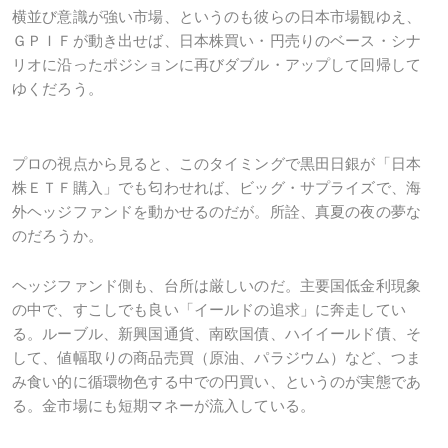
横並び意識が強い市場、というのも彼らの日本市場観ゆえ、
ＧＰＩＦが動き出せば、日本株買い・円売りのベース・シナ
リオに沿ったポジションに再びダブル・アップして回帰して
ゆくだろう。
プロの視点から見ると、このタイミングで黒田日銀が「日本
株ＥＴＦ購入」でも匂わせれば、ビッグ・サプライズで、海
外ヘッジファンドを動かせるのだが。所詮、真夏の夜の夢な
のだろうか。
ヘッジファンド側も、台所は厳しいのだ。主要国低金利現象
の中で、すこしでも良い「イールドの追求」に奔走してい
る。ルーブル、新興国通貨、南欧国債、ハイイールド債、そ
して、値幅取りの商品売買（原油、パラジウム）など、つま
み食い的に循環物色する中での円買い、というのが実態であ
る。金市場にも短期マネーが流入している。