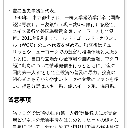
7月
8月
9月
10月
11月
12月
豊島逸夫事務所代表。
1948年、東京都生まれ。一橋大学経済学部卒（国際
経済専攻）。三菱銀行（現三菱UFJ銀行）を経て、
スイス銀行で外国為替貴金属ディーラーとして活
2014年03月31日
躍。2011年9月までワールド・ゴールド・カウンシ
欧米でも注目される日本の「ゴールド・ラッシュ」
ル（WGC）の日本代表を務める。独立後はチュー
リッヒやニューヨークでの豊富な相場体験と人脈を
2014年03月27日
もとに、自由な立場から金市場や国際金融、マクロ
出版記念サイン会、盛り上がりました！
経済動向について情報発信を行うとともに、“金の
国内第一人者”として金投資の普及に尽力。投資の
初心者にも分かりやすいトークや文章にファンも多
2014年03月26日
い。得意分野はスキー系、鮨スイーツ系、温泉系。
増税前の「金買い急増」との「報道急増」
留意事項
2014年03月25日
当ブログでは“金の国内第一人者”豊島逸夫氏が貴金
いよいよ総合取引所構想へ
属ビジネスの最新事情をはじめとした日々の様々な
事象について、分かりやすい切り口で読み解き発信