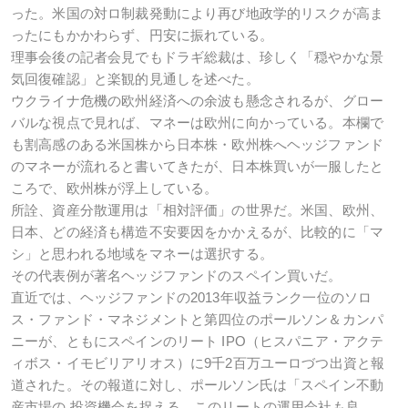
った。米国の対ロ制裁発動により再び地政学的リスクが高ま
ったにもかかわらず、円安に振れている。
理事会後の記者会見でもドラギ総裁は、珍しく「穏やかな景
気回復確認」と楽観的見通しを述べた。
ウクライナ危機の欧州経済への余波も懸念されるが、グロー
バルな視点で見れば、マネーは欧州に向かっている。本欄で
も割高感のある米国株から日本株・欧州株へヘッジファンド
のマネーが流れると書いてきたが、日本株買いが一服したと
ころで、欧州株が浮上している。
所詮、資産分散運用は「相対評価」の世界だ。米国、欧州、
日本、どの経済も構造不安要因をかかえるが、比較的に「マ
シ」と思われる地域をマネーは選択する。
その代表例が著名ヘッジファンドのスペイン買いだ。
直近では、ヘッジファンドの2013年収益ランク一位のソロ
ス・ファンド・マネジメントと第四位のポールソン＆カンパ
ニーが、ともにスペインのリート IPO（ヒスパニア・アクテ
ィボス・イモビリアリオス）に9千2百万ユーロづつ出資と報
道された。その報道に対し、ポールソン氏は「スペイン不動
産市場の 投資機会を捉える。このリートの運用会社も良