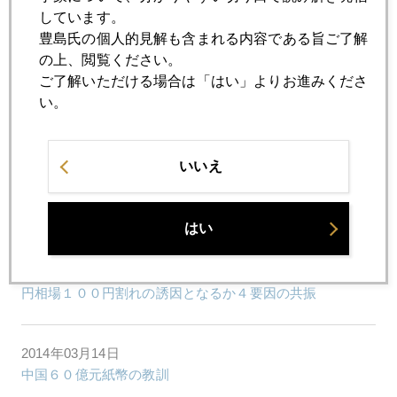
しています。
2014年03月24日
豊島氏の個人的見解も含まれる内容である旨ご了解
ウクライナ緊迫で虫歯治療費が上がるかも
の上、閲覧ください。
ご了解いただける場合は「はい」よりお進みくださ
い。
2014年03月20日
ドル円と米株の相関を破ったイエレン
いいえ
2014年03月18日
プーチン次の一手
はい
2014年03月17日
円相場１００円割れの誘因となるか４要因の共振
2014年03月14日
中国６０億元紙幣の教訓