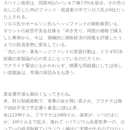
スペイン政府は、同国4位のバンキア株7.5%を放出。その売り
出しに応じた95のファンド・投資家の中でソロス氏が6位だっ
たとされる。
ソロス氏やポールソン氏らヘッジファンドの南欧株買いも、
ギリシャの経営不安会社株を「叩き売り」同然の価格で購入
した事例から、今は、積極的に南欧経済の回復を評価したう
えでの投資姿勢に変化している。
「当たりや」著名ヘッジファンドの実践行動は、ドラギECB
総裁の楽観論の心の支えになっているのだろうか。
ウクライナ緊迫にもかかわらず、慎重な同総裁にしては珍し
い楽観論は、市場の深読みをも誘う。
貴金属市場も面白くなってきたね。
米、対ロ制裁発動で、有事の金が買い直され、プラチナは南
ア供給不安で予定通り素直に(笑)上昇。
金は1348ドル、プラチナは1488ドル。値差が、いつのまに
か、140ドルまで拡大。連れて（パラジウム生産世界一の、ロ
シアへの経済制裁でパラジウ ム輸出に支障が出るのではない