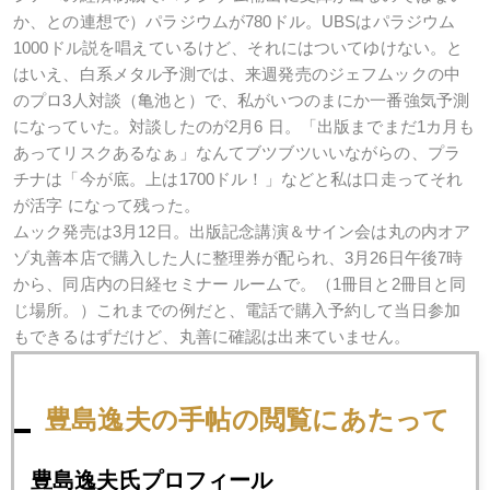
か、との連想で）パラジウムが780ドル。UBSはパラジウム
1000ドル説を唱えているけど、それにはついてゆけない。と
はいえ、白系メタル予測では、来週発売のジェフムックの中
のプロ3人対談（亀池と）で、私がいつのまにか一番強気予測
になっていた。対談したのが2月6 日。「出版までまだ1カ月も
あってリスクあるなぁ」なんてブツブツいいながらの、プラ
チナは「今が底。上は1700ドル！」などと私は口走ってそれ
が活字 になって残った。
ムック発売は3月12日。出版記念講演＆サイン会は丸の内オア
ゾ丸善本店で購入した人に整理券が配られ、3月26日午後7時
から、同店内の日経セミナー ルームで。（1冊目と2冊目と同
じ場所。）これまでの例だと、電話で購入予約して当日参加
もできるはずだけど、丸善に確認は出来ていません。
豊島逸夫の手帖の閲覧にあたって
2014年
豊島逸夫氏プロフィール
1月
2月
3月
4月
5月
6月