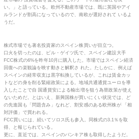
い。」と語っている。欧州不動産市場では、既に英国やアイ
ルランドが割高になっているので、南欧が選好されて いるよ
うだ。
株式市場でも著名投資家のスペイン株買いが目立つ。
口火を切ったのは、ビル・ゲイツ氏で、スペイン建設大手
FCC株式の6%を昨年10月に購入した。市場ではスペイン経済
回復への楽観論を映す動きと解釈さ れた。たしかに、例えば
スペインの経常収支は黒字転換しているが、これは賃金カッ
トなどの身を削る緊縮政策による。地域共通通貨ユーロを導
入したことで自 国通貨安による輸出増を狙う為替政策が使え
ないためだ。とはいえ、新興国株が買いにくい状況では、ど
の先進国も「問題含み」なれど、割安感のある欧州株が 「相
対評価」で買われる。
FCC買いには、続いてソロス氏も参入。同株式の3.1％を取
得、と報じられている。
更に、直近では、スペインのバンキア株も取得したようだ。