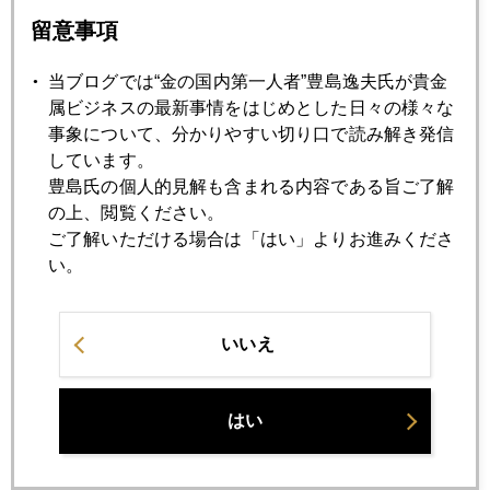
トリプルＡは絶滅危惧種、米国債は蘇生するか
留意事項
当ブログでは“金の国内第一人者”豊島逸夫氏が貴金
2013年06月10日
属ビジネスの最新事情をはじめとした日々の様々な
外人マネーの勝ち組、負け組
事象について、分かりやすい切り口で読み解き発信
しています。
豊島氏の個人的見解も含まれる内容である旨ご了解
2013年06月07日
の上、閲覧ください。
アベノミクス相場の変調加速
ご了解いただける場合は「はい」よりお進みくださ
い。
2013年06月05日
告白
いいえ
2013年06月04日
懐疑に育つ日本株と円安相場
はい
2013年06月03日