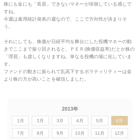
株にも金にも「長居」できないマネーが徘徊している感じで
すね。
今週は雇用統計発表の週なので、ここで方向性が決まりそ
う。
それにしても、株価が日経平均を舞台にした投機マネーの動
きでここまで振り回されると、ＰＥＲ(株価収益率)だとか株の
「理屈」も虚しくなりますね。単なる投機の場に化していま
す。
ファンドの動きに振られて乱高下するボラティリティーは金
より株の方が高いことを確信しました。
2013年
1月
2月
3月
4月
5月
6月
7月
8月
9月
10月
11月
12月