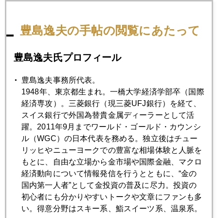
豊島逸夫の手帖の閲覧にあたって
2013年06月20日
株安、債券安、円安、商品安で反応した市場
豊島逸夫氏プロフィール
2013年06月18日
豊島逸夫事務所代表。
日本株復活へ証券業界も迫られる構造改革
1948年、東京都生まれ。一橋大学経済学部卒（国際
経済専攻）。三菱銀行（現三菱UFJ銀行）を経て、
スイス銀行で外国為替貴金属ディーラーとして活
2013年06月17日
躍。2011年9月までワールド・ゴールド・カウンシ
通貨安競争の弊害
ル（WGC）の日本代表を務める。独立後はチュー
リッヒやニューヨークでの豊富な相場体験と人脈を
もとに、自由な立場から金市場や国際金融、マクロ
2013年06月14日
経済動向について情報発信を行うとともに、“金の
ＱＥ依存症脱却にもがく市場
国内第一人者”として金投資の普及に尽力。投資の
初心者にも分かりやすいトークや文章にファンも多
い。得意分野はスキー系、鮨スイーツ系、温泉系。
2013年06月11日