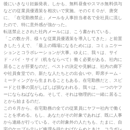
後にいきなり妊娠発表。しかも、無料昼食やスマホ無料供与
などの従業員優遇策を相次いで実施。そのＣＥＯが、唐突
に、「在宅勤務禁止」メールを人事担当者名で全社員に流し
たので、特に意外感が強かった。
転送禁止とされた社内メールには、こう書かれている。
「この数か月、様々な従業員優遇策を導入してきた」と前置
きしたうえで、「最上の職場になるためには、コミュニケー
ションとコラボレーションが大事。ゆえに、我々は、サイ
ド・バイ・サイド（机をならべて）働く必要がある。社内に
居ることが肝要なのだ。ベストの決定や見解は、社内の廊下
や社員食堂での、新たな人たちとの出会いや、即席チーム・
ミーティングから生まれることもある。在宅勤務だと、スピ
ードと仕事の質がしばしば損なわれる。我々は、一つのヤフ
ーにならねばならぬ。そして、それは物理的に一緒に居るこ
とから始まるのだ。
この６月から、在宅勤務の全ての従業員にヤフー社内で働く
ことを求める。もし、あなたがその対象であれば、既に人事
から連絡が行っている。その対象外の人たちも、たまに、自
宅のケーブルテレビ修理を待たねばならぬときは、コラボレ