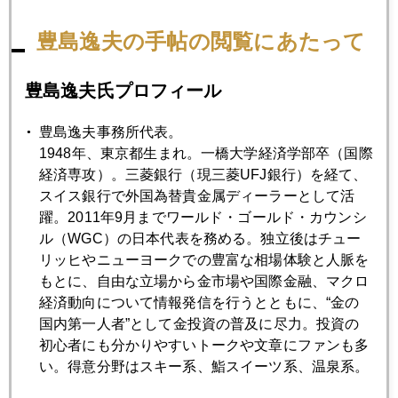
豊島逸夫の手帖の閲覧にあたって
豊島逸夫氏プロフィール
豊島逸夫事務所代表。
1948年、東京都生まれ。一橋大学経済学部卒（国際
経済専攻）。三菱銀行（現三菱UFJ銀行）を経て、
スイス銀行で外国為替貴金属ディーラーとして活
躍。2011年9月までワールド・ゴールド・カウンシ
ル（WGC）の日本代表を務める。独立後はチュー
2013年
リッヒやニューヨークでの豊富な相場体験と人脈を
もとに、自由な立場から金市場や国際金融、マクロ
1月
2月
3月
4月
5月
6月
経済動向について情報発信を行うとともに、“金の
7月
8月
9月
10月
11月
12月
国内第一人者”として金投資の普及に尽力。投資の
初心者にも分かりやすいトークや文章にファンも多
い。得意分野はスキー系、鮨スイーツ系、温泉系。
2013年03月29日