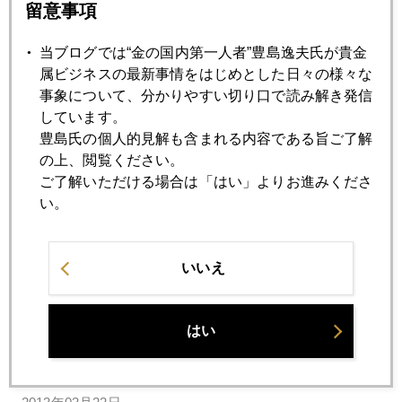
留意事項
若者は『和僑』を目指せ
当ブログでは“金の国内第一人者”豊島逸夫氏が貴金
2013年03月28日
属ビジネスの最新事情をはじめとした日々の様々な
未だ産みの苦しみにもがくユーロ
事象について、分かりやすい切り口で読み解き発信
しています。
豊島氏の個人的見解も含まれる内容である旨ご了解
2013年03月27日
の上、閲覧ください。
キプロスの呪縛にもがく市場
ご了解いただける場合は「はい」よりお進みくださ
い。
2013年03月26日
キプロスが残したココロの傷
いいえ
2013年03月25日
はい
岩田日銀新総裁の本音語録