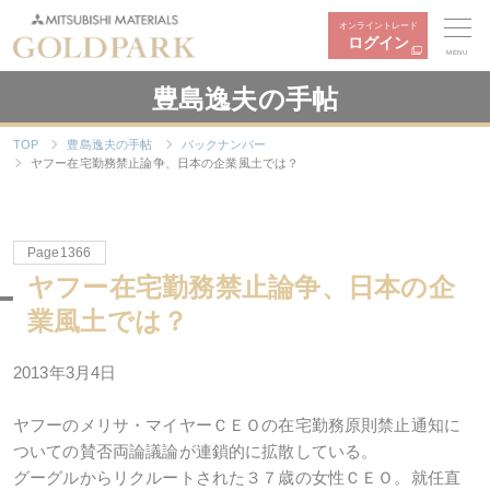
オンライントレード
ログイン
MENU
豊島逸夫の手帖
TOP
豊島逸夫の手帖
バックナンバー
ヤフー在宅勤務禁止論争、日本の企業風土では？
Page1366
ヤフー在宅勤務禁止論争、日本の企
業風土では？
2013年3月4日
ヤフーのメリサ・マイヤーＣＥＯの在宅勤務原則禁止通知に
ついての賛否両論議論が連鎖的に拡散している。
グーグルからリクルートされた３７歳の女性ＣＥＯ。就任直