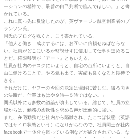
ーションの精神で、最善の自己判断で臨んでほしい。」と書
かれている。
これに真っ先に反論したのが、英ヴァージン航空創業者のブ
ランソン氏。
同氏のブログを覗くと、こう書かれている。
「他人と働き、成功するには、お互いに信頼せねばならな
い。社員がどこにいるか監視せずに信用して仕事を進めるこ
とだ。権限移譲が『アート』ともいえる。
社員が社内のデスクにいようと、自宅の台所にいようと、自
由に働けることで、やる気も出て、実績も良くなると期待で
きる。
それだけに、ヤフーの今回の決定は理解に苦しむ。後ろ向き
の決断だ。仕事はもはや９時―５時ではない。」
同氏以外にも多数の議論が噴出している。総じて、社員の立
場からは、勤務の柔軟性を求める声が圧倒的に強い。
また、在宅勤務だと社内から隔離され、たこつぼ状態（英語
ではサイロ状態という）になりがちなので、社員同士が社内
facebookで一体化を図っている例などが紹介されている。な