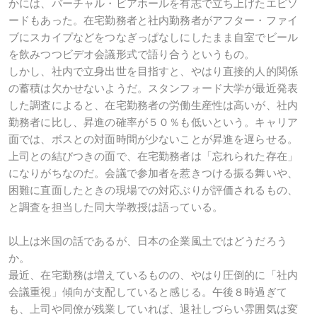
かには、バーチャル・ビアホールを有志で立ち上げたエピソ
ードもあった。在宅勤務者と社内勤務者がアフター・ファイ
ブにスカイプなどをつなぎっぱなしにしたまま自室でビール
を飲みつつビデオ会議形式で語り合うというもの。
しかし、社内で立身出世を目指すと、やはり直接的人的関係
の蓄積は欠かせないようだ。スタンフォード大学が最近発表
した調査によると、在宅勤務者の労働生産性は高いが、社内
勤務者に比し、昇進の確率が５０％も低いという。キャリア
面では、ボスとの対面時間が少ないことが昇進を遅らせる。
上司との結びつきの面で、在宅勤務者は「忘れられた存在」
になりがちなのだ。会議で参加者を惹きつける振る舞いや、
困難に直面したときの現場での対応ぶりが評価されるもの、
と調査を担当した同大学教授は語っている。
以上は米国の話であるが、日本の企業風土ではどうだろう
か。
最近、在宅勤務は増えているものの、やはり圧倒的に「社内
会議重視」傾向が支配していると感じる。午後８時過ぎて
も、上司や同僚が残業していれば、退社しづらい雰囲気は変