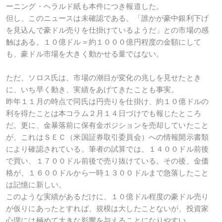
ーニング・ヘラルド紙も本件につき報道した。
但し、このニュースは未確認である。「誰かが豪中銀利下げ
を見込んで豪ドル売りを仕掛けているようだ」との市場の感
触はある。１０億ドル＝約１０００億円程度の金額にして
も、豪ドル市場を大きく動かせる量ではない。
ただ、ソロス氏は、市場の潮目が変化の兆しを見せたとき
に、いち早く動き、実績をあげてきたことも事実。
昨年１１月の時点で同氏は円売りを仕掛け、約１０億ドルの
利を得たことは本コラム２月１４日づけでも報じたところ
だ。更に、金暴落前に保有金ポジションを売却していたこと
が、これはＳＥＣ（米国証券取引委員会）への情報開示書類
により確認されている。筆者の試算では、１４００ドル前後
で買い、１７００ドル前後で売り抜けている。その後、金価
格が、１６００ドルから一時１３００ドルまで急落したこと
は記憶に新しい。
このような実績があるだけに、１０億ドル程度の豪ドル売り
が仮りにあったとすれば、規模は大したことないが、投資家
心理には極めて大きな影響を与えることになりやすい。