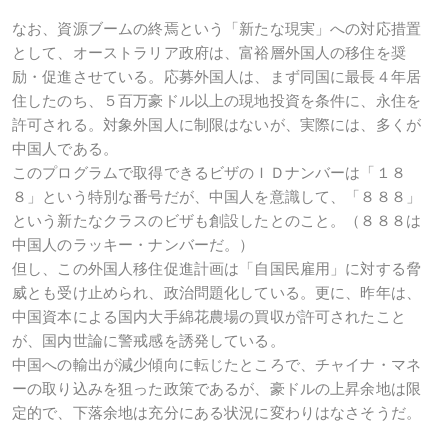
なお、資源ブームの終焉という「新たな現実」への対応措置
として、オーストラリア政府は、富裕層外国人の移住を奨
励・促進させている。応募外国人は、まず同国に最長４年居
住したのち、５百万豪ドル以上の現地投資を条件に、永住を
許可される。対象外国人に制限はないが、実際には、多くが
中国人である。
このプログラムで取得できるビザのＩＤナンバーは「１８
８」という特別な番号だが、中国人を意識して、「８８８」
という新たなクラスのビザも創設したとのこと。（８８８は
中国人のラッキー・ナンバーだ。）
但し、この外国人移住促進計画は「自国民雇用」に対する脅
威とも受け止められ、政治問題化している。更に、昨年は、
中国資本による国内大手綿花農場の買収が許可されたこと
が、国内世論に警戒感を誘発している。
中国への輸出が減少傾向に転じたところで、チャイナ・マネ
ーの取り込みを狙った政策であるが、豪ドルの上昇余地は限
定的で、下落余地は充分にある状況に変わりはなさそうだ。