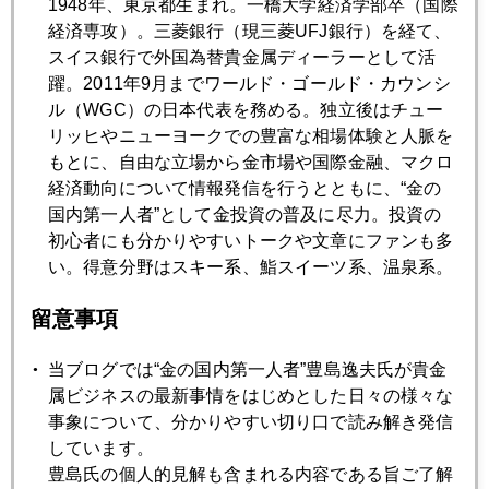
1948年、東京都生まれ。一橋大学経済学部卒（国際
経済専攻）。三菱銀行（現三菱UFJ銀行）を経て、
2013年05月28日
スイス銀行で外国為替貴金属ディーラーとして活
プロにおいしい日本市場
躍。2011年9月までワールド・ゴールド・カウンシ
ル（WGC）の日本代表を務める。独立後はチュー
リッヒやニューヨークでの豊富な相場体験と人脈を
2013年05月24日
もとに、自由な立場から金市場や国際金融、マクロ
日本株と金をバブルから救った「５．２３」急落
経済動向について情報発信を行うとともに、“金の
国内第一人者”として金投資の普及に尽力。投資の
初心者にも分かりやすいトークや文章にファンも多
2013年05月23日
い。得意分野はスキー系、鮨スイーツ系、温泉系。
ＱＥなき世界に身構える市場
留意事項
2013年05月22日
当ブログでは“金の国内第一人者”豊島逸夫氏が貴金
「無国籍企業」アップル 租税回避疑惑
属ビジネスの最新事情をはじめとした日々の様々な
事象について、分かりやすい切り口で読み解き発信
しています。
2013年05月21日
豊島氏の個人的見解も含まれる内容である旨ご了解
米国債格下げ警告で金急反発