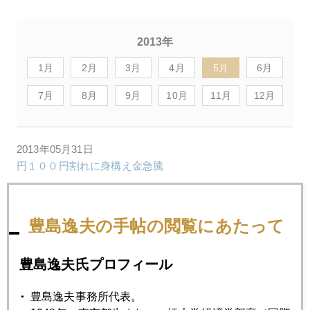
2013年
1月
2月
3月
4月
5月
6月
7月
8月
9月
10月
11月
12月
2013年05月31日
円１００円割れに身構え金急騰
2013年05月30日
豊島逸夫の手帖の閲覧にあたって
株の表層雪崩、残る根雪の実態は？
豊島逸夫氏プロフィール
2013年05月29日
日本国に０.８％でカネ貸せるか
豊島逸夫事務所代表。