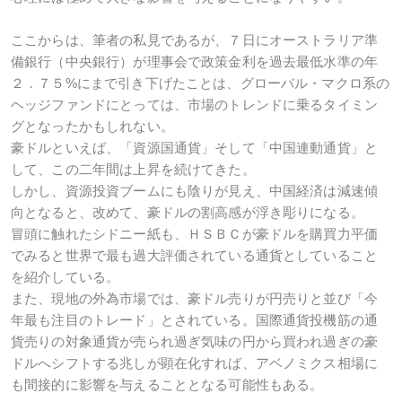
ここからは、筆者の私見であるが、７日にオーストラリア準
備銀行（中央銀行）が理事会で政策金利を過去最低水準の年
２．７５%にまで引き下げたことは、グローバル・マクロ系の
ヘッジファンドにとっては、市場のトレンドに乗るタイミン
グとなったかもしれない。
豪ドルといえば、「資源国通貨」そして「中国連動通貨」と
して、この二年間は上昇を続けてきた。
しかし、資源投資ブームにも陰りが見え、中国経済は減速傾
向となると、改めて、豪ドルの割高感が浮き彫りになる。
冒頭に触れたシドニー紙も、ＨＳＢＣが豪ドルを購買力平価
でみると世界で最も過大評価されている通貨としていること
を紹介している。
また、現地の外為市場では、豪ドル売りが円売りと並び「今
年最も注目のトレード」とされている。国際通貨投機筋の通
貨売りの対象通貨が売られ過ぎ気味の円から買われ過ぎの豪
ドルへシフトする兆しが顕在化すれば、アベノミクス相場に
も間接的に影響を与えることとなる可能性もある。