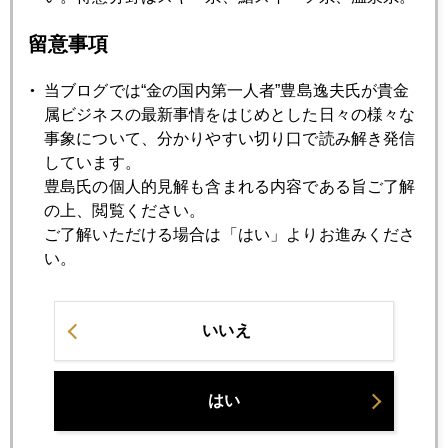
緩める米国、締める中国
留意事項
2013年10月23日
当ブログでは“金の国内第一人者”豊島逸夫氏が貴金
米雇用統計悪化で金価格急騰
属ビジネスの最新事情をはじめとした日々の様々な
事象について、分かりやすい切り口で読み解き発信
しています。
2013年10月22日
豊島氏の個人的見解も含まれる内容である旨ご了解
金色人気で復活する宝飾品「下心需要」
の上、閲覧ください。
ご了解いただける場合は「はい」よりお進みくださ
い。
2013年10月21日
ソロス氏が日系女性と再婚していた
いいえ
2013年10月18日
デフォルト回避後のトレンド、ドル不安でもドル高
はい