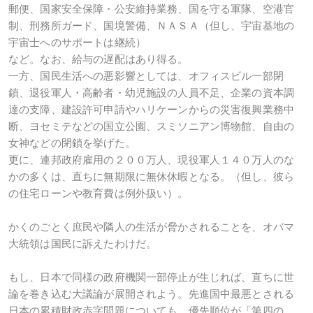
郵便、国家安全保障・公安維持業務、国を守る軍隊、空港官
制、刑務所ガード、国境警備、ＮＡＳＡ（但し、宇宙基地の
宇宙士へのサポートは継続）
など。なお、給与の遅配はあり得る。
一方、国民生活への悪影響としては、オフィスビル一部閉
鎖、退役軍人・高齢者・幼児施設の人員不足、企業の資本調
達の支障、建設許可申請やハリケーンからの災害復興業務中
断、ヨセミテなどの国立公園、スミソニアン博物館、自由の
女神などの閉鎖を挙げた。
更に、連邦政府雇用の２００万人、現役軍人１４０万人のな
かの多くは、直ちに無期限に無休休暇となる。（但し、彼ら
の住宅ローンや教育費は例外扱い）。
かくのごとく庶民や隣人の生活が脅かされることを、オバマ
大統領は国民に訴えたわけだ。
もし、日本で同様の政府機関一部停止が生じれば、直ちに世
論を巻き込む大議論が展開されよう。先進国中最悪とされる
日本の累積財政赤字問題についても、優先順位が「第四の