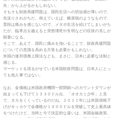
矢」から上がるかもしれない。
そもそも財政再建問題は、国民生活への切迫感が薄いので、
先送りされがちだ。例えていえば、糖尿病のようなもので、
普段は痛みを感じないので、メタボ生活を続けてしまいがち
だが、臨界点を越えると突然壊死や失明などの症状の兆しが
顕著になる。
そこで、あえて、国民に痛みを強いることで、財政再建問題
についての意識を高める方策も必要かもしれない。
米国の連邦債務上限法なども、まさに、日本に必要な法制と
感じる。
マーケットを揺るがせている米国財政問題は、日本人にとっ
ても他人事ではない。
なお、金価格は米国政府機関一部閉鎖へのカウントダウンが
始まっても下げて１３３０ドル台。「オオカミ少年」と見
て、タカをくくっているのだね。２０１１年には米国債格下
げがキッカケで金価格が１９００ドルを突破して史上最高値
をつけたけど。当時と今で決定的な違いは、米国金融政策。