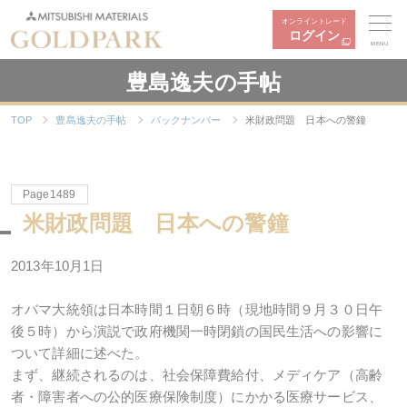
オンライントレード
ログイン
MENU
豊島逸夫の手帖
TOP
豊島逸夫の手帖
バックナンバー
米財政問題 日本への警鐘
Page1489
米財政問題 日本への警鐘
2013年10月1日
オバマ大統領は日本時間１日朝６時（現地時間９月３０日午
後５時）から演説で政府機関一時閉鎖の国民生活への影響に
ついて詳細に述べた。
まず、継続されるのは、社会保障費給付、メディケア（高齢
者・障害者への公的医療保険制度）にかかる医療サービス、