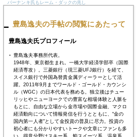
バーナンキ氏もレーム・ダックの兆し
豊島逸夫の手帖の閲覧にあたって
2013年10月30日
天安門前車突入、政府が恐れる抗議の連鎖
豊島逸夫氏プロフィール
2013年10月29日
豊島逸夫事務所代表。
おひとり様高齢者向けレンタル家族
1948年、東京都生まれ。一橋大学経済学部卒（国際
経済専攻）。三菱銀行（現三菱UFJ銀行）を経て、
スイス銀行で外国為替貴金属ディーラーとして活
2013年10月28日
躍。2011年9月までワールド・ゴールド・カウンシ
中国が米国債を大量売却する日
ル（WGC）の日本代表を務める。独立後はチュー
リッヒやニューヨークでの豊富な相場体験と人脈を
もとに、自由な立場から金市場や国際金融、マクロ
2013年10月25日
経済動向について情報発信を行うとともに、“金の
２０１４年のイエレン・リスク
国内第一人者”として金投資の普及に尽力。投資の
初心者にも分かりやすいトークや文章にファンも多
2013年10月24日
い。得意分野はスキー系、鮨スイーツ系、温泉系。