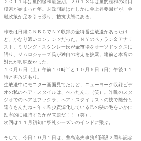
２０１１年は量的緩和最盛期。２０１３年は量的緩和の出口
模索が始まった年。財政問題はたしかに金上昇要因だが、金
融政策が足を引っ張り、拮抗状態にある。
昨晩は日経ＣＮＢＣでＮＹ収録の金特番生放送があったけ
ど、かなり濃いコンテンツだった。ＮＹのベテラン金アナリ
スト、ミリング・スタンレー氏が金市場をオーソドックスに
語り、ジムロジャーズ氏が独自の考えを披露。建前と本音の
対比が興味深かった。
１０月５日（土）午前１０時半と１０月６日（日）午後１１
時と再放送あり。
生放送中にモニター画面見てたけど、ニューヨーク収録ビデ
オの私のヘア・スタイルは、ぺったんこ（笑）。昨晩のスタ
ジオでのヘアはフックラ。ヘア・スタイリストの技で随分と
違うもんだね～年々希少資源化している己の髪の毛をいかに
効率的に維持するかが問題だ！！（笑）。
次回は１１月初旬に祭礼シーズンのインドに飛ぶ。
そして、今日１０月１日は、豊島逸夫事務所開設２周年記念