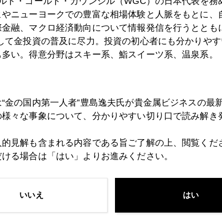
ールド・ゴールド・カウンシル（WGC）の日本代表を務
7日
コネチカットからＮＹへ
ヒやニューヨークでの豊富な相場体験と人脈をもとに、
際金融、マクロ経済動向について情報発信を行うとともに
として金投資の普及に尽力。投資の初心者にも分かりやす
6日
ＮＹに見る、「急ぎばたらき」の日本株買い
も多い。得意分野はスキー系、鮨スイーツ系、温泉系。
5日
日本株への本気度を示すソニー事業分離提案
は“金の国内第一人者”豊島逸夫氏が貴金属ビジネスの最
の様々な事象について、分かりやすい切り口で読み解き
4日
トウモロコシ不作懸念、ヘッジファンド動く
人的見解も含まれる内容である旨ご了解の上、閲覧くだ
だける場合は「はい」よりお進みください。
3日
ＴＰＰ，尖閣にからむ円安問題
いいえ
はい