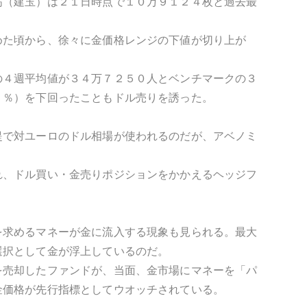
高（建玉）は２１日時点で１０万９１２４枚と過去最
めた頃から、徐々に金価格レンジの下値が切り上が
の４週平均値が３４万７２５０人とベンチマークの３
５％）を下回ったこともドル売りを誘った。
提で対ユーロのドル相場が使われるのだが、アベノミ
れ、ドル買い・金売りポジションをかかえるヘッジフ
を求めるマネーが金に流入する現象も見られる。最大
選択として金が浮上しているのだ。
を売却したファンドが、当面、金市場にマネーを「パ
金価格が先行指標としてウオッチされている。