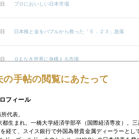
8日
プロにおいしい日本市場
4日
日本株と金をバブルから救った「５．２３」急落
3日
ＱＥなき世界に身構える市場
夫の手帖の閲覧にあたって
2日
「無国籍企業」アップル 租税回避疑惑
ロフィール
務所代表。
1日
米国債格下げ警告で金急反発
東京都生まれ。一橋大学経済学部卒（国際経済専攻）。
）を経て、スイス銀行で外国為替貴金属ディーラーとして