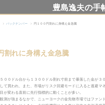
豊島逸夫の手
バックナンバー
円１００円割れに身構え金急騰
円割れに身構え金急騰
５００ドル台から１３００ドル割れ寸前まで暴落した金が３
して買われ、また、市場がリスク回避モードに入ると逃避マ
目が変わる直前に先行指標的に動くことが多い。
観測が強まるなかで、ニューヨークの金先物市場ではファン