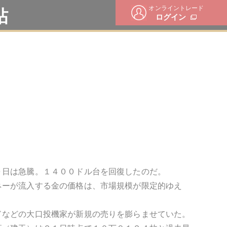
オンライントレード
帖
ログイン
０日は急騰。１４００ドル台を回復したのだ。
ネーが流入する金の価格は、市場規模が限定的ゆえ
ドなどの大口投機家が新規の売りを膨らませていた。