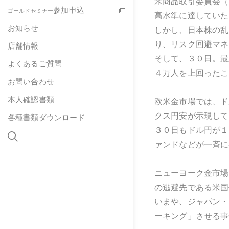
米商品取引委員会（
参加申込
ゴールドセミナー
高水準に達していた
お知らせ
しかし、日本株の乱
り、リスク回避マネ
店舗情報
そして、３０日。最
よくあるご質問
４万人を上回ったこ
お問い合わせ
本人確認書類
欧米金市場では、ド
クス円安が示現して
各種書類ダウンロード
３０日もドル円が１
ァンドなどが一斉に
ニューヨーク金市場
の逃避先である米国
いまや、ジャパン・
ーキング」させる事