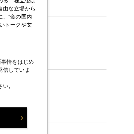
める。独立後は
自由な立場から
、“金の国内
いトークや文
新事情をはじめ
発信していま
さい。