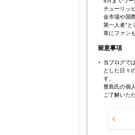
9月までワ
2013年05月1
チューリッ
金市場や国
第一人者”
2013年05月1
章にファン
留意事項
2013年05月1
当ブログで
とした日々
す。
2013年05月1
豊島氏の個
ご了解いた
2013年05月1