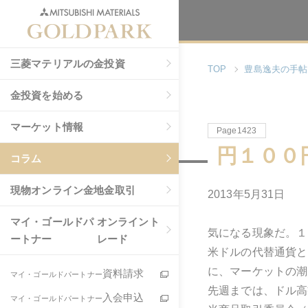
三菱マテリアルの金投資
TOP
豊島逸夫の手帖
金投資を始める
マーケット情報
Page1423
円１００
コラム
現物
オンライン金地金取引
2013年5月31日
マイ・ゴールドパ
オンライント
気になる現象だ。１
ートナー
レード
米ドルの代替通貨と
に、マーケットの潮
資料請求
マイ・ゴールドパートナー
先週までは、ドル高
入会申込
マイ・ゴールドパートナー