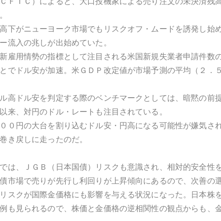
ＣＦＴＣ）によると、大口投機家による売り注文の未決済残
。
高下がニューヨーク市場でもリスクオフ・ムードを誘発し始
ー流入の兆しが出始めていた。
新雇用情勢の指標として注目される米国新規失業者申請件数
とでドル安が加速。米ＧＤＰ改定値が市場予測の平均（２．
ル高ドル安を判定する際のベンチマークとしては、暗黙の前
以来、対円のドル・レートも注目されている。
００円の大台を割り込むドル安・円高になる可能性が嫌気さ
巻き戻しに走ったのだ。
では、ＪＧＢ（日本国債）リスクも意識され、相対的安全性
債市場で売りが先行し利回りが上昇傾向にあるので、次善の
リスクが国際金価格にも影響を与える状況になった。日本株
例も見られるので、株価と金価格の逆相関性の観点からも、