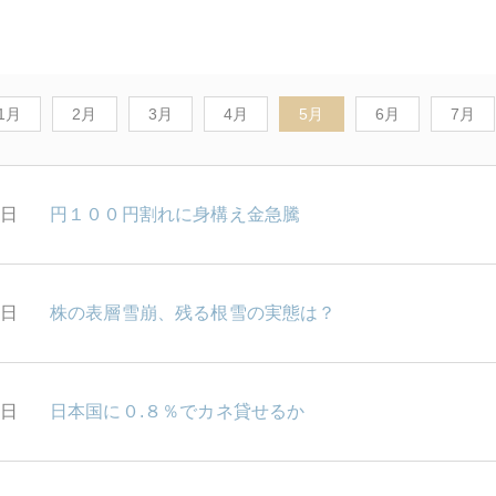
1月
2月
3月
4月
5月
6月
7月
1日
円１００円割れに身構え金急騰
0日
株の表層雪崩、残る根雪の実態は？
9日
日本国に０.８％でカネ貸せるか