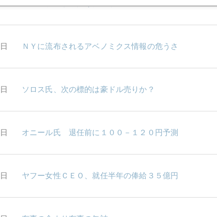
0日
円高の呪縛から抜けた市場
9日
ＮＹに流布されるアベノミクス情報の危うさ
8日
ソロス氏、次の標的は豪ドル売りか？
7日
オニール氏 退任前に１００－１２０円予測
2日
ヤフー女性ＣＥＯ、就任半年の俸給３５億円