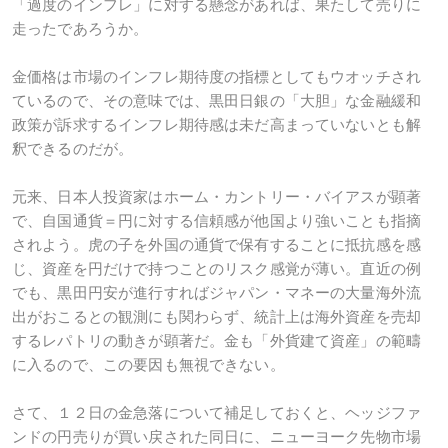
「過度のインフレ」に対する懸念があれば、果たして売りに
走ったであろうか。
金価格は市場のインフレ期待度の指標としてもウオッチされ
ているので、その意味では、黒田日銀の「大胆」な金融緩和
政策が訴求するインフレ期待感は未だ高まっていないとも解
釈できるのだが。
元来、日本人投資家はホーム・カントリー・バイアスが顕著
で、自国通貨＝円に対する信頼感が他国より強いことも指摘
されよう。虎の子を外国の通貨で保有することに抵抗感を感
じ、資産を円だけで持つことのリスク感覚が薄い。直近の例
でも、黒田円安が進行すればジャパン・マネーの大量海外流
出がおこるとの観測にも関わらず、統計上は海外資産を売却
するレパトリの動きが顕著だ。金も「外貨建て資産」の範疇
に入るので、この要因も無視できない。
さて、１２日の金急落について補足しておくと、ヘッジファ
ンドの円売りが買い戻された同日に、ニューヨーク先物市場