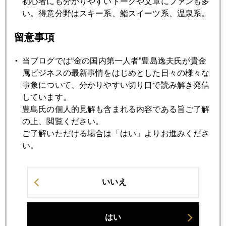
初心者にも分かりやすいトークや文章にファンも多
で、ファンドの一部が円売りを買戻し、矛先を変えて、その
い。得意分野はスキー系、鮨スイーツ系、温泉系。
分を金の新規売りに廻したことで金価格には大きな影響を与
えたことが考えられる。ただし、１２日発表の両統計とも９
留意事項
日時点の数字であるから、来週の同統計発表で、その実態が
明らかになろう。
当ブログでは“金の国内第一人者”豊島逸夫氏が貴金
なお、買いポジションは整理され、新規売りが増加というこ
属ビジネスの最新事情をはじめとした日々の様々な
とは、市場内でいずれ先物売りの買戻しという買いエネルギ
事象について、分かりやすい切り口で読み解き発信
ーが蓄積していることを意味する。
しています。
なお、１５日のアジア時間に、中国の１－３月期経済成長率
豊島氏の個人的見解も含まれる内容である旨ご了解
が７．７％へ減速のニュースで、金価格は更に下落。１４５
の上、閲覧ください。
０ドルも割り込み、１４４０ドル台で推移している。ここま
ご了解いただける場合は「はい」よりお進みくださ
で急速に下落すると損切りの売りも加速するが、中期的に
い。
は、底値圏に入ってきたと見る。
いいえ
2013年
はい
1月
2月
3月
4月
5月
6月