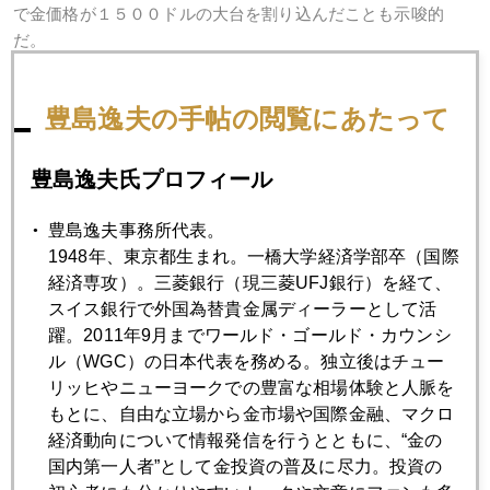
で金価格が１５００ドルの大台を割り込んだことも示唆的
だ。
１２日に発表されたシカゴ・マーカンタイル取引所（ＣＭ
Ｅ）の通貨先物市場での円売り越し幅（投機筋）は２週連続
豊島逸夫の手帖の閲覧にあたって
で縮小した。但し、７万７６９７枚と依然高水準にあること
は事実だ。
対して、同日発表された米国金先物市場における大口投機筋
豊島逸夫氏プロフィール
の売買統計では、買い越し残高が３週連続で減少したが、枚
数は１１万９３５９枚とこれまでの金高騰過程の中では極め
豊島逸夫事務所代表。
て低い水準にある。一方、売り残高が前週に比し２０２５枚
1948年、東京都生まれ。一橋大学経済学部卒（国際
増え、８万４４５３枚と、こちらは同過程の中では高水準に
経済専攻）。三菱銀行（現三菱UFJ銀行）を経て、
増えつつある。この統計が示唆することは、金の買いポジシ
スイス銀行で外国為替貴金属ディーラーとして活
ョンの整理はかなり進み、新規売りが増加中ということだ。
躍。2011年9月までワールド・ゴールド・カウンシ
ル（WGC）の日本代表を務める。独立後はチュー
また、金ＥＴＦ市場からのマネー流出も顕著で、主力銘柄
リッヒやニューヨークでの豊富な相場体験と人脈を
「ＳＰＤＲゴールド・シェア」の残高がこの４カ月で約１
もとに、自由な立場から金市場や国際金融、マクロ
４％も減少。特に先週後半の落ち込みは記録的ペースであっ
経済動向について情報発信を行うとともに、“金の
た。
国内第一人者”として金投資の普及に尽力。投資の
総じて、外為市場規模のほうが金市場より遥かに大きいの