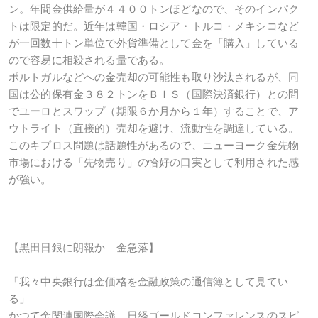
ン。年間金供給量が４４００トンほどなので、そのインパク
トは限定的だ。近年は韓国・ロシア・トルコ・メキシコなど
が一回数十トン単位で外貨準備として金を「購入」している
ので容易に相殺される量である。
ポルトガルなどへの金売却の可能性も取り沙汰されるが、同
国は公的保有金３８２トンをＢＩＳ（国際決済銀行）との間
でユーロとスワップ（期限６か月から１年）することで、ア
ウトライト（直接的）売却を避け、流動性を調達している。
このキプロス問題は話題性があるので、ニューヨーク金先物
市場における「先物売り」の恰好の口実として利用された感
が強い。
【黒田日銀に朗報か 金急落】
「我々中央銀行は金価格を金融政策の通信簿として見てい
る」
かつて金関連国際会議、日経ゴールドコンファレンスのスピ