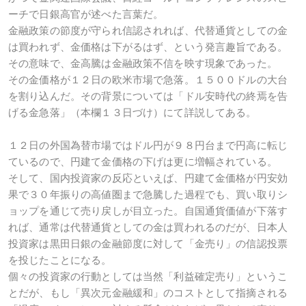
ーチで日銀高官が述べた言葉だ。
金融政策の節度が守られ信認されれば、代替通貨としての金
は買われず、金価格は下がるはず、という発言趣旨である。
その意味で、金高騰は金融政策不信を映す現象であった。
その金価格が１２日の欧米市場で急落。１５００ドルの大台
を割り込んだ。その背景については「ドル安時代の終焉を告
げる金急落」（本欄１３日づけ）にて詳説してある。
１２日の外国為替市場ではドル円が９８円台まで円高に転じ
ているので、円建て金価格の下げは更に増幅されている。
そして、国内投資家の反応といえば、円建て金価格が円安効
果で３０年振りの高値圏まで急騰した過程でも、買い取りシ
ョップを通じて売り戻しが目立った。自国通貨価値が下落す
れば、通常は代替通貨としての金は買われるのだが、日本人
投資家は黒田日銀の金融節度に対して「金売り」の信認投票
を投じたことになる。
個々の投資家の行動としては当然「利益確定売り」というこ
とだが、もし「異次元金融緩和」のコストとして指摘される