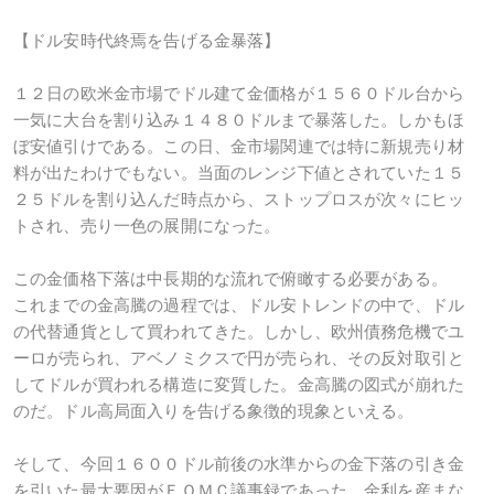
【ドル安時代終焉を告げる金暴落】
１２日の欧米金市場でドル建て金価格が１５６０ドル台から
一気に大台を割り込み１４８０ドルまで暴落した。しかもほ
ぼ安値引けである。この日、金市場関連では特に新規売り材
料が出たわけでもない。当面のレンジ下値とされていた１５
２５ドルを割り込んだ時点から、ストップロスが次々にヒッ
トされ、売り一色の展開になった。
この金価格下落は中長期的な流れで俯瞰する必要がある。
これまでの金高騰の過程では、ドル安トレンドの中で、ドル
の代替通貨として買われてきた。しかし、欧州債務危機でユ
ーロが売られ、アベノミクスで円が売られ、その反対取引と
してドルが買われる構造に変質した。金高騰の図式が崩れた
のだ。ドル高局面入りを告げる象徴的現象といえる。
そして、今回１６００ドル前後の水準からの金下落の引き金
を引いた最大要因がＦＯＭＣ議事録であった。金利を産まな