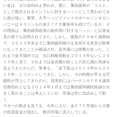
い金は、ゼロ金利ゆえ買われ、更に、量的緩和の「コスト」
として懸念されるインフレに対するヘッジとして買われてき
た面が強い。事実、大手ヘッジファンドのポールソン＆カン
パニーは９３トンもの金ＥＴＦ大量保有を続けているが、そ
の理由は「量的緩和政策の副作用に対するヘッジ」と記者会
見の席でも説明されてきた。しかし、最新のＦＯＭＣ議事録
で、２０１３年末までに量的緩和縮小を支持する意見が顕著
になってきたことが確認され、金市場には衝撃が走った。こ
れまで金市場内では、出口戦略発動を２０１４年ないし２０
１５年と見て、それまでは金高騰が続くとの安心感が高値を
支えてきたからだ。筆者も、「金下落は２０１４年から２０
１５年」とコメントしてきた。しかし、その時期が早まる可
能性が浮上してきたのだ。現実的にはバーナンキＦＲＢ議長
任期切れとなる２０１４年１月までは量的緩和継続路線が大
きく変わることは考えにくいが、市場は常に先読みして動
く。
マネーの動きを見ても、今年に入り、金ＥＴＦ市場から大量
の投資資金が流出し、株式市場に流入している。