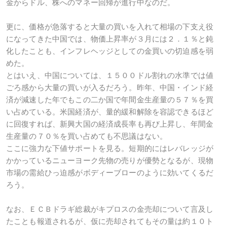
金からドル、株へのマネー回帰が進行中なのだ。
更に、価格が急落すると大量の買いを入れて相場の下支え役
になってきた中国では、物価上昇率が３月には２．１％と鈍
化したことも、インフレヘッジとしての金買いの切迫感を弱
めた。
とはいえ、中国については、１５００ドル割れの水準では値
ごろ感から大量の買いが入るだろう。昨年、中国・インド経
済が減速した年でもこの二か国で年間金生産量の５７％を買
い占めている。米国経済が、量的緩和解除を容認できるほど
に回復すれば、新興大国の経済成長率も再び上昇し、年間金
生産量の７０％を買い占めても不思議はない。
ここに強力な下値サポートを見る。短期的にはレバレッジが
かかっているニューヨーク先物の売りが優勢となるが、現物
市場の需給ひっ迫感がボディーブローのように効いてくるだ
ろう。
なお、ＥＣＢドラギ総裁がキプロスの金売却について言及し
たことも報道されるが、仮に売却されてもその量は約１０ト