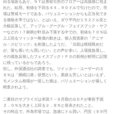
回る場面もあり、ＮＹ証券取引所のフロアーは高揚感に包ま
れた。結局、初値を下回る４４．９０ドルで引けたので、市
場は警戒モードである。バリュエーションからも正当化でき
る価格水準ではない。とはいえ、ダウ平均が１５２ドル安と
大幅反落して、アップル・グーグル・フェイスブック・ヤフ
ーなどのＩＴ銘柄が軒並み下落する中での、初値を７０％以
上上回るツィッター株価の動きは、個人投資家の「アニマ
ル・スピリッツ」を刺激したようだ。「当面は模様眺めだ
が、落ち着いたら買いたい」との声が多い。上場後急落し、
その後急反発したフェイスブックＩＰＯの前例が鮮明に記憶
に残っているからであろう。
但し、外国通信社の調査でも、ツイッタ―・ユーザーの３
６％は「睡眠口座」状態という。業績も芳しいとはいえず、
モメンタム相場が一巡した後は、バリュエーションが厳しく
精査されよう。
二番目のサプライズは米国７－９月期のＧＤＰが事前予測
２．０％を大きく上回る２．８％と発表されたこと。
その時点で、外為市場では、急速にドル買い、円安（９９円