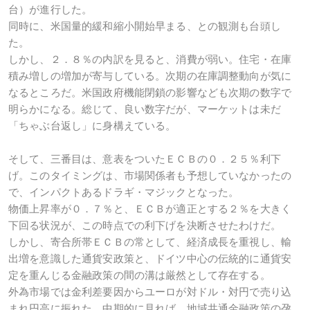
台）が進行した。
同時に、米国量的緩和縮小開始早まる、との観測も台頭し
た。
しかし、２．８％の内訳を見ると、消費が弱い。住宅・在庫
積み増しの増加が寄与している。次期の在庫調整動向が気に
なるところだ。米国政府機能閉鎖の影響なども次期の数字で
明らかになる。総じて、良い数字だが、マーケットは未だ
「ちゃぶ台返し」に身構えている。
そして、三番目は、意表をついたＥＣＢの０．２５％利下
げ。このタイミングは、市場関係者も予想していなかったの
で、インパクトあるドラギ・マジックとなった。
物価上昇率が０．７％と、ＥＣＢが適正とする２％を大きく
下回る状況が、この時点での利下げを決断させたわけだ。
しかし、寄合所帯ＥＣＢの常として、経済成長を重視し、輸
出増を意識した通貨安政策と、ドイツ中心の伝統的に通貨安
定を重んじる金融政策の間の溝は厳然として存在する。
外為市場では金利差要因からユーロが対ドル・対円で売り込
まれ円高に振れた。中期的に見れば、地域共通金融政策の孕