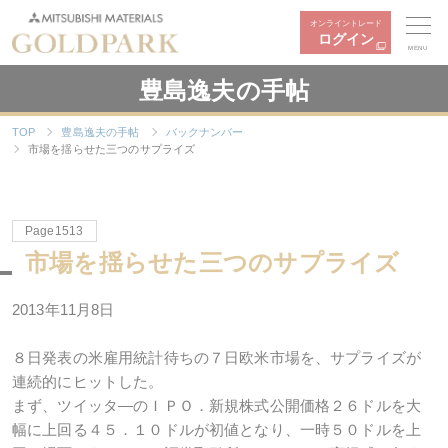
オンライントレード
ログイン
MENU
豊島逸夫の手帖
TOP
豊島逸夫の手帖
バックナンバー
市場を揺らせた三つのサプライズ
Page1513
市場を揺らせた三つのサプライズ
2013年11月8日
８日発表の米雇用統計待ちの７日欧米市場を、サプライズが
連続的にヒットした。
まず、ツイッタ―のＩＰＯ．新規株式公開価格２６ドルを大
幅に上回る４５．１０ドルが初値となり、一時５０ドルを上