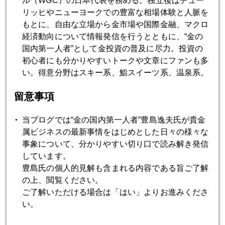
ル（WGC）の日本代表を務める。独立後はチュー
2013年11月22日
リッヒやニューヨークでの豊富な相場体験と人脈を
カルパースに見るＧＰＩＦの今後
もとに、自由な立場から金市場や国際金融、マクロ
経済動向について情報発信を行うとともに、“金の
国内第一人者”として金投資の普及に尽力。投資の
2013年11月21日
初心者にも分かりやすいトークや文章にファンも多
ワ―ママとCFO
い。得意分野はスキー系、鮨スイーツ系、温泉系。
2013年11月20日
留意事項
膨張する中国の米国債保有
当ブログでは“金の国内第一人者”豊島逸夫氏が貴金
属ビジネスの最新事情をはじめとした日々の様々な
2013年11月19日
事象について、分かりやすい切り口で読み解き発信
成長戦略が日本株バブルを救う
しています。
豊島氏の個人的見解も含まれる内容である旨ご了解
の上、閲覧ください。
2013年11月18日
ご了解いただける場合は「はい」よりお進みくださ
日米欧の「緩和競争」負ければ円高局面も
い。