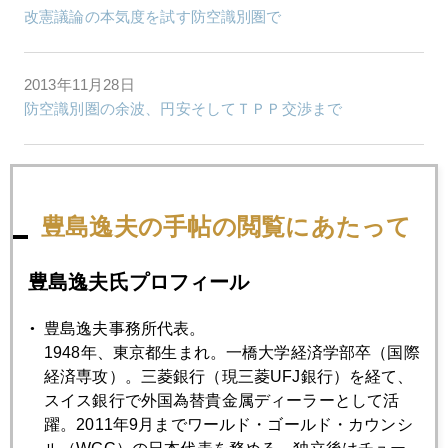
改憲議論の本気度を試す防空識別圏で
2013年11月28日
防空識別圏の余波、円安そしてＴＰＰ交渉まで
2013年11月27日
防空識別圏が孕むチャイナ・リスク
豊島逸夫の手帖の閲覧にあたって
2013年11月26日
豊島逸夫氏プロフィール
北朝鮮が漁夫の利、中国防空識別圏問題
豊島逸夫事務所代表。
1948年、東京都生まれ。一橋大学経済学部卒（国際
2013年11月25日
経済専攻）。三菱銀行（現三菱UFJ銀行）を経て、
緩和縮小恐るるに足らず？
スイス銀行で外国為替貴金属ディーラーとして活
躍。2011年9月までワールド・ゴールド・カウンシ