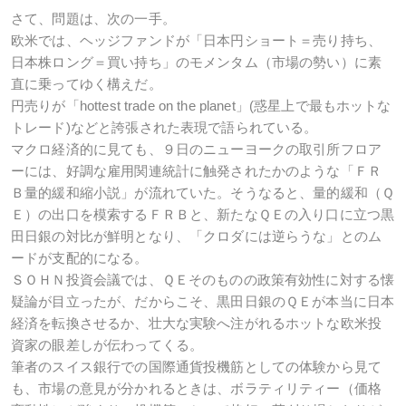
さて、問題は、次の一手。
欧米では、ヘッジファンドが「日本円ショート＝売り持ち、
日本株ロング＝買い持ち」のモメンタム（市場の勢い）に素
直に乗ってゆく構えだ。
円売りが「hottest trade on the planet」(惑星上で最もホットな
トレード)などと誇張された表現で語られている。
マクロ経済的に見ても、９日のニューヨークの取引所フロア
ーには、好調な雇用関連統計に触発されたかのような「ＦＲ
Ｂ量的緩和縮小説」が流れていた。そうなると、量的緩和（Ｑ
Ｅ）の出口を模索するＦＲＢと、新たなＱＥの入り口に立つ黒
田日銀の対比が鮮明となり、「クロダには逆らうな」とのム
ードが支配的になる。
ＳＯＨＮ投資会議では、ＱＥそのものの政策有効性に対する懐
疑論が目立ったが、だからこそ、黒田日銀のＱＥが本当に日本
経済を転換させるか、壮大な実験へ注がれるホットな欧米投
資家の眼差しが伝わってくる。
筆者のスイス銀行での国際通貨投機筋としての体験から見て
も、市場の意見が分かれるときは、ボラティリティー（価格