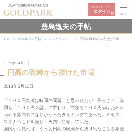
オンライントレード
ログイン
MENU
豊島逸夫の手帖
TOP
豊島逸夫の手帖
バックナンバー
円高の呪縛から抜けた市場
Page1410
円高の呪縛から抜けた市場
2013年5月10日
「１００円突破は時間の問題」と思われたが、焦らされ、論
調も「１００円の壁」に変わり、性急な１００円論はためら
われる雰囲気になりかかったタイミングであった。ミセス・
ワタナベもドル売り・円買いに傾いていた。
国内から見れば、やっと円高の呪縛から抜け出たことを象徴