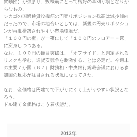
変動性）が強まり、投機筋にとって格好の草刈り場となりが
ちなもの。
シカゴの国際通貨投機筋の円売りポジション残高は減少傾向
だったので、市場の地合いとしては、新規の円売りポジショ
ンが再度構築されやすい市場環境だ。
「１００円の壁」が一夜にして「１００円のフロアー＝床」
に変身しつつある。
なお、１００円の節目突破は、「オフサイド」と判定される
リスクも孕む。通貨安競争を刺激することは必定だ。今週末
の主要７か国（Ｇ７）財務相・中央銀行総裁会議における参
加国の反応が注目される状況になってきた。
なお、金価格は円建てで下がりにくく上がりやすい状況とな
ろう。
ドル建て金価格はこう着状態だ。
2013年