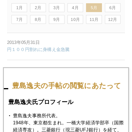
1月
2月
3月
4月
5月
6月
7月
8月
9月
10月
11月
12月
2013年05月31日
円１００円割れに身構え金急騰
2013年05月30日
株の表層雪崩、残る根雪の実態は？
豊島逸夫の手帖の閲覧にあたって
2013年05月29日
豊島逸夫氏プロフィール
日本国に０.８％でカネ貸せるか
豊島逸夫事務所代表。
1948年、東京都生まれ。一橋大学経済学部卒（国際
2013年05月28日
経済専攻）。三菱銀行（現三菱UFJ銀行）を経て、
プロにおいしい日本市場