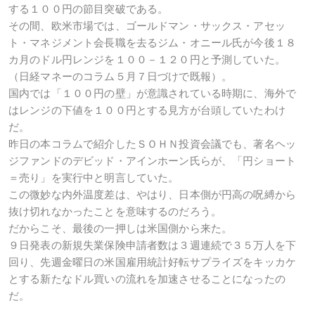
する１００円の節目突破である。
その間、欧米市場では、ゴールドマン・サックス・アセッ
ト・マネジメント会長職を去るジム・オニール氏が今後１８
カ月のドル円レンジを１００－１２０円と予測していた。
（日経マネーのコラム５月７日づけで既報）。
国内では「１００円の壁」が意識されている時期に、海外で
はレンジの下値を１００円とする見方が台頭していたわけ
だ。
昨日の本コラムで紹介したＳＯＨＮ投資会議でも、著名ヘッ
ジファンドのデビッド・アインホーン氏らが、「円ショート
＝売り」を実行中と明言していた。
この微妙な内外温度差は、やはり、日本側が円高の呪縛から
抜け切れなかったことを意味するのだろう。
だからこそ、最後の一押しは米国側から来た。
９日発表の新規失業保険申請者数は３週連続で３５万人を下
回り、先週金曜日の米国雇用統計好転サプライズをキッカケ
とする新たなドル買いの流れを加速させることになったの
だ。