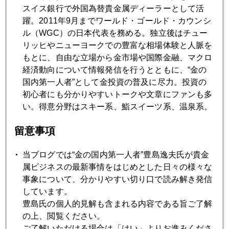
スイス銀行で外国為替貴金属ディーラーとして活
躍。2011年9月までワールド・ゴールド・カウンシ
2013年05月24日
ル（WGC）の日本代表を務める。独立後はチュー
日本株と金をバブルから救った「５．２３」急落
リッヒやニューヨークでの豊富な相場体験と人脈を
もとに、自由な立場から金市場や国際金融、マクロ
経済動向について情報発信を行うとともに、“金の
2013年05月23日
国内第一人者”として金投資の普及に尽力。投資の
ＱＥなき世界に身構える市場
初心者にも分かりやすいトークや文章にファンも多
い。得意分野はスキー系、鮨スイーツ系、温泉系。
2013年05月22日
留意事項
「無国籍企業」アップル 租税回避疑惑
当ブログでは“金の国内第一人者”豊島逸夫氏が貴金
属ビジネスの最新事情をはじめとした日々の様々な
2013年05月21日
事象について、分かりやすい切り口で読み解き発信
米国債格下げ警告で金急反発
しています。
豊島氏の個人的見解も含まれる内容である旨ご了解
の上、閲覧ください。
2013年05月17日
ご了解いただける場合は「はい」よりお進みくださ