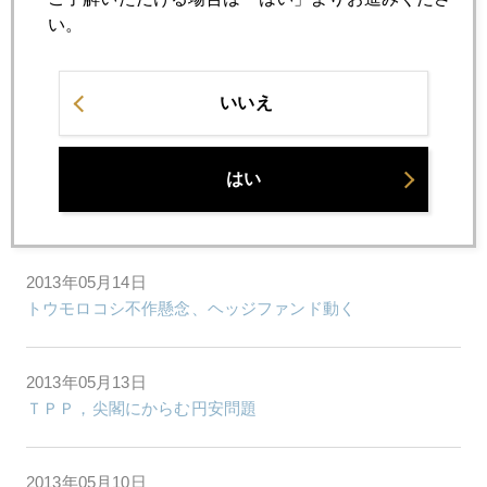
コネチカットからＮＹへ
い。
2013年05月16日
いいえ
ＮＹに見る、「急ぎばたらき」の日本株買い
はい
2013年05月15日
日本株への本気度を示すソニー事業分離提案
2013年05月14日
トウモロコシ不作懸念、ヘッジファンド動く
2013年05月13日
ＴＰＰ，尖閣にからむ円安問題
2013年05月10日