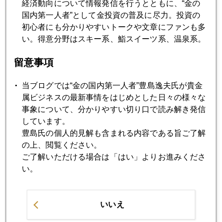
経済動向について情報発信を行うとともに、“金の
日銀に信任票を投じる金投資家たち
国内第一人者”として金投資の普及に尽力。投資の
初心者にも分かりやすいトークや文章にファンも多
い。得意分野はスキー系、鮨スイーツ系、温泉系。
2013年01月22日
アラブの「春」から「夏」へ
留意事項
2013年01月21日
当ブログでは“金の国内第一人者”豊島逸夫氏が貴金
デフレを輸出する日本、問われる政権の品格
属ビジネスの最新事情をはじめとした日々の様々な
事象について、分かりやすい切り口で読み解き発信
しています。
2013年01月18日
豊島氏の個人的見解も含まれる内容である旨ご了解
90円突破 官製円売りバブルの匂い
の上、閲覧ください。
ご了解いただける場合は「はい」よりお進みくださ
い。
2013年01月17日
政治家口先介入をこなして円安進行
いいえ
2013年01月16日