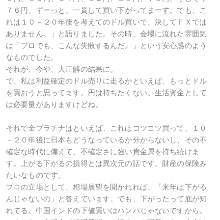
７６円、ずーっと、一貫して買い下がってまーす。でも、こ
れは１０－２０年後を考えてのドル買いで、決してＦＸでは
ありません。」と語りました。その時、会場に流れた雰囲気
は「プロでも、こんな失敗するんだ。」という安心感のよう
なものでした。
それが、今や、大正解の結果に。
で、私は利益確定のドル売りに走るかといえば、もっとドル
を買おうと思ってます。円は持ちたくない。生活資金として
は必要量がありますけどね。
それで金プラチナはといえば、これはコツコツ買って、１０
－２０年後に日本もどうなっているか分からないし、その不
確定な時代に備えて、不確定さに強い貴金属を持ち続けま
す。上がる下がるの損得とは異次元の話です。財産の保険み
たいなものです。
プロの立場として、相場展望を聞かれれば、「来年は下がる
んじゃないの」と答えています。でも、下がったって底が知
れてる。中国インドの下値買いはハンパじゃないですから。