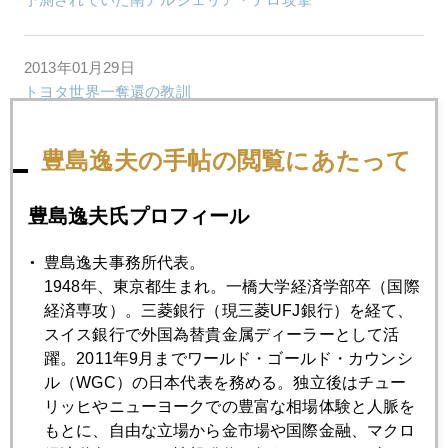
2013年01月29日
トヨタ世界一奪還の教訓
豊島逸夫の手帖の閲覧にあたって
2013年01月28日
ドル建て金価格下落と円安進行のスピード競争
豊島逸夫氏プロフィール
2013年01月25日
豊島逸夫事務所代表。
ソロス氏、通貨戦争、円安に警戒感
1948年、東京都生まれ。一橋大学経済学部卒（国際
経済専攻）。三菱銀行（現三菱UFJ銀行）を経て、
スイス銀行で外国為替貴金属ディーラーとして活
2013年01月24日
躍。2011年9月までワールド・ゴールド・カウンシ
ハネムーン終わって・・・
ル（WGC）の日本代表を務める。独立後はチュー
リッヒやニューヨークでの豊富な相場体験と人脈を
もとに、自由な立場から金市場や国際金融、マクロ
2013年01月23日