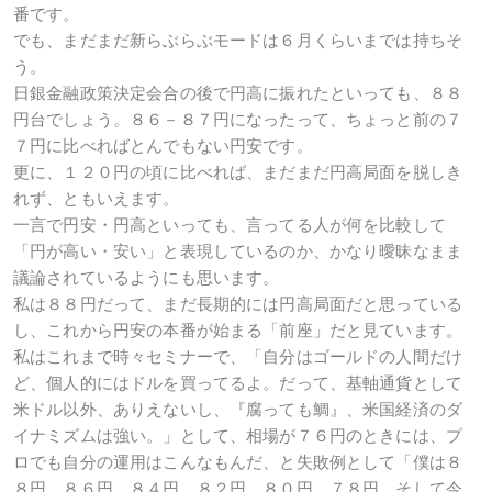
番です。
でも、まだまだ新らぶらぶモードは６月くらいまでは持ちそ
う。
日銀金融政策決定会合の後で円高に振れたといっても、８８
円台でしょう。８６－８７円になったって、ちょっと前の７
７円に比べればとんでもない円安です。
更に、１２０円の頃に比べれば、まだまだ円高局面を脱しき
れず、ともいえます。
一言で円安・円高といっても、言ってる人が何を比較して
「円が高い・安い」と表現しているのか、かなり曖昧なまま
議論されているようにも思います。
私は８８円だって、まだ長期的には円高局面だと思っている
し、これから円安の本番が始まる「前座」だと見ています。
私はこれまで時々セミナーで、「自分はゴールドの人間だけ
ど、個人的にはドルを買ってるよ。だって、基軸通貨として
米ドル以外、ありえないし、『腐っても鯛』、米国経済のダ
イナミズムは強い。」として、相場が７６円のときには、プ
ロでも自分の運用はこんなもんだ、と失敗例として「僕は８
８円、８６円、８４円、８２円、８０円、７８円、そして今