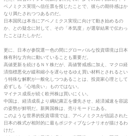
ベノミクス実現へ信任票を投じたことで、彼らの期待感はか
なり満たされつつあるのだ。
日本国民は本当にアベノミクス実現に向けて動き始めるの
か、との疑念に対して、その「本気度」が選挙結果で伝わっ
たことはたしかだ。
更に、日本が参院選一色の間にグローバルな投資環境は日本
株有利な方向に動いていることも重要だ。
高値更新を続けるＮＹ株だが、高値警戒感に加え、マクロ経
済指標悪化が緩和縮小を遅らせるゆえ買い材料とされるとい
う特殊な解釈が一般化しつつあることは、投資家心理として
必ずしも「心地良い」ものではない。
マイナス成長が続く欧州株は買いにくい。
中国は、経済成長より綱紀粛正を優先させ、経済減速を容認
の姿勢が鮮明だ。新興国株は、売りモードにある。
このような世界的投資環境では、アベノミクスが信認された
日本の株式が相対的に最もポジティブなシナリオが描けるわ
けだ。