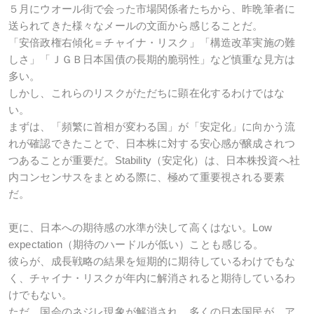
５月にウオール街で会った市場関係者たちから、昨晩筆者に
送られてきた様々なメールの文面から感じることだ。
「安倍政権右傾化＝チャイナ・リスク」「構造改革実施の難
しさ」「ＪＧＢ日本国債の長期的脆弱性」など慎重な見方は
多い。
しかし、これらのリスクがただちに顕在化するわけではな
い。
まずは、「頻繁に首相が変わる国」が「安定化」に向かう流
れが確認できたことで、日本株に対する安心感が醸成されつ
つあることが重要だ。Stability（安定化）は、日本株投資へ社
内コンセンサスをまとめる際に、極めて重要視される要素
だ。
更に、日本への期待感の水準が決して高くはない。Low
expectation（期待のハードルが低い）ことも感じる。
彼らが、成長戦略の結果を短期的に期待しているわけでもな
く、チャイナ・リスクが年内に解消されると期待しているわ
けでもない。
ただ、国会のネジレ現象が解消され、多くの日本国民が、ア