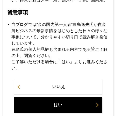
い。得意分野はスキー系、鮨スイーツ系、温泉系。
2013年07月23日
金１３００ドル台回復
留意事項
当ブログでは“金の国内第一人者”豊島逸夫氏が貴金
2013年07月22日
属ビジネスの最新事情をはじめとした日々の様々な
ヘッジファンドの背中を押す「アベ信任」
事象について、分かりやすい切り口で読み解き発信
しています。
豊島氏の個人的見解も含まれる内容である旨ご了解
2013年07月19日
の上、閲覧ください。
ジム・ロジャーズとお鮨
ご了解いただける場合は「はい」よりお進みくださ
い。
2013年07月18日
早くも送別会モード、ＦＲＢ議長議会質疑応答
いいえ
2013年07月17日
はい
新興国から日本株へマネー流入加速