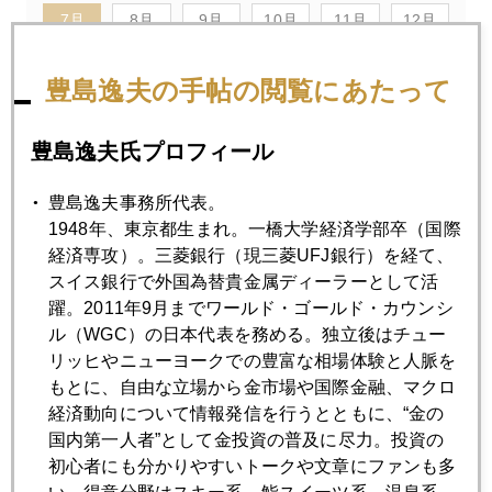
7月
8月
9月
10月
11月
12月
豊島逸夫の手帖の閲覧にあたって
2013年07月31日
米大統領とＦＲＢ議長が女性になる日
豊島逸夫氏プロフィール
豊島逸夫事務所代表。
2013年07月30日
1948年、東京都生まれ。一橋大学経済学部卒（国際
参院選後の資産運用 株で攻め 金で守る
経済専攻）。三菱銀行（現三菱UFJ銀行）を経て、
スイス銀行で外国為替貴金属ディーラーとして活
2013年07月29日
躍。2011年9月までワールド・ゴールド・カウンシ
円高へ潮目の変化の兆し
ル（WGC）の日本代表を務める。独立後はチュー
リッヒやニューヨークでの豊富な相場体験と人脈を
もとに、自由な立場から金市場や国際金融、マクロ
2013年07月25日
経済動向について情報発信を行うとともに、“金の
株価・ドル円を動かすバーナンキ後任人事
国内第一人者”として金投資の普及に尽力。投資の
初心者にも分かりやすいトークや文章にファンも多