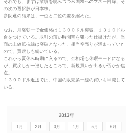
それでも、まずは業績を睨みつつ米国株へのマネー回帰。そ
の次の選択肢が日本株。
参院選の結果は、一位と二位の差を縮めた。
なお、月曜朝一で金価格は１３００ドル突破。１３１０ドル
台をつけている。取引の薄い時間帯を狙った仕掛けだが、当
面の上値抵抗線は突破となった。相当空売りが溜まっていた
ので、買戻しも続いている。
これから夏休み時期に入るので、金相場も休暇モードになる
が、買戻しが一巡したところで、新規買いが出るか否かが焦
点。
１３００ドル近辺では、中国の販売第一線の買いも半減して
いる。
2013年
1月
2月
3月
4月
5月
6月