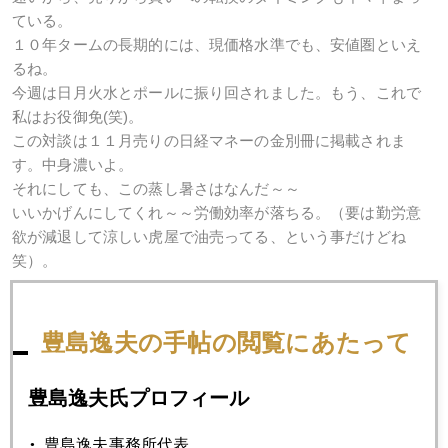
ている。
１０年タームの長期的には、現価格水準でも、安値圏といえ
るね。
今週は日月火水とポールに振り回されました。もう、これで
私はお役御免(笑)。
この対談は１１月売りの日経マネーの金別冊に掲載されま
す。中身濃いよ。
それにしても、この蒸し暑さはなんだ～～
いいかげんにしてくれ～～労働効率が落ちる。（要は勤労意
欲が減退して涼しい虎屋で油売ってる、という事だけどね
笑）。
豊島逸夫の手帖の閲覧にあたって
2013年
1月
2月
3月
4月
5月
6月
豊島逸夫氏プロフィール
7月
8月
9月
10月
11月
12月
豊島逸夫事務所代表。