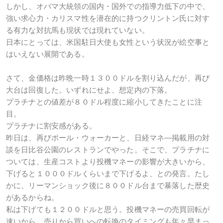
しかし、オバマ大統領の国内・国外での指導力低下の中で、
強い求心力・カリスマ性を潜在的に持つクリントン氏に対す
る有力な対抗馬も現状では現れていない。
日本にとっては、米国駐日大使も女性という状況が絵空事と
はいえない展開である。
さて、金価格は昨晩一時１３００ドルを割り込んだが、再び
大台は回復した。いずれにせよ、想定内の下落。
プラチナとの値差が８０ドル程度に縮小してきたことに注
目。
プラチナに割安感がある。
昨日は、再びポール・ウォーカーと、日経マネ―掲載用の対
談を日比谷公園のレストランでやった。そこで、プラチナに
ついては、生産コストより投機マネーの影響が大きいから、
下げると１０００ドルくらいまで下げるよ、との発言。たし
かに、リーマンショック後に８００ドル台まで暴落した歴史
があるからね。
私は下げても１２００ドルと思う。投機マネーの売買回転が
速いから、売りから買いへの転換のタイミングも年々早まっ