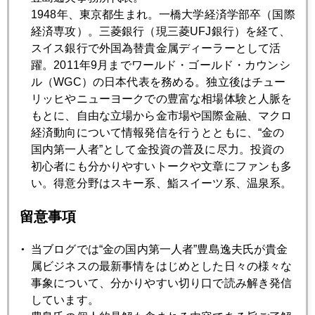
1948年、東京都生まれ。一橋大学経済学部卒（国際
経済専攻）。三菱銀行（現三菱UFJ銀行）を経て、
2013年10月31日
スイス銀行で外国為替貴金属ディーラーとして活
バーナンキ氏もレーム・ダックの兆し
躍。2011年9月までワールド・ゴールド・カウンシ
ル（WGC）の日本代表を務める。独立後はチュー
リッヒやニューヨークでの豊富な相場体験と人脈を
2013年10月30日
もとに、自由な立場から金市場や国際金融、マクロ
天安門前車突入、政府が恐れる抗議の連鎖
経済動向について情報発信を行うとともに、“金の
国内第一人者”として金投資の普及に尽力。投資の
初心者にも分かりやすいトークや文章にファンも多
2013年10月29日
い。得意分野はスキー系、鮨スイーツ系、温泉系。
おひとり様高齢者向けレンタル家族
留意事項
2013年10月28日
当ブログでは“金の国内第一人者”豊島逸夫氏が貴金
中国が米国債を大量売却する日
属ビジネスの最新事情をはじめとした日々の様々な
事象について、分かりやすい切り口で読み解き発信
しています。
2013年10月25日