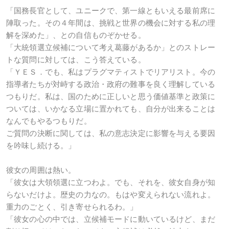
「国務長官として、ユニークで、第一線ともいえる最前席に
陣取った。その４年間は、挑戦と世界の機会に対する私の理
解を深めた」、との自信ものぞかせる。
「大統領選立候補について考え葛藤があるか」とのストレー
トな質問に対しては、こう答えている。
「ＹＥＳ．でも、私はプラグマティストでリアリスト。今の
指導者たちが対峙する政治・政府の難事を良く理解している
つもりだ。私は、国のために正しいと思う価値基準と政策に
ついては、いかなる立場に置かれても、自分が出来ることは
なんでもやるつもりだ。
ご質問の決断に関しては、私の意志決定に影響を与える要因
を吟味し続ける。」
彼女の周囲は熱い。
「彼女は大領領選に立つわよ。でも、それを、彼女自身が知
らないだけよ。歴史の力なの。もはや変えられない流れよ。
重力のごとく、引き寄せられるわ。」
「彼女の心の中では、立候補モードに動いているけど、まだ