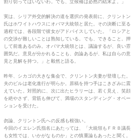
割り切ってはいないわ。でも、立候補は必然の結末よ。」
実は、シリア外交的解決の道を選択の発表前に、クリントン
氏はホワイトハウスにオバマ大統領と居た。その決断に至る
過程では、各段階で彼女がアドバイスしていた。「ロシアと
の交渉が難しいことは熟知している。でも、できること。押
して前進あるのみ。オバマ大統領とは、議論するが、良い雰
囲気だ。意見が分かれることも、勿論あるが、私は自らの意
見と見解を持つ。」と毅然と語る。
昨年、シカゴの大きな集会で、クリントン夫妻が登壇した。
夫のビルは老化進行が明らか。原稿を持つ手はこきざみに震
えていた。対照的に、次に出たヒラリーは、若く見え、笑顔
を絶やさず、背筋も伸びて、満場のスタンディング・オベー
ションを受けた。
勿論、クリントン氏への反感も根強い。
今回のイエレン氏指名にあたっては、「大統領もＦＲＢ議長
も女性では、いかがなものか」との慎重論もあったと聞く。