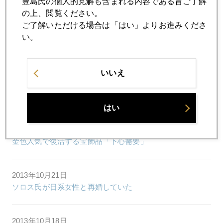
豊島氏の個人的見解も含まれる内容である旨ご了解
２０１４年のイエレン・リスク
の上、閲覧ください。
ご了解いただける場合は「はい」よりお進みくださ
い。
2013年10月24日
緩める米国、締める中国
いいえ
2013年10月23日
米雇用統計悪化で金価格急騰
はい
2013年10月22日
金色人気で復活する宝飾品「下心需要」
2013年10月21日
ソロス氏が日系女性と再婚していた
2013年10月18日