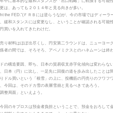
年中に基本的な緩和スタンスが「出口戦略」に転換する可能
更は、あっても２０１４年と見る向きが多い。
 fight the FED."(ＦＲＢには逆らうな)が、今の市場ではディ
、緩和スタンスには変更なし、ということが確認される可能
円買いを入れてきたわけだ。
売り材料はほぼ出尽くし、円安第二ラウンドは、ニューヨー
係者の間では、そろそろ、アベノミクスとのハネムーンは終
ドの構造要因、即ち、日本の貿易収支赤字化傾向は変わらな
、日本（円）に比し、一足先に回復の道を歩み出したことは
りドル買いという「根雪」の上に、投機筋の円売りのフワフ
、今回は、そのドカ雪の表層雪崩と見るべきであろう。
調整局面」といえよう。
今回のキプロスは預金者負担ということで、預金をおろして