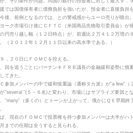
が、その条件が問題。同国の銀行の預金者に対して最大９．
援では国債保有者に債務負担を強いたが、預金者に直接負担
今後、前例となるのでは、との警戒感からユーロ売りが噴出
ヨーク市場引け後にＣＦＴＣ（米国商品先物取引委員会）が
の円売り越し幅（１２日時点）が、前週比２万４１２万増の
。（２０１２年１２月１１日以来の高水準である。）
９，２０日にＦＯＭＣを控える。
、回を追うごとにバーナンキＦＲＢ議長の金融緩和姿勢に慎
してきた。
Ｃ参加メンバーの中で緩和慎重論（通称タカ派）が"a few"
"several "(５－６名)と変わり、市場にはサプライズ要
、"many"（多くの）とトーンが上がって、俄かにＱＥ早期
。
ば、現在のＦＯＭＣで投票権を持つ参加メンバーは大半がハ
月までの任期は全うすると見られる。