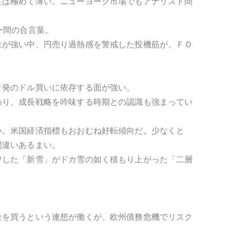
性は極めて薄い。ニューヨーク市場でもアナリスト間
ーラー間の合言葉。
性が強い中、円売り過熱感を警戒した投機筋が、ＦＯ
ク発のドル買いに依存する面が強い。
わり、成長戦略を吟味する時期との認識も強まってい
い。米国経済指標もおおむね好転傾向だ。少なくと
間違いあるまい。
ワした「新雪」がドカ雪の如く積もり上がった「二層
金を買うという連想が働くが、欧州債務危機でリスク