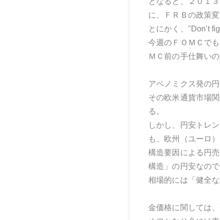
となると、２０１３
に、ＦＲＢの政策変
とにかく、"Don't
今週のＦＯＭＣでも
ＭＣ前の手仕舞いの
アベノミクス発の円
その欧米通貨市場関
る。
しかし、円安トレン
も、欧州（ユーロ）
構造要因による円売
構造」の円安なので
相場的には「健全な
金価格に関しては、