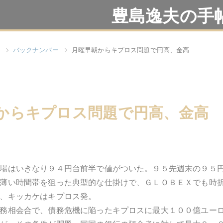
豊島逸夫の手
バックナンバー
月曜早朝からキプロス問題で円高、金高
からキプロス問題で円高、金高
場はいきなり９４円台前半で値がついた。９５先週末の９５
薄い時間帯を狙った典型的な仕掛けで、ＧＬＯＢＥＸでも時
、キッカケはキプロス発。
務相会合で、債務危機に陥ったキプロスに最大１００億ユー