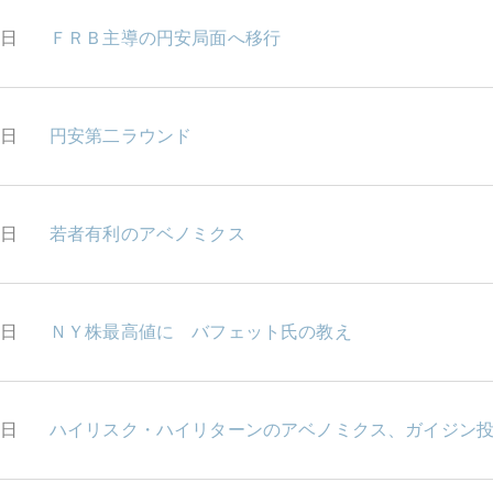
1日
ＦＲＢ主導の円安局面へ移行
8日
円安第二ラウンド
7日
若者有利のアベノミクス
6日
ＮＹ株最高値に バフェット氏の教え
5日
ハイリスク・ハイリターンのアベノミクス、ガイジン