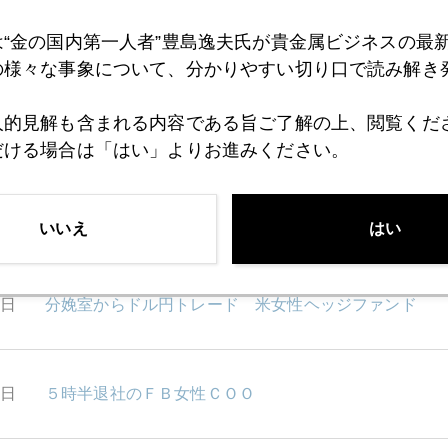
8日
月曜早朝からキプロス問題で円高、金高
は“金の国内第一人者”豊島逸夫氏が貴金属ビジネスの最
の様々な事象について、分かりやすい切り口で読み解き
人的見解も含まれる内容である旨ご了解の上、閲覧くだ
5日
９６円容認？米財務長官、訪中、日本は素通り
だける場合は「はい」よりお進みください。
4日
株価と金
いいえ
はい
3日
分娩室からドル円トレード 米女性ヘッジファンド
2日
５時半退社のＦＢ女性ＣＯＯ