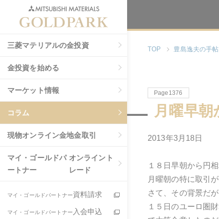
三菱マテリアルの金投資
TOP
豊島逸夫の手帖
金投資を始める
マーケット情報
Page1376
月曜早朝
コラム
現物
オンライン金地金取引
2013年3月18日
マイ・ゴールドパ
オンライント
１８日早朝から円相
ートナー
レード
月曜朝の特に取引が
さて、その背景だが
資料請求
マイ・ゴールドパートナー
１５日のユーロ圏財
入会申込
マイ・ゴールドパートナー