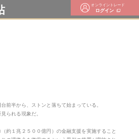
オンライントレード
帖
ログイン
円台前半から、ストンと落ちて始まっている。
折見られる現象だ。
ロ（約１兆２５００億円）の金融支援を実施すること