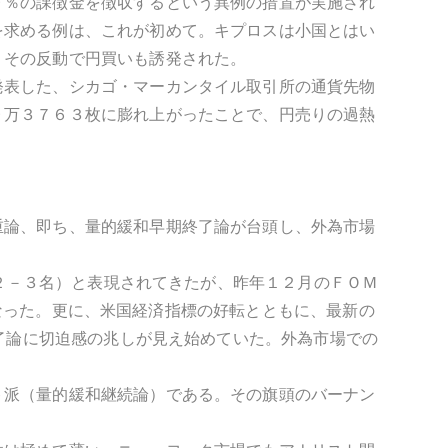
９％の課徴金を徴収するという異例の措置が実施され
を求める例は、これが初めて。キプロスは小国とはい
。その反動で円買いも誘発された。
発表した、シカゴ・マーカンタイル取引所の通貨先物
９万３７６３枚に膨れ上がったことで、円売りの過熱
重論、即ち、量的緩和早期終了論が台頭し、外為市場
（２－３名）と表現されてきたが、昨年１２月のＦＯＭ
因となった。更に、米国経済指標の好転とともに、最新の
終了論に切迫感の兆しが見え始めていた。外為市場での
ト派（量的緩和継続論）である。その旗頭のバーナン