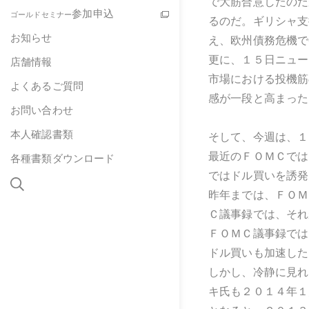
で大筋合意したのだ
参加申込
ゴールドセミナー
るのだ。ギリシャ支
お知らせ
え、欧州債務危機で
更に、１５日ニュー
店舗情報
市場における投機筋
よくあるご質問
感が一段と高まった
お問い合わせ
本人確認書類
そして、今週は、１
最近のＦＯＭＣでは
各種書類ダウンロード
ではドル買いを誘発
昨年までは、ＦＯＭ
Ｃ議事録では、それが
ＦＯＭＣ議事録では
ドル買いも加速した
しかし、冷静に見れ
キ氏も２０１４年１