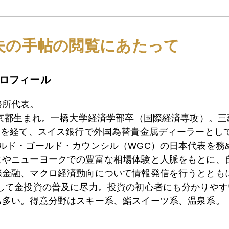
6日
キプロスが残したココロの傷
夫の手帖の閲覧にあたって
5日
岩田日銀新総裁の本音語録
ロフィール
務所代表。
2日
黒田会見に欧米は円高の反応
東京都生まれ。一橋大学経済学部卒（国際経済専攻）。
）を経て、スイス銀行で外国為替貴金属ディーラーとして
ールド・ゴールド・カウンシル（WGC）の日本代表を務
1日
キプロスが発する日本への警鐘
ヒやニューヨークでの豊富な相場体験と人脈をもとに、
際金融、マクロ経済動向について情報発信を行うとともに
として金投資の普及に尽力。投資の初心者にも分かりやす
も多い。得意分野はスキー系、鮨スイーツ系、温泉系。
9日
キプロス問題で再びプラチナが金よりディスカウント