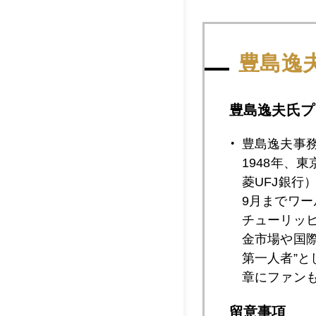
2013年03月2
豊島逸
2013年03月2
豊島逸夫氏プ
豊島逸夫事
2013年03月2
1948年、
菱UFJ銀行
9月までワ
2013年03月2
チューリッ
金市場や国
第一人者”
章にファン
2013年03月1
留意事項