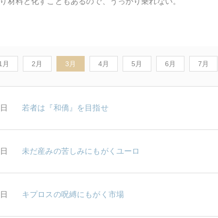
り材料と化すこともあるので、うっかり乗れない。
1月
2月
3月
4月
5月
6月
7月
9日
若者は『和僑』を目指せ
8日
未だ産みの苦しみにもがくユーロ
7日
キプロスの呪縛にもがく市場