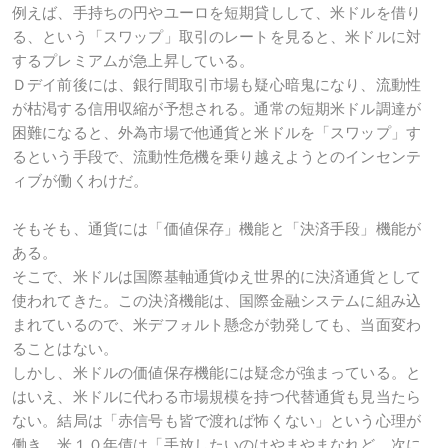
例えば、手持ちの円やユーロを短期貸しして、米ドルを借り
る、という「スワップ」取引のレートを見ると、米ドルに対
するプレミアムが急上昇している。
Ｄデイ前後には、銀行間取引市場も疑心暗鬼になり、流動性
が枯渇する信用収縮が予想される。通常の短期米ドル調達が
困難になると、外為市場で他通貨と米ドルを「スワップ」す
るという手段で、流動性危機を乗り越えようとのインセンテ
ィブが働くわけだ。
そもそも、通貨には「価値保存」機能と「決済手段」機能が
ある。
そこで、米ドルは国際基軸通貨ゆえ世界的に決済通貨として
使われてきた。この決済機能は、国際金融システムに組み込
まれているので、米デフォルト懸念が勃発しても、当面変わ
ることはない。
しかし、米ドルの価値保存機能には疑念が強まっている。と
はいえ、米ドルに代わる市場規模を持つ代替通貨も見当たら
ない。結局は「赤信号も皆で渡れば怖くない」という心理が
働き、米１０年債は「手放したいのはやまやまなれど、次に