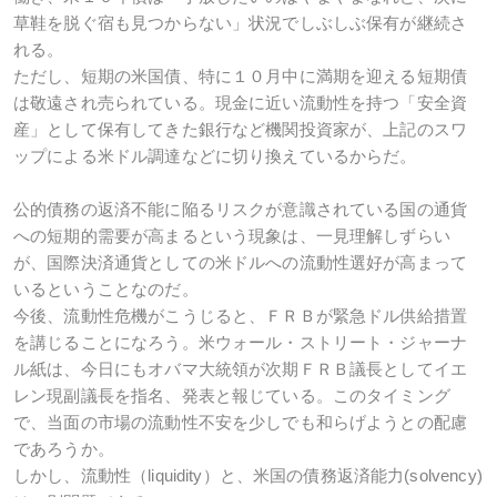
草鞋を脱ぐ宿も見つからない」状況でしぶしぶ保有が継続さ
れる。
ただし、短期の米国債、特に１０月中に満期を迎える短期債
は敬遠され売られている。現金に近い流動性を持つ「安全資
産」として保有してきた銀行など機関投資家が、上記のスワ
ップによる米ドル調達などに切り換えているからだ。
公的債務の返済不能に陥るリスクが意識されている国の通貨
への短期的需要が高まるという現象は、一見理解しずらい
が、国際決済通貨としての米ドルへの流動性選好が高まって
いるということなのだ。
今後、流動性危機がこうじると、ＦＲＢが緊急ドル供給措置
を講じることになろう。米ウォール・ストリート・ジャーナ
ル紙は、今日にもオバマ大統領が次期ＦＲＢ議長としてイエ
レン現副議長を指名、発表と報じている。このタイミング
で、当面の市場の流動性不安を少しでも和らげようとの配慮
であろうか。
しかし、流動性（liquidity）と、米国の債務返済能力(solvency)