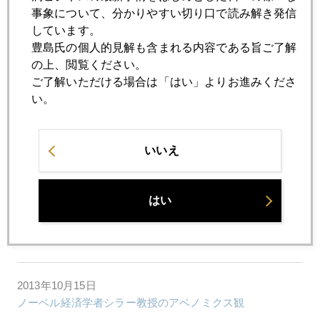
事象について、分かりやすい切り口で読み解き発信
2013年10月21日
しています。
ソロス氏が日系女性と再婚していた
豊島氏の個人的見解も含まれる内容である旨ご了解
の上、閲覧ください。
ご了解いただける場合は「はい」よりお進みくださ
2013年10月18日
い。
デフォルト回避後のトレンド、ドル不安でもドル高
いいえ
2013年10月17日
米国債務問題最終幕
はい
2013年10月16日
台風一過に備える米国市場
2013年10月15日
ノーベル経済学者シラー教授のアベノミクス観