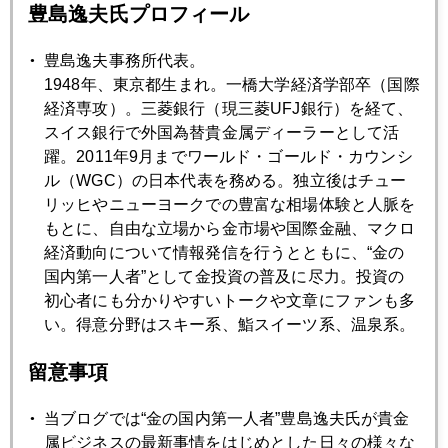
豊島逸夫氏プロフィール
2013年10月28日
中国が米国債を大量売却する日
豊島逸夫事務所代表。
1948年、東京都生まれ。一橋大学経済学部卒（国際
経済専攻）。三菱銀行（現三菱UFJ銀行）を経て、
2013年10月25日
スイス銀行で外国為替貴金属ディーラーとして活
２０１４年のイエレン・リスク
躍。2011年9月までワールド・ゴールド・カウンシ
ル（WGC）の日本代表を務める。独立後はチュー
2013年10月24日
リッヒやニューヨークでの豊富な相場体験と人脈を
緩める米国、締める中国
もとに、自由な立場から金市場や国際金融、マクロ
経済動向について情報発信を行うとともに、“金の
国内第一人者”として金投資の普及に尽力。投資の
2013年10月23日
初心者にも分かりやすいトークや文章にファンも多
米雇用統計悪化で金価格急騰
い。得意分野はスキー系、鮨スイーツ系、温泉系。
留意事項
2013年10月22日
金色人気で復活する宝飾品「下心需要」
当ブログでは“金の国内第一人者”豊島逸夫氏が貴金
属ビジネスの最新事情をはじめとした日々の様々な