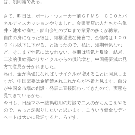
は、別問題である。
さて、昨日は、ポール・ウォーカー前ＧＦＭＳ ＣＥＯとパ
ネルディスカッションやりました。金販売店の人たちから亀
井・池水や商社・鉱山会社のプロまで業界の多くが聴衆。
自由の身になった彼は、結構過激な発言で、金価格は１００
０ドル以下に下がる、と語ったので、私は、短期弱気なれ
ど、そこまで弱気にはなれない、長期は強気と反論。結局、
二次的供給源のリサイクルからの供給増と、中国需要減の見
方で意見が分かれました。
私は、金が高値になればリサイクルが増えることは同意しま
すが、中国需要は金解禁されこれからが本番と見ます。自分
が中国金市場の創設・発展に直接関わってきたので、実態を
見てきているから。
今日も、日経マネー誌掲載用の対談で二人のがちんこをやる
ので、もっと深掘りしたいと思います。こういう健全なディ
ベートは大いに歓迎するところです。