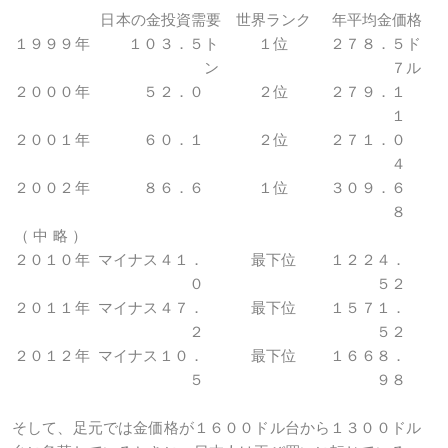
日本の金投資需要
世界ランク
年平均金価格
１９９９年
１０３．５
ト
１位
２７８．５
ド
ン
７
ル
２０００年
５２．０
２位
２７９．１
１
２００１年
６０．１
２位
２７１．０
４
２００２年
８６．６
１位
３０９．６
８
（ 中 略 ）
２０１０年
マイナス４１．
最下位
１２２４．
０
５２
２０１１年
マイナス４７．
最下位
１５７１．
２
５２
２０１２年
マイナス１０．
最下位
１６６８．
５
９８
そして、足元では金価格が１６００ドル台から１３００ドル