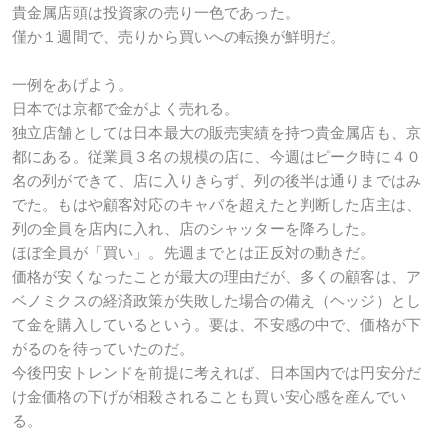
貴金属店頭は投資家の売り一色であった。
僅か１週間で、売りから買いへの転換が鮮明だ。
一例をあげよう。
日本では京都で金がよく売れる。
独立店舗としては日本最大の販売実績を持つ貴金属店も、京
都にある。従業員３名の規模の店に、今週はピーク時に４０
名の列ができて、店に入りきらず、列の後半は通りまではみ
でた。もはや顧客対応のキャパを超えたと判断した店主は、
列の全員を店内に入れ、店のシャッターを降ろした。
ほぼ全員が「買い」。先週までとは正反対の動きだ。
価格が安くなったことが最大の理由だが、多くの顧客は、ア
ベノミクスの経済政策が失敗した場合の備え（ヘッジ）とし
て金を購入しているという。要は、不安感の中で、価格が下
がるのを待っていたのだ。
今後円安トレンドを前提に考えれば、日本国内では円安分だ
け金価格の下げが相殺されることも買い安心感を産んでい
る。