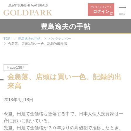
オンライントレード
ログイン
MENU
豊島逸夫の手帖
TOP
豊島逸夫の手帖
バックナンバー
金急落、店頭は買い一色、記録的出来高
Page1397
金急落、店頭は買い一色、記録的出
来高
2013年4月18日
今週、円建て金価格も急落する中で、日本人個人投資家は一
斉に買いに動いている。
先週、円建て金価格が３０年ぶりの高値圏で推移したとき、