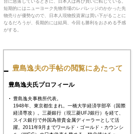
台に急落しているときに、日本人は再び買いに転じている。
短期的にはニューヨーク先物市場のレバレッジのかかった先
物売りが優勢なので、日本人現物投資家は買い下がることに
なるだろうが、長期的には結局、今回も勝利をおさめる予感
がする。
2013年
豊島逸夫の手帖の閲覧にあたって
1月
2月
3月
4月
5月
6月
7月
8月
9月
10月
11月
12月
豊島逸夫氏プロフィール
豊島逸夫事務所代表。
2013年04月30日
1948年、東京都生まれ。一橋大学経済学部卒（国際
プラチナ急騰 １５００ドル突破
経済専攻）。三菱銀行（現三菱UFJ銀行）を経て、
スイス銀行で外国為替貴金属ディーラーとして活
躍。2011年9月までワールド・ゴールド・カウンシ
2013年04月26日