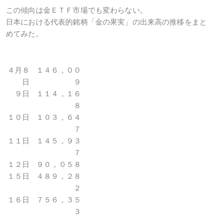
この傾向は金ＥＴＦ市場でも変わらない。
日本における代表的銘柄「金の果実」の出来高の推移をまと
めてみた。
４月８
１４６，００
日
９
９日
１１４，１６
８
１０日
１０３，６４
７
１１日
１４５，９３
７
１２日
９０，０５８
１５日
４８９，２８
２
１６日
７５６，３５
３