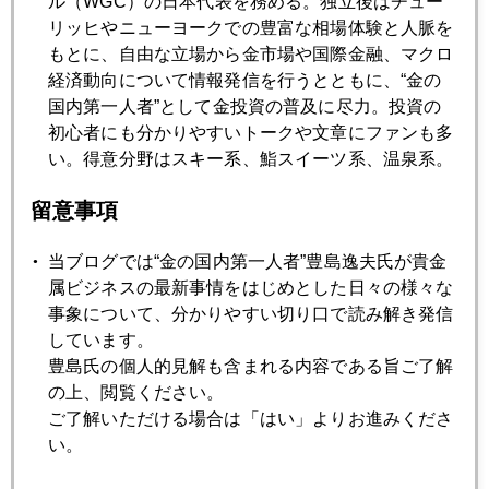
ル（WGC）の日本代表を務める。独立後はチュー
金の５月売り 早くも終息へ
リッヒやニューヨークでの豊富な相場体験と人脈を
もとに、自由な立場から金市場や国際金融、マクロ
経済動向について情報発信を行うとともに、“金の
2013年04月25日
国内第一人者”として金投資の普及に尽力。投資の
株式・商品市場に波及するサイバー戦争
初心者にも分かりやすいトークや文章にファンも多
い。得意分野はスキー系、鮨スイーツ系、温泉系。
2013年04月24日
留意事項
ゴールドマンサックス金売り推奨撤回
当ブログでは“金の国内第一人者”豊島逸夫氏が貴金
属ビジネスの最新事情をはじめとした日々の様々な
2013年04月23日
事象について、分かりやすい切り口で読み解き発信
北朝鮮有事は買い ロジャーズ氏
しています。
豊島氏の個人的見解も含まれる内容である旨ご了解
の上、閲覧ください。
2013年04月22日
ご了解いただける場合は「はい」よりお進みくださ
シンガポールからゴールドレポート
い。