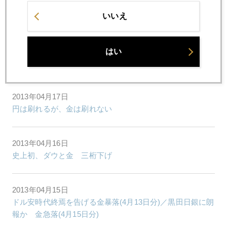
2013年04月19日
通貨大空位時代、通貨戦争、そして金急落
いいえ
2013年04月18日
はい
金急落、店頭は買い一色、記録的出来高
2013年04月17日
円は刷れるが、金は刷れない
2013年04月16日
史上初、ダウと金 三桁下げ
2013年04月15日
ドル安時代終焉を告げる金暴落(4月13日分)／黒田日銀に朗
報か 金急落(4月15日分)