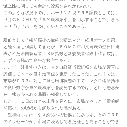
独立性に関しても余計な詮索をされかねない。
このような状況下では、バーナンキ現ＦＲＢ議長としては、
９月のＦＯＭＣで「量的緩和縮小」を明示することで、きっ
ちり「けじめ」をつけたいところであろう。
建前として「緩和縮小の最終決断はマクロ経済データ次第」
と繰り返し強調してきたが、ＦＯＭＣ声明文発表の翌日に発
表された米国製造業ＩＳＭ指数と新規失業保険申請者数は、
いずれも極めて良好な数字であった。
ここで、注目すべきは、マクロ経済指標好転を市場が素直に
評価してＮＹ株価も最高値を更新したことだ。これまでは、
市場がＦＲＢに対して疑心暗鬼状態の中で、マクロ経済指標
の良い数字が量的緩和縮小を誘発するのでは、という懸念か
ら、株も売られる局面が頻発していた。
しかし、１日のＮＹ株上昇を見るに、市場がやっと「量的緩
和縮小」の呪縛から解放された感がある。
「緩和縮小」は「引き締めへの転換」にあらず、とのＦＲＢ
のメッセージが、市場に浸透してきた証しと見ることができ