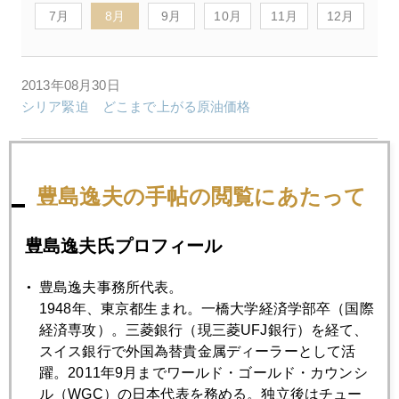
7月
8月
9月
10月
11月
12月
2013年08月30日
シリア緊迫 どこまで上がる原油価格
2013年08月29日
シリア情勢と原油価格
豊島逸夫の手帖の閲覧にあたって
豊島逸夫氏プロフィール
2013年08月28日
「９月波乱相場」の口火を切る円高
豊島逸夫事務所代表。
1948年、東京都生まれ。一橋大学経済学部卒（国際
経済専攻）。三菱銀行（現三菱UFJ銀行）を経て、
2013年08月27日
スイス銀行で外国為替貴金属ディーラーとして活
シリア巡る米露ミニ冷戦 切迫化
躍。2011年9月までワールド・ゴールド・カウンシ
ル（WGC）の日本代表を務める。独立後はチュー