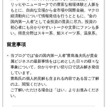
2013年08月26日
リッヒやニューヨークでの豊富な相場体験と人脈を
リーマンショック５年
もとに、自由な立場から金市場や国際金融、マクロ
経済動向について情報発信を行うとともに、“金の
国内第一人者”として金投資の普及に尽力。投資の
2013年08月23日
初心者にも分かりやすいトークや文章にファンも多
ドイツ総選挙 ギリシャ問題が蒸し返される
い。得意分野はスキー系、鮨スイーツ系、温泉系。
留意事項
2013年08月22日
９月波乱の予告篇
当ブログでは“金の国内第一人者”豊島逸夫氏が貴金
属ビジネスの最新事情をはじめとした日々の様々な
事象について、分かりやすい切り口で読み解き発信
2013年08月21日
しています。
マネー争奪、通貨安から「構造改革競争」へ
豊島氏の個人的見解も含まれる内容である旨ご了解
の上、閲覧ください。
ご了解いただける場合は「はい」よりお進みくださ
2013年08月19日
い。
金１３８０ドル台まで続騰