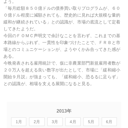
よう。
「毎月総額８５０億ドルの債券買い取りプログラムが、６０
０億ドル程度に減額されても、歴史的に見れば大規模な量的
緩和が継続されている」との認識が、市場の底流として定着
してきたようだ。
今回のＦＯＭＣ声明文で余計なことを言わず、これまでの基
本路線からぶれず、一貫性を印象づけたことで、ＦＲＢと市
場とのコミュニケーションが、ようやくかみ合ってきた感が
ある。
今晩発表される雇用統計で、仮に非農業部門新規雇用者数が
２０万人を超える良い数字が出たとして、市場に「緩和縮小
開始９月説」が強まっても、「緩和縮小、恐るるに足らず」
との認識が、相場を支える展開になると見る。
2013年
1月
2月
3月
4月
5月
6月