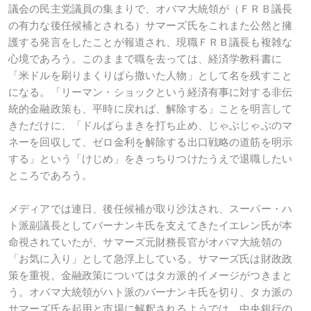
議会の民主党議員の集まりで、オバマ大統領が（ＦＲＢ議長
の有力な後任候補とされる）サマーズ氏をこれまた公然と擁
護する発言をしたことが報道され、現職ＦＲＢ議長も複雑な
心境であろう。このままで職を去っては、経済学教科書に
「米ドルを刷りまくりばら撒いた人物」として名を残すこと
になる。「リーマン・ショックという経済有事に対する非伝
統的金融政策も、平時に戻れば、解除する」ことを明言して
きただけに、「ドルばらまきを打ち止め、じゃぶじゃぶのマ
ネーを回収して、ゼロ金利を解除する出口戦略の道筋を明示
する」という「けじめ」をきっちりつけたうえで退職したい
ところであろう。
メディアでは連日、後任候補が取り沙汰され、スーパー・ハ
ト派副議長としてバーナンキ氏を支えてきたイエレン氏が本
命視されていたが、サマーズ元財務長官がオバマ大統領の
「お気に入り」として急浮上している。サマーズ氏は財政政
策を重視。金融政策についてはタカ派的イメージがつきまと
う。オバマ大統領がハト派のバーナンキ氏を切り、タカ派の
サマーズ氏を起用と市場に解釈されるようでは、中央銀行の