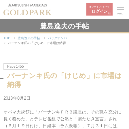
オンライントレード
ログイン
MENU
豊島逸夫の手帖
TOP
豊島逸夫の手帖
バックナンバー
バーナンキ氏の「けじめ」に市場は納得
Page1455
バーナンキ氏の「けじめ」に市場は
納得
2013年8月2日
オバマ大統領に「バーナンキＦＲＢ議長は、その職を充分に
長く務めた」とテレビ番組で公然と「肩たたき宣言」され
（６月１９日付け、日経本コラム既報）、７月３１日には、