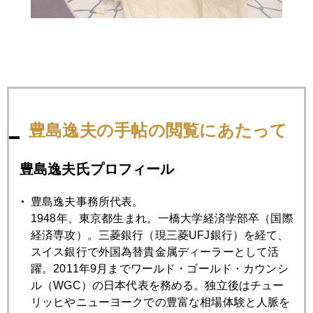
豊島逸夫の手帖の閲覧にあたって
豊島逸夫氏プロフィール
豊島逸夫事務所代表。
1948年、東京都生まれ。一橋大学経済学部卒（国際
2013年
経済専攻）。三菱銀行（現三菱UFJ銀行）を経て、
1月
2月
3月
4月
5月
6月
スイス銀行で外国為替貴金属ディーラーとして活
躍。2011年9月までワールド・ゴールド・カウンシ
7月
8月
9月
10月
11月
12月
ル（WGC）の日本代表を務める。独立後はチュー
リッヒやニューヨークでの豊富な相場体験と人脈を