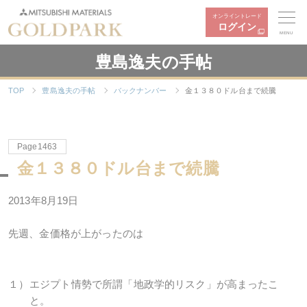
オンライントレード
ログイン
MENU
豊島逸夫の手帖
TOP
豊島逸夫の手帖
バックナンバー
金１３８０ドル台まで続騰
Page1463
金１３８０ドル台まで続騰
2013年8月19日
先週、金価格が上がったのは
１）
エジプト情勢で所謂「地政学的リスク」が高まったこ
と。