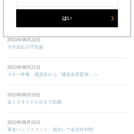
2013年08月23日
はい
ドイツ総選挙 ギリシャ問題が蒸し返される
2013年08月22日
９月波乱の予告篇
2013年08月21日
マネー争奪、通貨安から「構造改革競争」へ
2013年08月19日
金１３８０ドル台まで続騰
2013年08月15日
著名ヘッジファンド、相次いで金売却判明