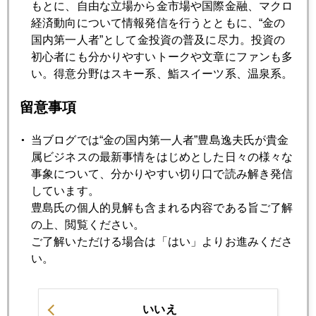
もとに、自由な立場から金市場や国際金融、マクロ
2013年08月30日
経済動向について情報発信を行うとともに、“金の
シリア緊迫 どこまで上がる原油価格
国内第一人者”として金投資の普及に尽力。投資の
初心者にも分かりやすいトークや文章にファンも多
い。得意分野はスキー系、鮨スイーツ系、温泉系。
2013年08月29日
シリア情勢と原油価格
留意事項
当ブログでは“金の国内第一人者”豊島逸夫氏が貴金
2013年08月28日
属ビジネスの最新事情をはじめとした日々の様々な
「９月波乱相場」の口火を切る円高
事象について、分かりやすい切り口で読み解き発信
しています。
豊島氏の個人的見解も含まれる内容である旨ご了解
2013年08月27日
の上、閲覧ください。
シリア巡る米露ミニ冷戦 切迫化
ご了解いただける場合は「はい」よりお進みくださ
い。
2013年08月26日
リーマンショック５年
いいえ