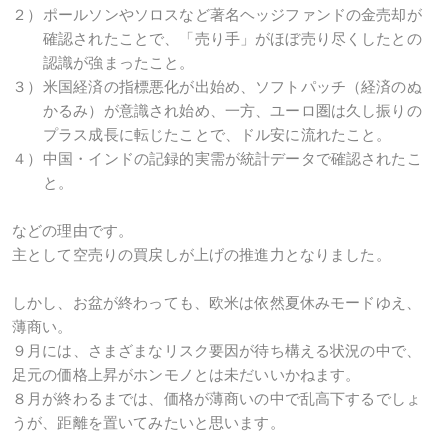
２）
ポールソンやソロスなど著名ヘッジファンドの金売却が
確認されたことで、「売り手」がほぼ売り尽くしたとの
認識が強まったこと。
３）
米国経済の指標悪化が出始め、ソフトパッチ（経済のぬ
かるみ）が意識され始め、一方、ユーロ圏は久し振りの
プラス成長に転じたことで、ドル安に流れたこと。
４）
中国・インドの記録的実需が統計データで確認されたこ
と。
などの理由です。
主として空売りの買戻しが上げの推進力となりました。
しかし、お盆が終わっても、欧米は依然夏休みモードゆえ、
薄商い。
９月には、さまざまなリスク要因が待ち構える状況の中で、
足元の価格上昇がホンモノとは未だいいかねます。
８月が終わるまでは、価格が薄商いの中で乱高下するでしょ
うが、距離を置いてみたいと思います。