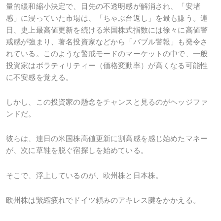
量的緩和縮小決定で、目先の不透明感が解消され、「安堵
感」に浸っていた市場は、「ちゃぶ台返し」を最も嫌う。連
日、史上最高値更新を続ける米国株式指数には徐々に高値警
戒感が強まり、著名投資家などから「バブル警報」も発令さ
れている。このような警戒モードのマーケットの中で、一般
投資家はボラティリティー（価格変動率）が高くなる可能性
に不安感を覚える。
しかし、この投資家の懸念をチャンスと見るのがヘッジファ
ンドだ。
彼らは、連日の米国株高値更新に割高感を感じ始めたマネー
が、次に草鞋を脱ぐ宿探しを始めている。
そこで、浮上しているのが、欧州株と日本株。
欧州株は緊縮疲れでドイツ頼みのアキレス腱をかかえる。