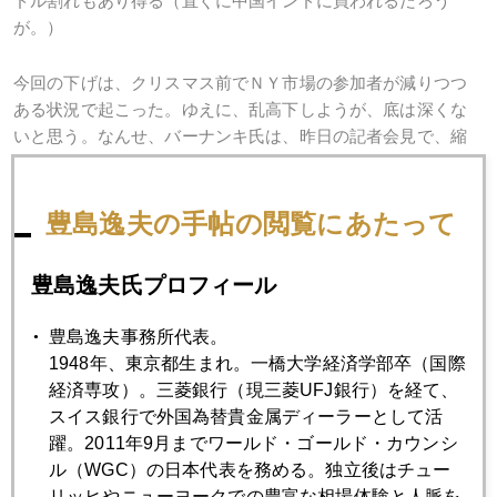
ドル割れもあり得る（直ぐに中国インドに買われるだろう
が。）
今回の下げは、クリスマス前でＮＹ市場の参加者が減りつつ
ある状況で起こった。ゆえに、乱高下しようが、底は深くな
いと思う。なんせ、バーナンキ氏は、昨日の記者会見で、縮
小とはいえ緩和状態が続くことを強調しているからだ。
豊島逸夫の手帖の閲覧にあたって
長期投資家にとっては、安値を拾うチャンス。
私もまた金を買います（増す）。プラチナも。。
豊島逸夫氏プロフィール
ただ、円安でそれほど安くならないのだけどね。
豊島逸夫事務所代表。
1948年、東京都生まれ。一橋大学経済学部卒（国際
円安でＮＹのドル建て金価格ほど派手な下げにはならない。
経済専攻）。三菱銀行（現三菱UFJ銀行）を経て、
スイス銀行で外国為替貴金属ディーラーとして活
躍。2011年9月までワールド・ゴールド・カウンシ
ル（WGC）の日本代表を務める。独立後はチュー
2013年
リッヒやニューヨークでの豊富な相場体験と人脈を