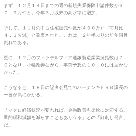
まず、１２月１４日までの週の新規失業保険申請件数が３
７．９万件と、今年３月以来の高水準に増加。
そして、１１月の中古住宅販売件数が４９０万戸（前月比
４．３％減）と発表された。これは、２年半ぶりの前年同月
割れである。
更に、１２月のフィラデルフィア連銀製造業業況指数は７．
０となり、小幅改善ながら、事前予想の１０．０には届かな
かった。
こうなると、１８日の記者会見でのバーナンキＦＲＢ議長の
一言が気にかかる。
「マクロ経済状況が変われば、金融政策も柔軟に対応する。
量的緩和減額を減らすこともありうる」との「釘刺し発言」
だ。