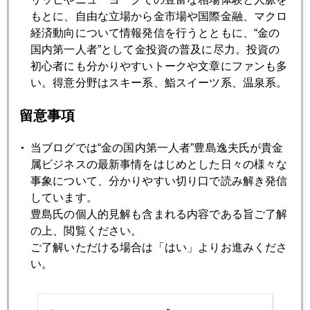
もとに、自由な立場から金市場や国際金融、マクロ
1月
2月
3月
4月
5月
6月
経済動向について情報発信を行うとともに、“金の
国内第一人者”として金投資の普及に尽力。投資の
7月
8月
9月
10月
11月
12月
初心者にも分かりやすいトークや文章にファンも多
い。得意分野はスキー系、鮨スイーツ系、温泉系。
2013年12月26日
留意事項
第一商品、違法勧誘で１０日間の業務停止処分
当ブログでは“金の国内第一人者”豊島逸夫氏が貴金
属ビジネスの最新事情をはじめとした日々の様々な
2013年12月25日
事象について、分かりやすい切り口で読み解き発信
米は良い金利上昇、中国は悪い金利上昇
しています。
豊島氏の個人的見解も含まれる内容である旨ご了解
の上、閲覧ください。
2013年12月24日
ご了解いただける場合は「はい」よりお進みくださ
経済各誌新年号に２０１４年市場展望寄稿
い。
2013年12月20日