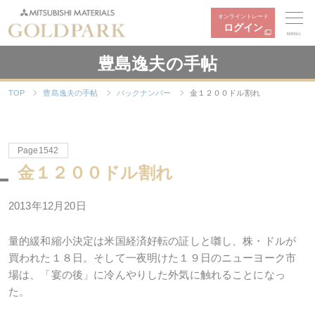
オンライントレード
ログイン
MENU
豊島逸夫の手帖
TOP
豊島逸夫の手帖
バックナンバー
金１２００ドル割れ
Page1542
金１２００ドル割れ
2013年12月20日
量的緩和縮小決定は米国経済好転の証しと囃し、株・ドルが
買われた１８日。そして一夜明けた１９日のニューヨーク市
場は、「宴の後」に冷んやりした外気に触れることになっ
た。