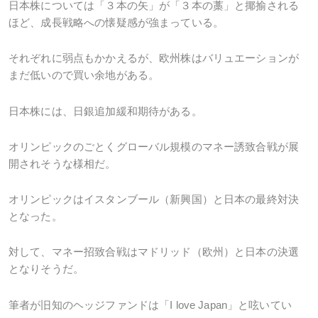
日本株については「３本の矢」が「３本の藁」と揶揄される
ほど、成長戦略への懐疑感が強まっている。
それぞれに弱点もかかえるが、欧州株はバリュエーションが
まだ低いので買い余地がある。
日本株には、日銀追加緩和期待がある。
オリンピックのごとくグローバル規模のマネー誘致合戦が展
開されそうな様相だ。
オリンピックはイスタンブール（新興国）と日本の最終対決
となった。
対して、マネー招致合戦はマドリッド（欧州）と日本の決選
となりそうだ。
筆者が旧知のヘッジファンドは「I love Japan」と呟いてい