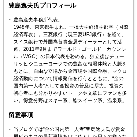
2013年02月27日
豊島逸夫氏プロフィール
イタリア混沌 日本への警鐘
豊島逸夫事務所代表。
1948年、東京都生まれ。一橋大学経済学部卒（国際
2013年02月26日
経済専攻）。三菱銀行（現三菱UFJ銀行）を経て、
アベノミクスの試練 ローマ発円高株安
スイス銀行で外国為替貴金属ディーラーとして活
躍。2011年9月までワールド・ゴールド・カウンシ
ル（WGC）の日本代表を務める。独立後はチュー
2013年02月25日
リッヒやニューヨークでの豊富な相場体験と人脈を
１００円突破布陣 日銀新人事案
もとに、自由な立場から金市場や国際金融、マクロ
経済動向について情報発信を行うとともに、“金の
2013年02月22日
国内第一人者”として金投資の普及に尽力。投資の
安倍訪米 もてあますオバマ
初心者にも分かりやすいトークや文章にファンも多
い。得意分野はスキー系、鮨スイーツ系、温泉系。
2013年02月21日
留意事項
ＦＲＢ出口模索 金続落
当ブログでは“金の国内第一人者”豊島逸夫氏が貴金
属ビジネスの最新事情をはじめとした日々の様々な