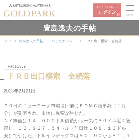
オンライントレード
ログイン
MENU
豊島逸夫の手帖
TOP
豊島逸夫の手帖
バックナンバー
ＦＲＢ出口模索 金続落
Page1359
ＦＲＢ出口模索 金続落
2013年2月21日
２０日のニューヨーク市場引け前にＦＯＭＣ議事録（１月
分）が発表され、市場に異変が生じた。
ＮＹ株価は１４，０００ドル前後から一気に８０ドル近く急
落し、１３，９２７．５４ドル（前日比１０８．１３ドル
安）で引けた。ドルインデックスは８０．９０から８１．１