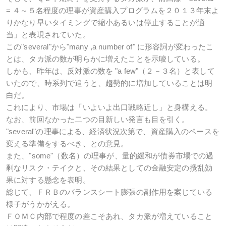
= ４～５名程度の理事が資産購入プログラムを２０１３年末よ
りかなり早いタイミングで縮小あるいは停止することが適
当」と表現されていた。
この"several"から"many ,a number of" に形容詞が変わったこ
とは、タカ派の数が明らかに増えたことを示唆している。
しかも、昨年は、反対派の数を "a few"（２－３名）と表して
いたので、時系列で追うと、趨勢的に増加していることは明
白だ。
これにより、市場は「いよいよ出口戦略近し」と身構える。
なお、前回なかった二つの目新しい発言も目を引く。
"several"の理事による、経済状況次第で、資産購入のペースを
変える準備をするべき、との意見。
また、"some"（数名）の理事が、量的緩和が債券市場での過
剰なリスク・テイクと、その結果としての金融安定の攪乱効
果に対する懸念を表明。
総じて、ＦＲＢのバランスシート膨張の副作用を案じている
様子がうかがえる。
ＦＯＭＣ内部で程度の差こそあれ、タカ派が増えていること