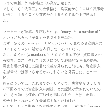
５まで急騰。外為市場はドル高が加速した。
そして「ＱＥ依存症」の金価格は、発表前からＦＯＭＣ議事録
に怯え、１６００ドル前後から１５６０ドル台まで急落し
た。
マーケットが敏感に反応したのは、"many" と "a number of "
というどちらも「多数」を意味する英単語。
まず、多くの（many）ＦＯＭＣメンバーが更なる資産購入の
コストとリスクに懸念を表明した、とのくだり。
次に、多くの（a number of）ＦＯＭＣ参加者が、資産購入の
有効性、コストそしてリスクについて継続的な評価の結果、
労働市場の見通しに顕著な改善が見られる前にも、資産購入
を減量或いは停止させるかみしれないと発言した、との一
節。
後者については、これまでのＦＯＭＣで、失業率が６．５％
を下回るまでは資産購入を継続、との認識が示されていたの
で、その前にも停止の可能性が示唆されたことは、市場に、
梯子を外されたような失望感を産んだわけだ。
そして、ＱＥ早期終了を支持するタカ派が、前回は「several