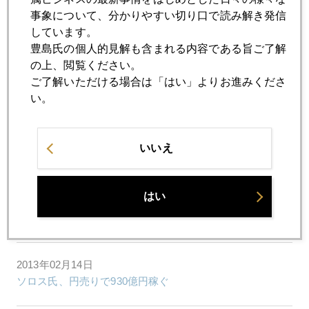
2013年02月20日
事象について、分かりやすい切り口で読み解き発信
米中は通貨戦争よりサイバー戦争
しています。
豊島氏の個人的見解も含まれる内容である旨ご了解
の上、閲覧ください。
2013年02月19日
ご了解いただける場合は「はい」よりお進みくださ
独『金塊』3兆円本国輸送の真相
い。
2013年02月18日
いいえ
金価格 一時1600ドル割れ
はい
2013年02月15日
ソロス氏円売りの出口戦略は？
2013年02月14日
ソロス氏、円売りで930億円稼ぐ