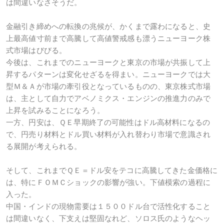
は間違いなさそうだ。
金融引き締めへの転換の兆候が、かくまで露わになると、史
上最高値寸前まで高騰して高値警戒感も漂うニューヨーク株
式市場はびびる。
今後は、これまでのニューヨークと東京の市場が共振して上
昇するパターンは変化せざるを得まい。ニューヨークでは大
型Ｍ＆Ａが市場の牽引役となっているものの、東京株式市場
は、主として自力でアベノミクス・エンジンの推進力のみで
上昇を試みることになろう。
一方、円安は、ＱＥ早期終了の可能性はドル高材料になるの
で、円売り材料とドル買い材料が入れ替わり市場で意識され
る展開が考えられる。
そして、これまでＱＥ＝ドル安をテコに高騰してきた金価格に
は、特にＦＯＭＣショックの影響が強い。下値模索の過程に
入った。
中国・インドの現物需要は１５００ドル台で活性化すること
は間違いなく、下支えは堅固なれど、ソロス氏のようなヘッ