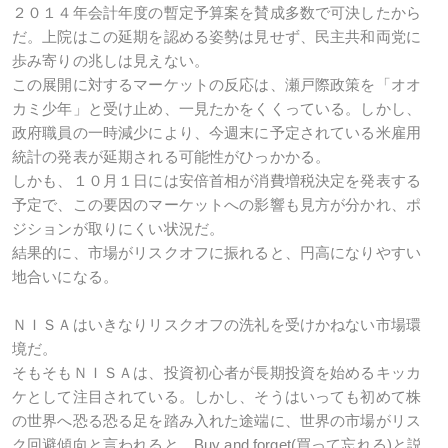
２０１４年会計年度の暫定予算案を賛成多数で可決したから
だ。上院はこの延期を認める姿勢は見せず、民主共和両党に
歩み寄りの兆しは見えない。
この展開に対するマーケットの反応は、瀬戸際政策を「オオ
カミ少年」と受け止め、一見たかをくくっている。しかし、
政府職員の一時減少により、今週末に予定されている米雇用
統計の発表が延期される可能性がひっかかる。
しかも、１０月１日には安倍首相が消費増税決定を発表する
予定で、この要因のマーケットへの影響も見方が分かれ、ポ
ジションが取りにくい状況だ。
結果的に、市場がリスクオフに振れると、円高になりやすい
地合いになる。
ＮＩＳＡはいきなりリスクオフの洗礼を受けかねない市場環
境だ。
そもそもＮＩＳＡは、投資初心者が長期投資を始めるキッカ
ケとして注目されている。しかし、そうはいっても初めて株
の世界へ恐る恐る足を踏み入れた途端に、世界の市場がリス
ク回避傾向と言われると、Buy and forget(買って忘れる)と説