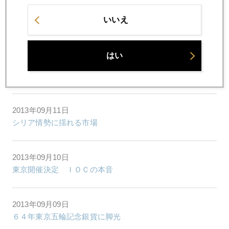
2013年09月13日
いいえ
ＦＯＭＣを前に金急落、シリア混沌
はい
2013年09月12日
オリンピック・フィーバーも落着き、来週はＦＯＭＣ
2013年09月11日
シリア情勢に揺れる市場
2013年09月10日
東京開催決定 ＩＯＣの本音
2013年09月09日
６４年東京五輪記念銀貨に脚光