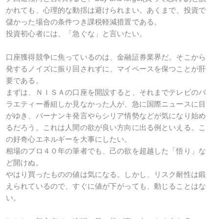
かれても、心理的な動揺は避けられまい。あくまで、投資で
儲かった場合の条件つき課税軽減措置である。
投資初心者には、「急ぐな」と言いたい。
口座獲得競争に焦っているのは、金融証券業界だ。そこから
発するノイズに振り回されずに、マイペースを保つことが肝
要である。
まずは、ＮＩＳＡの口座を開設すると、それまでテレビのバ
ラエティー番組しか見なかった人が、急に国際ニュースに目
がゆき、バーナンキ発言やらシリア情勢などが気になり始め
るだろう。これは人間の欲が良い方向に出る例といえる。こ
の好奇心エネルギーを大事にしたい。
相場のプロ４０年の筆者でも、己の欲を超越した「悟り」な
ど開けぬ。
やはり買ったものの値は気になる。しかし、リスク耐性は鍛
えられているので、すぐに値が下がっても、動じることはな
い。