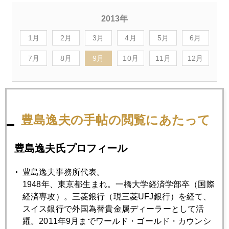
2013年
1月
2月
3月
4月
5月
6月
7月
8月
9月
10月
11月
12月
2013年09月30日
ＮＩＳＡ初日からリスクオフの洗礼も
豊島逸夫の手帖の閲覧にあたって
2013年09月27日
豊島逸夫氏プロフィール
互いに任せておけない？夫ＶＳ妻の「資産防衛術」
豊島逸夫事務所代表。
1948年、東京都生まれ。一橋大学経済学部卒（国際
2013年09月26日
経済専攻）。三菱銀行（現三菱UFJ銀行）を経て、
再新興国・日本の首相 ＮＹ取引所で演説の効果
スイス銀行で外国為替貴金属ディーラーとして活
躍。2011年9月までワールド・ゴールド・カウンシ