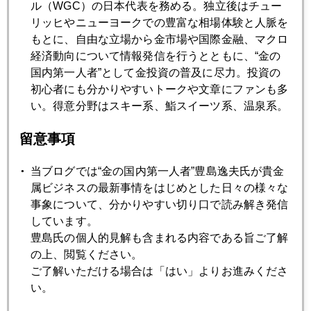
ル（WGC）の日本代表を務める。独立後はチュー
2013年09月25日
リッヒやニューヨークでの豊富な相場体験と人脈を
ＦＯＭＣ声明文 事前漏えい疑惑
もとに、自由な立場から金市場や国際金融、マクロ
経済動向について情報発信を行うとともに、“金の
国内第一人者”として金投資の普及に尽力。投資の
2013年09月20日
初心者にも分かりやすいトークや文章にファンも多
米緩和縮小延期で露呈した市場の甘え
い。得意分野はスキー系、鮨スイーツ系、温泉系。
留意事項
2013年09月19日
バーナンキ氏のマーケット感覚の勝ち
当ブログでは“金の国内第一人者”豊島逸夫氏が貴金
属ビジネスの最新事情をはじめとした日々の様々な
事象について、分かりやすい切り口で読み解き発信
2013年09月18日
しています。
ＮＹＭＥＸ訪問中に金急落場面に遭遇
豊島氏の個人的見解も含まれる内容である旨ご了解
の上、閲覧ください。
2013年09月17日
ご了解いただける場合は「はい」よりお進みくださ
ＦＯＭＣ直前のNYからレポート
い。