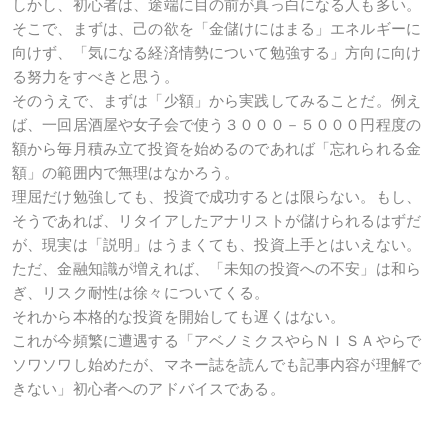
しかし、初心者は、途端に目の前が真っ白になる人も多い。
そこで、まずは、己の欲を「金儲けにはまる」エネルギーに
向けず、「気になる経済情勢について勉強する」方向に向け
る努力をすべきと思う。
そのうえで、まずは「少額」から実践してみることだ。例え
ば、一回居酒屋や女子会で使う３０００－５０００円程度の
額から毎月積み立て投資を始めるのであれば「忘れられる金
額」の範囲内で無理はなかろう。
理屈だけ勉強しても、投資で成功するとは限らない。もし、
そうであれば、リタイアしたアナリストが儲けられるはずだ
が、現実は「説明」はうまくても、投資上手とはいえない。
ただ、金融知識が増えれば、「未知の投資への不安」は和ら
ぎ、リスク耐性は徐々についてくる。
それから本格的な投資を開始しても遅くはない。
これが今頻繁に遭遇する「アベノミクスやらＮＩＳＡやらで
ソワソワし始めたが、マネー誌を読んでも記事内容が理解で
きない」初心者へのアドバイスである。