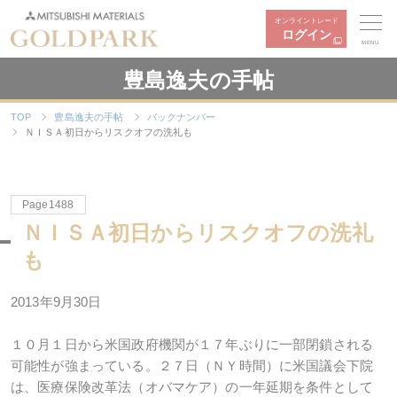
オンライントレード
ログイン
MENU
豊島逸夫の手帖
TOP
豊島逸夫の手帖
バックナンバー
ＮＩＳＡ初日からリスクオフの洗礼も
Page1488
ＮＩＳＡ初日からリスクオフの洗礼
も
2013年9月30日
１０月１日から米国政府機関が１７年ぶりに一部閉鎖される
可能性が強まっている。２７日（ＮＹ時間）に米国議会下院
は、医療保険改革法（オバマケア）の一年延期を条件として